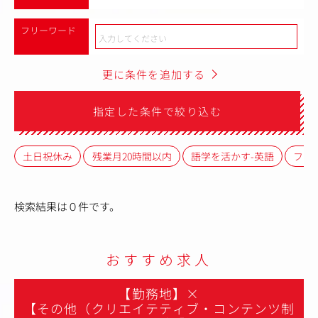
フリーワード
更に条件を追加する
指定した条件で絞り込む
土日祝休み
残業月20時間以内
語学を活かす-英語
フレ
検索結果は０件です。
おすすめ求人
【勤務地】
×
【その他（クリエイテティブ・コンテンツ制