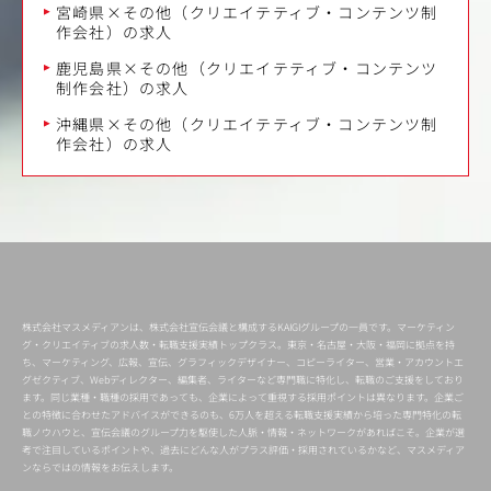
宮崎県×その他（クリエイテティブ・コンテンツ制
作会社）の求人
鹿児島県×その他（クリエイテティブ・コンテンツ
制作会社）の求人
沖縄県×その他（クリエイテティブ・コンテンツ制
作会社）の求人
株式会社マスメディアンは、株式会社宣伝会議と構成するKAIGIグループの一員です。マーケティン
グ・クリエイティブの求人数・転職支援実績トップクラス。東京・名古屋・大阪・福岡に拠点を持
ち、マーケティング、広報、宣伝、グラフィックデザイナー、コピーライター、営業・アカウントエ
グゼクティブ、Webディレクター、編集者、ライターなど専門職に特化し、転職のご支援をしており
ます。同じ業種・職種の採用であっても、企業によって重視する採用ポイントは異なります。企業ご
との特徴に合わせたアドバイスができるのも、6万人を超える転職支援実績から培った専門特化の転
職ノウハウと、宣伝会議のグループ力を駆使した人脈・情報・ネットワークがあればこそ。企業が選
考で注目しているポイントや、過去にどんな人がプラス評価・採用されているかなど、マスメディア
ンならではの情報をお伝えします。