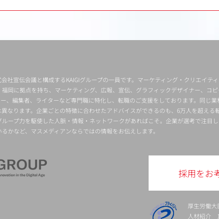
会社宣伝会議と構成するKAIGIグループの一員です。マーケティング・クリエイテ
・福岡に拠点を持ち、マーケティング、広報、宣伝、グラフィックデザイナー、コピ
クター、編集者、ライターなど専門職に特化し、転職のご支援をしております。同じ業
は異なります。企業ごとの特徴に合わせたアドバイスができるのも、6万人を超える
グループ力を駆使した人脈・情報・ネットワークがあればこそ。企業が選考で注目し
いるかなど、マスメディアンならではの情報をお伝えします。
採用をお
厚生労働大
人材紹介 13-