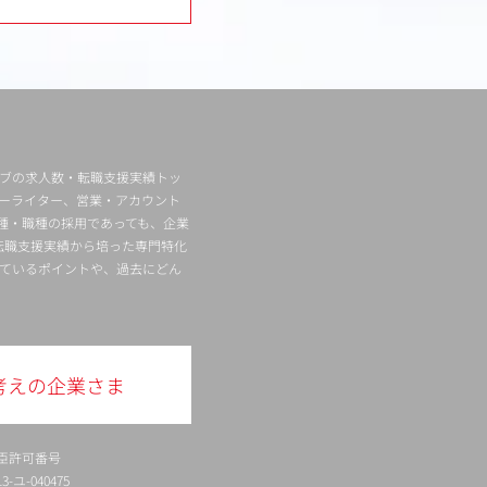
ィブの求人数・転職支援実績トッ
ーライター、営業・アカウント
種・職種の採用であっても、企業
転職支援実績から培った専門特化
ているポイントや、過去にどん
考えの企業さま
臣許可番号
ユ-040475