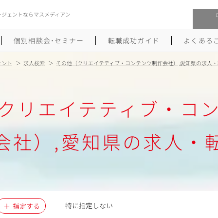
ージェントならマスメディアン
個別相談会･セミナー
転職成功ガイド
よくある
ェント
求人検索
その他（クリエイテティブ・コンテンツ制作会社）,愛知県の求人・
転職活動を始めるにあたり
メーカー・事業会社への転職
クリエイテティブ・コ
履歴書のつくり方
大手広告会社への転職
職務経歴書のつくり方
エグゼクティブ転職
会社）,愛知県の求人・
ポートフォリオのつくり方
しゅふクリ･ママクリ転職
面接対策
年収アップ転職
未経験から広告業界への転職
Uターン･Iターン転職
特に指定しない
指定する