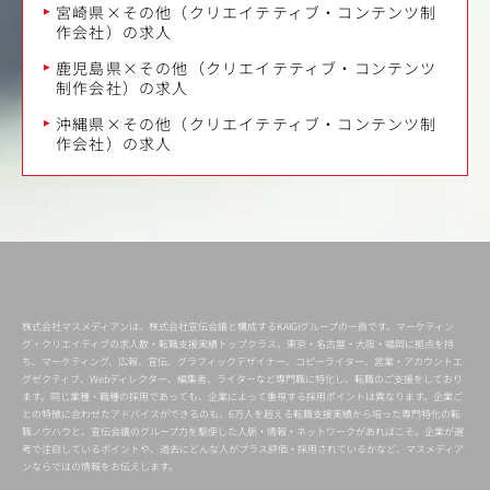
宮崎県×その他（クリエイテティブ・コンテンツ制
作会社）の求人
鹿児島県×その他（クリエイテティブ・コンテンツ
制作会社）の求人
沖縄県×その他（クリエイテティブ・コンテンツ制
作会社）の求人
株式会社マスメディアンは、株式会社宣伝会議と構成するKAIGIグループの一員です。マーケティン
グ・クリエイティブの求人数・転職支援実績トップクラス。東京・名古屋・大阪・福岡に拠点を持
ち、マーケティング、広報、宣伝、グラフィックデザイナー、コピーライター、営業・アカウントエ
グゼクティブ、Webディレクター、編集者、ライターなど専門職に特化し、転職のご支援をしており
ます。同じ業種・職種の採用であっても、企業によって重視する採用ポイントは異なります。企業ご
との特徴に合わせたアドバイスができるのも、6万人を超える転職支援実績から培った専門特化の転
職ノウハウと、宣伝会議のグループ力を駆使した人脈・情報・ネットワークがあればこそ。企業が選
考で注目しているポイントや、過去にどんな人がプラス評価・採用されているかなど、マスメディア
ンならではの情報をお伝えします。