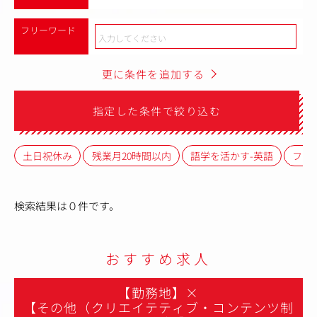
フリーワード
更に条件を追加する
指定した条件で絞り込む
土日祝休み
残業月20時間以内
語学を活かす-英語
フレ
検索結果は０件です。
おすすめ求人
【勤務地】
×
【その他（クリエイテティブ・コンテンツ制