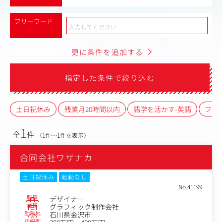
フリーワード
更に条件を追加する
指定した条件で絞り込む
土日祝休み
残業月20時間以内
語学を活かす-英語
フレ
1
全
件
（1件～1件を表示）
合同会社ワザナカ
土日祝休み
転勤なし
No.41199
職種
デザイナー
業種
グラフィック制作会社
勤務地
石川県金沢市
年収例