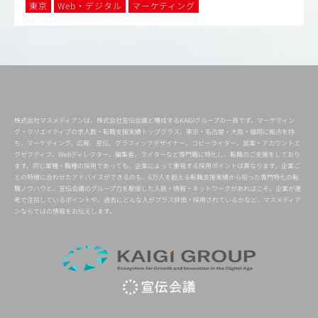
東京
Web・デジタル
マーケティング
株式会社マスメディアンは、株式会社宣伝会議と構成するKAIGIグループの一員です。マーケティン
グ・クリエイティブの求人数・転職支援実績トップクラス。東京・名古屋・大阪・福岡に拠点を持
ち、マーケティング、広報、宣伝、グラフィックデザイナー、コピーライター、営業・アカウントエ
グゼクティブ、Webディレクター、編集者、ライターなど専門職に特化し、転職のご支援をしており
ます。同じ業種・職種の採用であっても、企業によって重視する採用ポイントは異なります。企業ご
との特徴に合わせたアドバイスができるのも、6万人を超える転職支援実績から培った専門特化の転
職ノウハウと、宣伝会議のグループ力を駆使した人脈・情報・ネットワークがあればこそ。企業が選
考で注目しているポイントや、過去にどんな人がプラス評価・採用されているかなど、マスメディア
ンならではの情報をお伝えします。