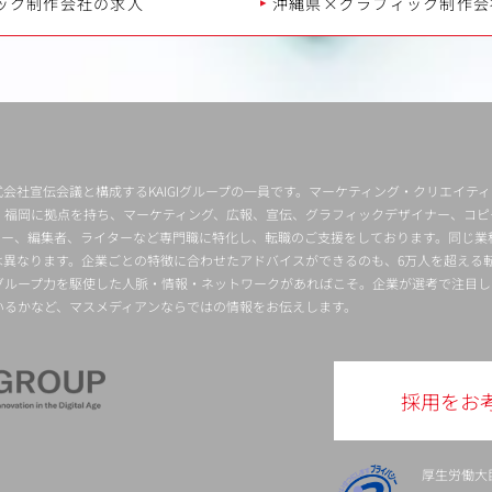
ック制作会社の求人
沖縄県×グラフィック制作会
会社宣伝会議と構成するKAIGIグループの一員です。マーケティング・クリエイテ
・福岡に拠点を持ち、マーケティング、広報、宣伝、グラフィックデザイナー、コピ
クター、編集者、ライターなど専門職に特化し、転職のご支援をしております。同じ業
は異なります。企業ごとの特徴に合わせたアドバイスができるのも、6万人を超える
グループ力を駆使した人脈・情報・ネットワークがあればこそ。企業が選考で注目し
いるかなど、マスメディアンならではの情報をお伝えします。
採用をお
厚生労働大