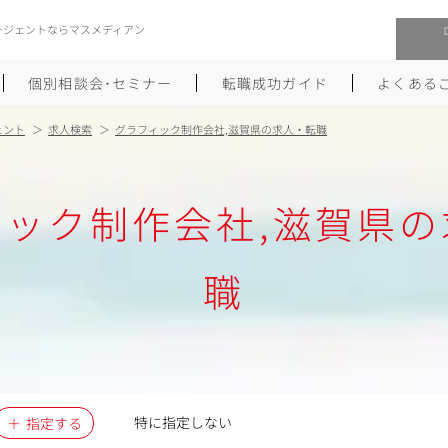
ージェントならマスメディアン
個別相談会･セミナー
転職成功ガイド
よくある
ェント
求人検索
グラフィック制作会社,滋賀県の求人・転職
転職活動を始めるにあたり
メーカー・事業会社への転職
ィック制作会社,滋賀県の
履歴書のつくり方
大手広告会社への転職
職務経歴書のつくり方
エグゼクティブ転職
職
ポートフォリオのつくり方
しゅふクリ･ママクリ転職
面接対策
年収アップ転職
未経験から広告業界への転職
Uターン･Iターン転職
特に指定しない
指定する