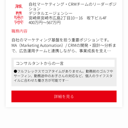
ートマップ分析・改善も含む）
自社マーケティング・CRMチームのリーダーポジ
・KPI設計やアクセス解析を通じたWebコンサルティング
職種
ション
・データに基づいた戦略的提案と月次レポート作成
業種
デジタルエージェンシー
勤務地
宮崎県宮崎市広島2丁目10－16 坂下ビル4F
年収例
1人の担当が受け持つクライアント数は3～5社が中心。
400万円～567万円
東京のクライアントが多いため、四半期に一度程度の出張
職務内容
もあります。
Excelや各種分析ツールを駆使し、数値から課題を抽出で
自社のマーケティング基盤を担う重要ポジションです。
きる方を歓迎します。
MA（Marketing Automation）/ CRMの開発・設計～分析ま
で、広告運用チームと連携しながら、事業成長を支え
【変更の範囲】会社の定める業務
る“攻めの開発領域”をリードしていただきます。
コンサルタントからの一言
＜具体的な業務内容＞
●フルフレックスでコアタイムがありません。勤務前のゴルフや
入社後は、既存システムの理解や業務フローの把握からス
サーフィン、勤務途中のお子さんの対応など、個人のライフスタ
タートし、その後はリーダーとして以下の業務を中心にお
イルに合わせた働き方が可能です
任せします。
●書籍購入費用負担や 理美容補助制度、ライブやフェス、スポー
ツ観戦への補助制度などもあり、充実の福利厚生
● MA・CRMツールの開発・設計（中心業務）
●クライアント継続率90%以上の高い実績を誇る企業です。
詳細を見る
-MA/CRMの要件定義・仕様策定
-顧客データベースの設計・最適化
-メール/LINE/広告連携などのオートメーション構築
-各種シナリオ、スコアリングの設計・実装
-データの連携基盤（API・ETLなど）の改善