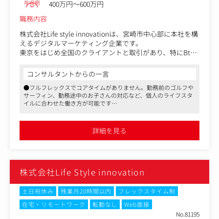
年収例
400万円～600万円
職務内容
株式会社Life style innovationは、宮崎市中心部に本社を構
えるデジタルマーケティング企業です。
東京をはじめ全国のクライアントと取引があり、特にBtoB
領域でのWebマーケティングに強みを持っています。
クライアントには上場企業や大手通販企業なども多数。W
コンサルタントからの一言
eb広告運用やSNS運用、MA/CRMの活用支援まで、包括的
●フルフレックスでコアタイムがありません。勤務前のゴルフや
なマーケティング支援を展開しています。
サーフィン、勤務途中のお子さんの対応など、個人のライフスタ
イルに合わせた働き方が可能です
当社の大きな特徴は「分業制ではない」こと。
●書籍購入費用負担や 理美容補助制度、ライブやフェス、スポー
クライアントとの打ち合わせ・戦略立案から広告運用・レ
ツ観戦への補助制度などもあり、充実の福利厚生
ポーティング・改善提案まで、一人のコンサルタントが一
●宮崎移住しつつ、全国規模の大手企業を担当できます
詳細を見る
貫して担当します。そのため、深い顧客理解と高い提案力
が求められる分、やりがいの大きな仕事です。
主な業務内容は以下のとおりです：
株式会社Life Style innovation
・Web広告（Google、Yahoo!、LINE、Facebook、Instagra
m、Xなど）の運用、分析、改善提案
・MAツール・CRMの導入支援および運用代行（リード獲
土日祝休み
残業月20時間以内
フレックスタイム制
得～ナーチャリング）
在宅・リモートワーク
転勤なし
Web面接
・ランディングページやバナーの制作ディレクション（ヒ
No.81195