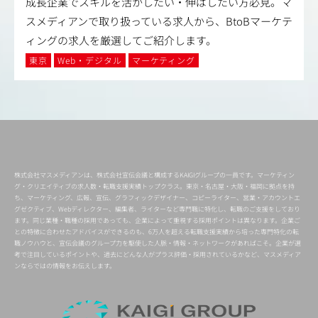
成長企業でスキルを活かしたい・伸ばしたい方必見。マ
スメディアンで取り扱っている求人から、BtoBマーケテ
ィングの求人を厳選してご紹介します。
東京
Web・デジタル
マーケティング
株式会社マスメディアンは、株式会社宣伝会議と構成するKAIGIグループの一員です。マーケティン
グ・クリエイティブの求人数・転職支援実績トップクラス。東京・名古屋・大阪・福岡に拠点を持
ち、マーケティング、広報、宣伝、グラフィックデザイナー、コピーライター、営業・アカウントエ
グゼクティブ、Webディレクター、編集者、ライターなど専門職に特化し、転職のご支援をしており
ます。同じ業種・職種の採用であっても、企業によって重視する採用ポイントは異なります。企業ご
との特徴に合わせたアドバイスができるのも、6万人を超える転職支援実績から培った専門特化の転
職ノウハウと、宣伝会議のグループ力を駆使した人脈・情報・ネットワークがあればこそ。企業が選
考で注目しているポイントや、過去にどんな人がプラス評価・採用されているかなど、マスメディア
ンならではの情報をお伝えします。