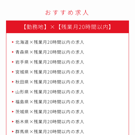
● プロジェクトリード業務
-チームメンバーのタスク管理
おすすめ求人
-マーケ/営業/分析チームとの要件調整
-開発ロードマップの策定
【勤務地】
×
【残業月20時間以内】
-ツール・技術選定
● 運用改善・高度化
北海道×残業月20時間以内の求人
-顧客行動データの分析
-LTV/CVR向上に向けた施策改善
青森県×残業月20時間以内の求人
-運用業務の自動化・効率化
-システム障害時の一次対応・改善提案
岩手県×残業月20時間以内の求人
宮城県×残業月20時間以内の求人
現場メンバーの声を取り入れながら、
プロダクトを“正しく・強く・長く”育てていく役割です。
秋田県×残業月20時間以内の求人
【変更の範囲】会社の定める業務
山形県×残業月20時間以内の求人
福島県×残業月20時間以内の求人
茨城県×残業月20時間以内の求人
栃木県×残業月20時間以内の求人
群馬県×残業月20時間以内の求人