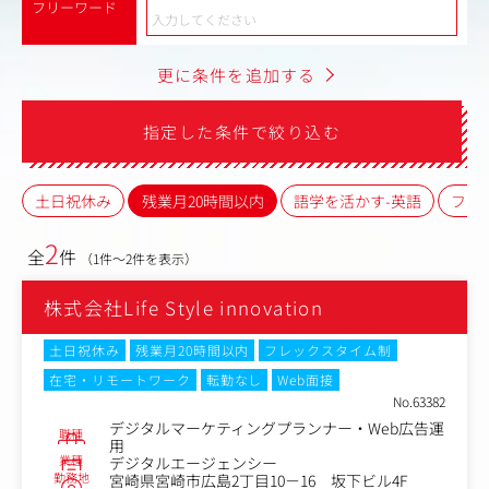
フリーワード
更に条件を追加する
指定した条件で絞り込む
土日祝休み
残業月20時間以内
語学を活かす-英語
フレ
2
全
件
（1件～2件を表示）
株式会社Life Style innovation
土日祝休み
残業月20時間以内
フレックスタイム制
在宅・リモートワーク
転勤なし
Web面接
No.63382
デジタルマーケティングプランナー・Web広告運
職種
用
業種
デジタルエージェンシー
勤務地
宮崎県宮崎市広島2丁目10－16 坂下ビル4F