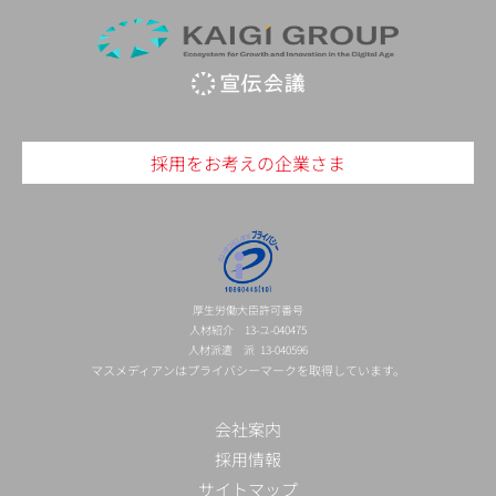
採用をお考えの企業さま
厚生労働大臣許可番号
人材紹介 13-ユ-040475
人材派遣 派 13-040596
マスメディアンはプライバシーマークを取得しています。
会社案内
採用情報
サイトマップ