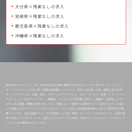
大分県×残業なしの求人
宮崎県×残業なしの求人
鹿児島県×残業なしの求人
沖縄県×残業なしの求人
株式会社マスメディアンは、株式会社宣伝会議と構成するKAIGIグループの一員です。マーケティン
グ・クリエイティブの求人数・転職支援実績トップクラス。東京・名古屋・大阪・福岡に拠点を持
ち、マーケティング、広報、宣伝、グラフィックデザイナー、コピーライター、営業・アカウントエ
グゼクティブ、Webディレクター、編集者、ライターなど専門職に特化し、転職のご支援をしており
ます。同じ業種・職種の採用であっても、企業によって重視する採用ポイントは異なります。企業ご
との特徴に合わせたアドバイスができるのも、6万人を超える転職支援実績から培った専門特化の転
職ノウハウと、宣伝会議のグループ力を駆使した人脈・情報・ネットワークがあればこそ。企業が選
考で注目しているポイントや、過去にどんな人がプラス評価・採用されているかなど、マスメディア
ンならではの情報をお伝えします。