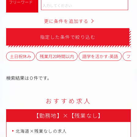
フリーワード
更に条件を追加する
指定した条件で絞り込む
土日祝休み
残業月20時間以内
語学を活かす-英語
フレ
検索結果は０件です。
おすすめ求人
【勤務地】
×
【残業なし】
北海道×残業なしの求人