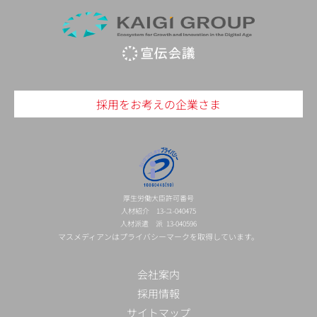
採用をお考えの企業さま
厚生労働大臣許可番号
人材紹介 13-ユ-040475
人材派遣 派 13-040596
マスメディアンはプライバシーマークを取得しています。
会社案内
採用情報
サイトマップ