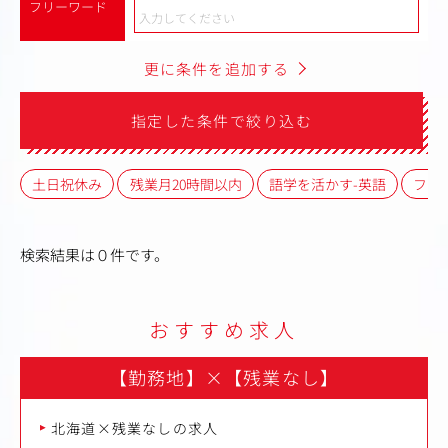
フリーワード
更に条件を追加する
指定した条件で絞り込む
土日祝休み
残業月20時間以内
語学を活かす-英語
フレ
検索結果は０件です。
おすすめ求人
【勤務地】
×
【残業なし】
北海道×残業なしの求人