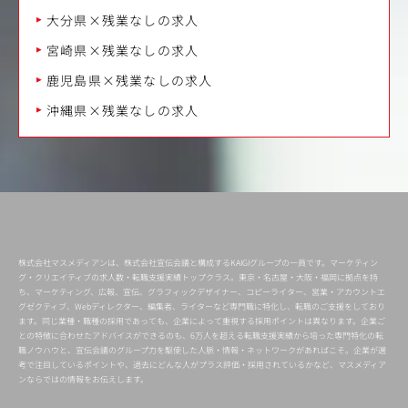
大分県×残業なしの求人
宮崎県×残業なしの求人
鹿児島県×残業なしの求人
沖縄県×残業なしの求人
株式会社マスメディアンは、株式会社宣伝会議と構成するKAIGIグループの一員です。マーケティン
グ・クリエイティブの求人数・転職支援実績トップクラス。東京・名古屋・大阪・福岡に拠点を持
ち、マーケティング、広報、宣伝、グラフィックデザイナー、コピーライター、営業・アカウントエ
グゼクティブ、Webディレクター、編集者、ライターなど専門職に特化し、転職のご支援をしており
ます。同じ業種・職種の採用であっても、企業によって重視する採用ポイントは異なります。企業ご
との特徴に合わせたアドバイスができるのも、6万人を超える転職支援実績から培った専門特化の転
職ノウハウと、宣伝会議のグループ力を駆使した人脈・情報・ネットワークがあればこそ。企業が選
考で注目しているポイントや、過去にどんな人がプラス評価・採用されているかなど、マスメディア
ンならではの情報をお伝えします。