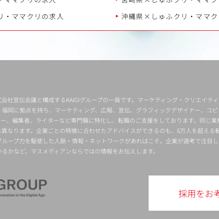
リ・ママクリの求人
沖縄県×しゅふクリ・ママク
会社宣伝会議と構成するKAIGIグループの一員です。マーケティング・クリエイテ
・福岡に拠点を持ち、マーケティング、広報、宣伝、グラフィックデザイナー、コピ
クター、編集者、ライターなど専門職に特化し、転職のご支援をしております。同じ業
は異なります。企業ごとの特徴に合わせたアドバイスができるのも、6万人を超える
グループ力を駆使した人脈・情報・ネットワークがあればこそ。企業が選考で注目し
いるかなど、マスメディアンならではの情報をお伝えします。
採用をお