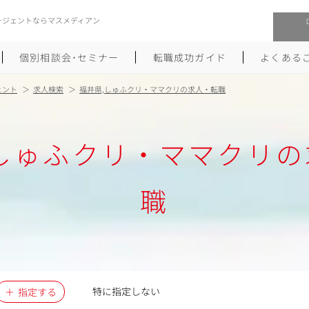
ージェントならマスメディアン
個別相談会･セミナー
転職成功ガイド
よくある
ェント
求人検索
福井県,しゅふクリ・ママクリの求人・転職
転職活動を始めるにあたり
メーカー・事業会社への転職
,しゅふクリ・ママクリの
履歴書のつくり方
大手広告会社への転職
職務経歴書のつくり方
エグゼクティブ転職
職
ポートフォリオのつくり方
しゅふクリ･ママクリ転職
面接対策
年収アップ転職
未経験から広告業界への転職
Uターン･Iターン転職
特に指定しない
指定する