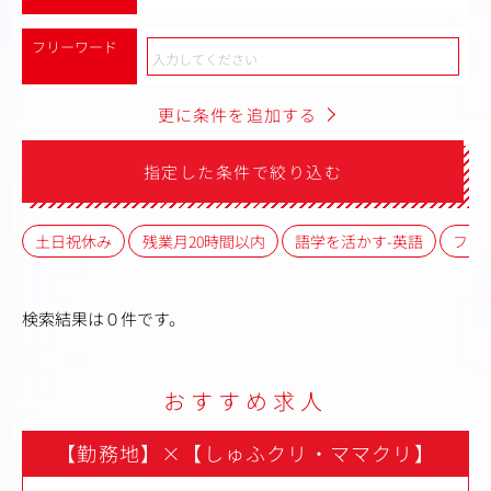
フリーワード
更に条件を追加する
指定した条件で絞り込む
土日祝休み
残業月20時間以内
語学を活かす-英語
フレ
検索結果は０件です。
おすすめ求人
【勤務地】
×
【しゅふクリ・ママクリ】