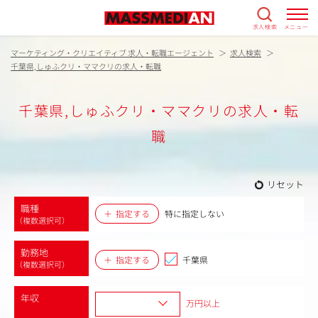
求人検索
メニュー
マーケティング・クリエイティブ 求人・転職エージェント
求人検索
千葉県,しゅふクリ・ママクリの求人・転職
千葉県,しゅふクリ・ママクリの求人・転
職
リセット
職種
指定する
特に指定しない
（複数選択可）
勤務地
指定する
千葉県
（複数選択可）
年収
万円以上