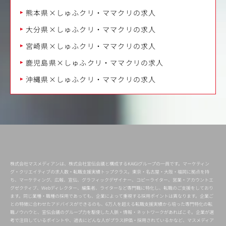
熊本県×しゅふクリ・ママクリの求人
大分県×しゅふクリ・ママクリの求人
宮崎県×しゅふクリ・ママクリの求人
鹿児島県×しゅふクリ・ママクリの求人
沖縄県×しゅふクリ・ママクリの求人
株式会社マスメディアンは、株式会社宣伝会議と構成するKAIGIグループの一員です。マーケティン
グ・クリエイティブの求人数・転職支援実績トップクラス。東京・名古屋・大阪・福岡に拠点を持
ち、マーケティング、広報、宣伝、グラフィックデザイナー、コピーライター、営業・アカウントエ
グゼクティブ、Webディレクター、編集者、ライターなど専門職に特化し、転職のご支援をしており
ます。同じ業種・職種の採用であっても、企業によって重視する採用ポイントは異なります。企業ご
との特徴に合わせたアドバイスができるのも、6万人を超える転職支援実績から培った専門特化の転
職ノウハウと、宣伝会議のグループ力を駆使した人脈・情報・ネットワークがあればこそ。企業が選
考で注目しているポイントや、過去にどんな人がプラス評価・採用されているかなど、マスメディア