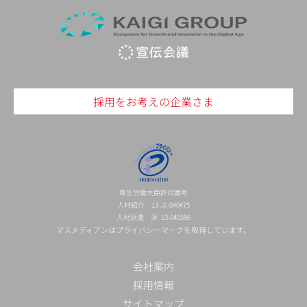
採用をお考えの企業さま
厚生労働大臣許可番号
人材紹介 13-ユ-040475
人材派遣 派 13-040596
マスメディアンはプライバシーマークを取得しています。
会社案内
採用情報
サイトマップ