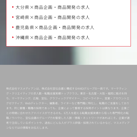
大分県×商品企画・商品開発の求人
宮崎県×商品企画・商品開発の求人
鹿児島県×商品企画・商品開発の求人
沖縄県×商品企画・商品開発の求人
株式会社マスメディアンは、株式会社宣伝会議と構成するKAIGIグループの一員です。マーケティン
グ・クリエイティブの求人数・転職支援実績トップクラス。東京・名古屋・大阪・福岡に拠点を持
ち、マーケティング、広報、宣伝、グラフィックデザイナー、コピーライター、営業・アカウントエ
グゼクティブ、Webディレクター、編集者、ライターなど専門職に特化し、転職のご支援をしており
ます。同じ業種・職種の採用であっても、企業によって重視する採用ポイントは異なります。企業ご
との特徴に合わせたアドバイスができるのも、6万人を超える転職支援実績から培った専門特化の転
職ノウハウと、宣伝会議のグループ力を駆使した人脈・情報・ネットワークがあればこそ。企業が選
考で注目しているポイントや、過去にどんな人がプラス評価・採用されているかなど、マスメディア
ンならではの情報をお伝えします。