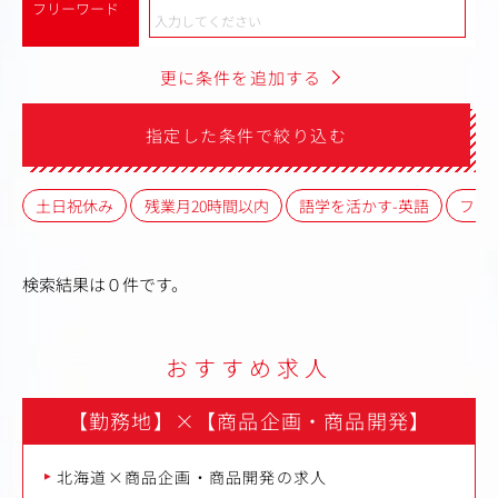
フリーワード
更に条件を追加する
指定した条件で絞り込む
土日祝休み
残業月20時間以内
語学を活かす-英語
フレ
検索結果は０件です。
おすすめ求人
【勤務地】
×
【商品企画・商品開発】
北海道×商品企画・商品開発の求人