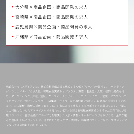
大分県×商品企画・商品開発の求人
宮崎県×商品企画・商品開発の求人
鹿児島県×商品企画・商品開発の求人
沖縄県×商品企画・商品開発の求人
株式会社マスメディアンは、株式会社宣伝会議と構成するKAIGIグループの一員です。マーケティン
グ・クリエイティブの求人数・転職支援実績トップクラス。東京・名古屋・大阪・福岡に拠点を持
ち、マーケティング、広報、宣伝、グラフィックデザイナー、コピーライター、営業・アカウントエ
グゼクティブ、Webディレクター、編集者、ライターなど専門職に特化し、転職のご支援をしており
ます。同じ業種・職種の採用であっても、企業によって重視する採用ポイントは異なります。企業ご
との特徴に合わせたアドバイスができるのも、6万人を超える転職支援実績から培った専門特化の転
職ノウハウと、宣伝会議のグループ力を駆使した人脈・情報・ネットワークがあればこそ。企業が選
考で注目しているポイントや、過去にどんな人がプラス評価・採用されているかなど、マスメディア
ンならではの情報をお伝えします。