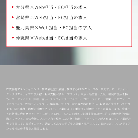
大分県×Web担当・EC担当の求人
宮崎県×Web担当・EC担当の求人
鹿児島県×Web担当・EC担当の求人
沖縄県×Web担当・EC担当の求人
株式会社マスメディアンは、株式会社宣伝会議と構成するKAIGIグループの一員です。マーケティン
グ・クリエイティブの求人数・転職支援実績トップクラス。東京・名古屋・大阪・福岡に拠点を持
ち、マーケティング、広報、宣伝、グラフィックデザイナー、コピーライター、営業・アカウントエ
グゼクティブ、Webディレクター、編集者、ライターなど専門職に特化し、転職のご支援をしており
ます。同じ業種・職種の採用であっても、企業によって重視する採用ポイントは異なります。企業ご
との特徴に合わせたアドバイスができるのも、6万人を超える転職支援実績から培った専門特化の転
職ノウハウと、宣伝会議のグループ力を駆使した人脈・情報・ネットワークがあればこそ。企業が選
考で注目しているポイントや、過去にどんな人がプラス評価・採用されているかなど、マスメディア
ンならではの情報をお伝えします。