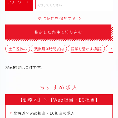
フリーワード
更に条件を追加する
指定した条件で絞り込む
土日祝休み
残業月20時間以内
語学を活かす-英語
フレ
検索結果は０件です。
おすすめ求人
【勤務地】
×
【Web担当・EC担当】
北海道×Web担当・EC担当の求人