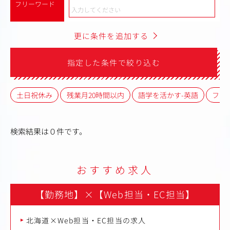
フリーワード
更に条件を追加する
指定した条件で絞り込む
土日祝休み
残業月20時間以内
語学を活かす-英語
フレ
検索結果は０件です。
おすすめ求人
【勤務地】
×
【Web担当・EC担当】
北海道×Web担当・EC担当の求人