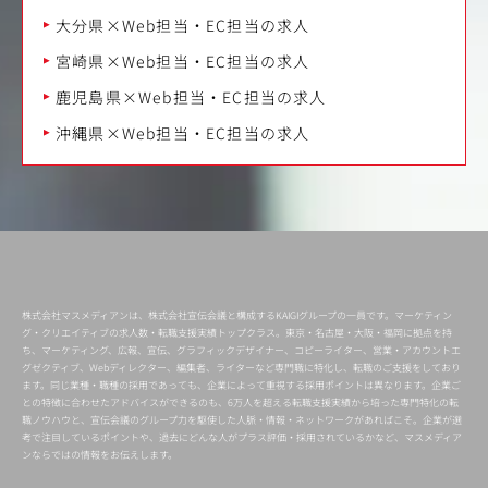
大分県×Web担当・EC担当の求人
宮崎県×Web担当・EC担当の求人
鹿児島県×Web担当・EC担当の求人
沖縄県×Web担当・EC担当の求人
株式会社マスメディアンは、株式会社宣伝会議と構成するKAIGIグループの一員です。マーケティン
グ・クリエイティブの求人数・転職支援実績トップクラス。東京・名古屋・大阪・福岡に拠点を持
ち、マーケティング、広報、宣伝、グラフィックデザイナー、コピーライター、営業・アカウントエ
グゼクティブ、Webディレクター、編集者、ライターなど専門職に特化し、転職のご支援をしており
ます。同じ業種・職種の採用であっても、企業によって重視する採用ポイントは異なります。企業ご
との特徴に合わせたアドバイスができるのも、6万人を超える転職支援実績から培った専門特化の転
職ノウハウと、宣伝会議のグループ力を駆使した人脈・情報・ネットワークがあればこそ。企業が選
考で注目しているポイントや、過去にどんな人がプラス評価・採用されているかなど、マスメディア
ンならではの情報をお伝えします。