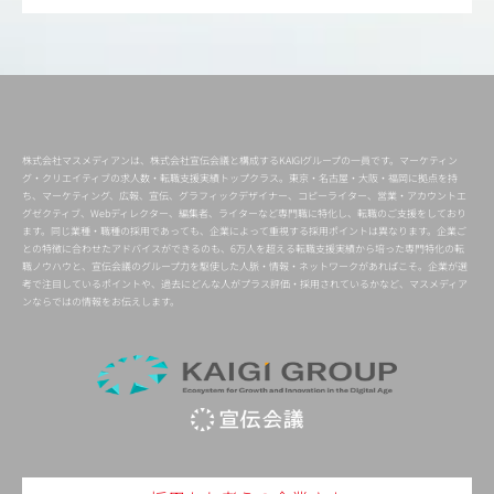
株式会社マスメディアンは、株式会社宣伝会議と構成するKAIGIグループの一員です。マーケティン
グ・クリエイティブの求人数・転職支援実績トップクラス。東京・名古屋・大阪・福岡に拠点を持
ち、マーケティング、広報、宣伝、グラフィックデザイナー、コピーライター、営業・アカウントエ
グゼクティブ、Webディレクター、編集者、ライターなど専門職に特化し、転職のご支援をしており
ます。同じ業種・職種の採用であっても、企業によって重視する採用ポイントは異なります。企業ご
との特徴に合わせたアドバイスができるのも、6万人を超える転職支援実績から培った専門特化の転
職ノウハウと、宣伝会議のグループ力を駆使した人脈・情報・ネットワークがあればこそ。企業が選
考で注目しているポイントや、過去にどんな人がプラス評価・採用されているかなど、マスメディア
ンならではの情報をお伝えします。