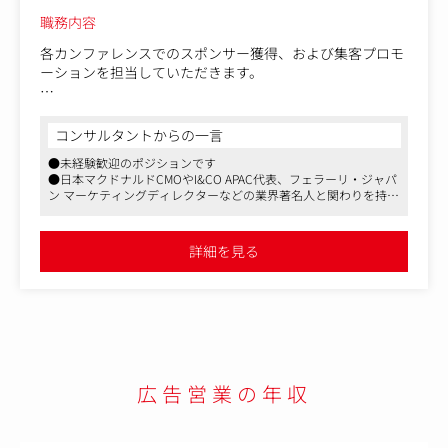
職務内容
各カンファレンスでのスポンサー獲得、および集客プロモ
ーションを担当していただきます。
営業方法は自社HPへの問い合わせ対応、既存顧客からの
紹介対応が大半となっており、業界も会社規模も大手企業
コンサルタントからの一言
からベンチャーまで多種多様となっております。
●未経験歓迎のポジションです
●日本マクドナルドCMOやI&CO APAC代表、フェラーリ・ジャパ
今回のポジションでは、ただイベントの枠を売るのではな
ン マーケティングディレクターなどの業界著名人と関わりを持ち
く、顧客と伴奏しながら「どのような企画にするのか？」
ながら、働くことができます
「どのように打ち出していくのか？」といった戦略の設計
●マネージャーへのキャリアアップも望めるポジションです
部分から顧客の役に立つためにはどうすべきかを考える仕
詳細を見る
事となります（社内には、イベント運営チームやコンテン
ツ制作チームがあり、そちらと連動しつつ案件のプロデュ
ースを担っていただきます）。
広告営業の年収