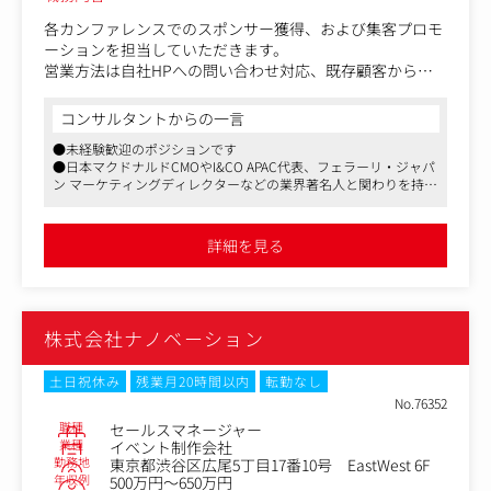
各カンファレンスでのスポンサー獲得、および集客プロモ
ーションを担当していただきます。
営業方法は自社HPへの問い合わせ対応、既存顧客からの
紹介対応が大半となっており、業界も会社規模も大手企業
からベンチャーまで多種多様となっております。
コンサルタントからの一言
●未経験歓迎のポジションです
今回のポジションでは、ただイベントの枠を売るのではな
●日本マクドナルドCMOやI&CO APAC代表、フェラーリ・ジャパ
く、顧客と伴奏しながら「どのような企画にするのか？」
ン マーケティングディレクターなどの業界著名人と関わりを持ち
「どのように打ち出していくのか？」といった戦略の設計
ながら、働くことができます
部分から顧客の役に立つためにはどうすべきかを考える仕
●マネージャーへのキャリアアップも望めるポジションです
事となります。
詳細を見る
なお、社内にはイベント運営チームやコンテンツ制作チー
ムがあり、そちらと連動しつつ案件のプロデュースを担っ
ていただきます。
株式会社ナノベーション
土日祝休み
残業月20時間以内
転勤なし
No.76352
職種
セールスマネージャー
業種
イベント制作会社
勤務地
東京都渋谷区広尾5丁目17番10号 EastWest 6F
年収例
500万円～650万円