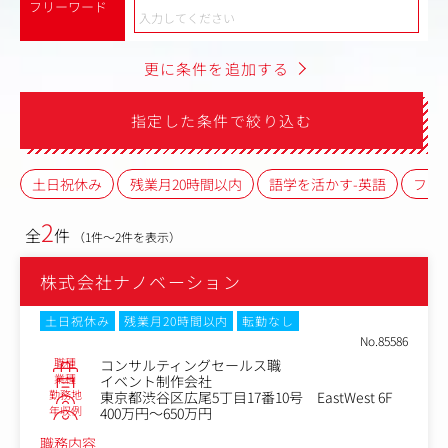
フリーワード
更に条件を追加する
指定した条件で絞り込む
土日祝休み
残業月20時間以内
語学を活かす-英語
フレ
2
全
件
（1件～2件を表示）
株式会社ナノベーション
土日祝休み
残業月20時間以内
転勤なし
No.85586
職種
コンサルティングセールス職
業種
イベント制作会社
勤務地
東京都渋谷区広尾5丁目17番10号 EastWest 6F
年収例
400万円～650万円
職務内容