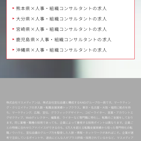
熊本県×人事・組織コンサルタントの求人
大分県×人事・組織コンサルタントの求人
宮崎県×人事・組織コンサルタントの求人
鹿児島県×人事・組織コンサルタントの求人
沖縄県×人事・組織コンサルタントの求人
株式会社マスメディアンは、株式会社宣伝会議と構成するKAIGIグループの一員です。マーケティン
グ・クリエイティブの求人数・転職支援実績トップクラス。東京・名古屋・大阪・福岡に拠点を持
ち、マーケティング、広報、宣伝、グラフィックデザイナー、コピーライター、営業・アカウントエ
グゼクティブ、Webディレクター、編集者、ライターなど専門職に特化し、転職のご支援をしており
ます。同じ業種・職種の採用であっても、企業によって重視する採用ポイントは異なります。企業ご
との特徴に合わせたアドバイスができるのも、6万人を超える転職支援実績から培った専門特化の転
職ノウハウと、宣伝会議のグループ力を駆使した人脈・情報・ネットワークがあればこそ。企業が選
考で注目しているポイントや、過去にどんな人がプラス評価・採用されているかなど、マスメディア