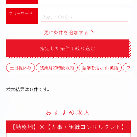
フリーワード
更に条件を追加する
指定した条件で絞り込む
土日祝休み
残業月20時間以内
語学を活かす-英語
フレ
検索結果は０件です。
おすすめ求人
【勤務地】
×
【人事・組織コンサルタント】