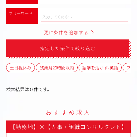
フリーワード
更に条件を追加する
指定した条件で絞り込む
土日祝休み
残業月20時間以内
語学を活かす-英語
フレ
検索結果は０件です。
おすすめ求人
【勤務地】
×
【人事・組織コンサルタント】