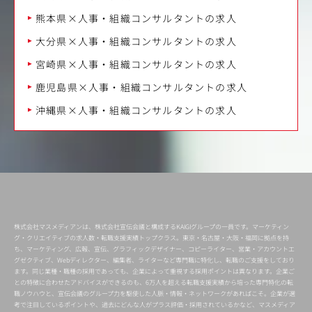
熊本県×人事・組織コンサルタントの求人
大分県×人事・組織コンサルタントの求人
宮崎県×人事・組織コンサルタントの求人
鹿児島県×人事・組織コンサルタントの求人
沖縄県×人事・組織コンサルタントの求人
株式会社マスメディアンは、株式会社宣伝会議と構成するKAIGIグループの一員です。マーケティン
グ・クリエイティブの求人数・転職支援実績トップクラス。東京・名古屋・大阪・福岡に拠点を持
ち、マーケティング、広報、宣伝、グラフィックデザイナー、コピーライター、営業・アカウントエ
グゼクティブ、Webディレクター、編集者、ライターなど専門職に特化し、転職のご支援をしており
ます。同じ業種・職種の採用であっても、企業によって重視する採用ポイントは異なります。企業ご
との特徴に合わせたアドバイスができるのも、6万人を超える転職支援実績から培った専門特化の転
職ノウハウと、宣伝会議のグループ力を駆使した人脈・情報・ネットワークがあればこそ。企業が選
考で注目しているポイントや、過去にどんな人がプラス評価・採用されているかなど、マスメディア