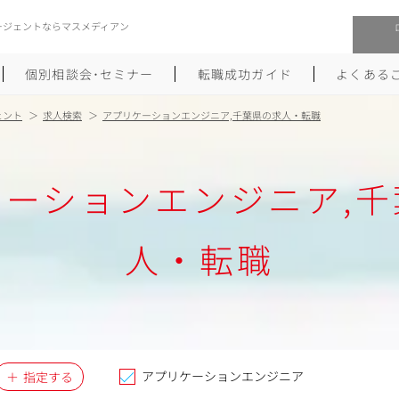
ージェントならマスメディアン
個別相談会･セミナー
転職成功ガイド
よくある
ェント
求人検索
アプリケーションエンジニア,千葉県の求人・転職
転職活動を始めるにあたり
メーカー・事業会社への転職
ケーションエンジニア,千
履歴書のつくり方
大手広告会社への転職
職務経歴書のつくり方
エグゼクティブ転職
人・転職
ポートフォリオのつくり方
しゅふクリ･ママクリ転職
面接対策
年収アップ転職
未経験から広告業界への転職
Uターン･Iターン転職
アプリケーションエンジニア
指定する