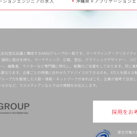
ーションエンジニアの求人
沖縄県×アプリケーションエ
会社宣伝会議と構成するKAIGIグループの一員です。マーケティング・クリエイテ
・福岡に拠点を持ち、マーケティング、広報、宣伝、グラフィックデザイナー、コピ
クター、編集者、ライターなど専門職に特化し、転職のご支援をしております。同じ業
は異なります。企業ごとの特徴に合わせたアドバイスができるのも、6万人を超える
グループ力を駆使した人脈・情報・ネットワークがあればこそ。企業が選考で注目し
いるかなど、マスメディアンならではの情報をお伝えします。
採用をお
厚生労働大