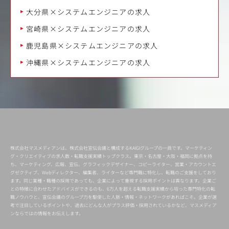
大分県×システムエンジニアの求人
宮崎県×システムエンジニアの求人
鹿児島県×システムエンジニアの求人
沖縄県×システムエンジニアの求人
株式会社マスメディアンは、株式会社宣伝会議と構成するKAIGIグループの一員です。マーケティン
グ・クリエイティブの求人数・転職支援実績トップクラス。東京・名古屋・大阪・福岡に拠点を持
ち、マーケティング、広報、宣伝、グラフィックデザイナー、コピーライター、営業・アカウントエ
グゼクティブ、Webディレクター、編集者、ライターなど専門職に特化し、転職のご支援をしており
ます。同じ業種・職種の採用であっても、企業によって重視する採用ポイントは異なります。企業ご
との特徴に合わせたアドバイスができるのも、6万人を超える転職支援実績から培った専門特化の転
職ノウハウと、宣伝会議のグループ力を駆使した人脈・情報・ネットワークがあればこそ。企業が選
考で注目しているポイントや、過去にどんな人がプラス評価・採用されているかなど、マスメディア
ンならではの情報をお伝えします。