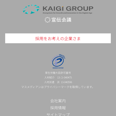
採用をお考えの企業さま
厚生労働大臣許可番号
人材紹介 13-ユ-040475
人材派遣 派 13-040596
マスメディアンはプライバシーマークを取得しています。
会社案内
採用情報
サイトマップ