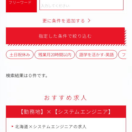
フリーワード
更に条件を追加する
指定した条件で絞り込む
土日祝休み
残業月20時間以内
語学を活かす-英語
フレ
検索結果は０件です。
おすすめ求人
【勤務地】
×
【システムエンジニア】
北海道×システムエンジニアの求人