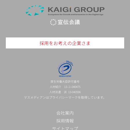
採用をお考えの企業さま
厚生労働大臣許可番号
人材紹介 13-ユ-040475
人材派遣 派 13-040596
マスメディアンはプライバシーマークを取得しています。
会社案内
採用情報
サイトマップ