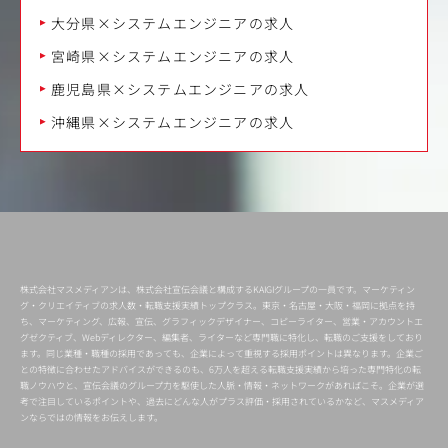
大分県×システムエンジニアの求人
宮崎県×システムエンジニアの求人
鹿児島県×システムエンジニアの求人
沖縄県×システムエンジニアの求人
株式会社マスメディアンは、株式会社宣伝会議と構成するKAIGIグループの一員です。マーケティン
グ・クリエイティブの求人数・転職支援実績トップクラス。東京・名古屋・大阪・福岡に拠点を持
ち、マーケティング、広報、宣伝、グラフィックデザイナー、コピーライター、営業・アカウントエ
グゼクティブ、Webディレクター、編集者、ライターなど専門職に特化し、転職のご支援をしており
ます。同じ業種・職種の採用であっても、企業によって重視する採用ポイントは異なります。企業ご
との特徴に合わせたアドバイスができるのも、6万人を超える転職支援実績から培った専門特化の転
職ノウハウと、宣伝会議のグループ力を駆使した人脈・情報・ネットワークがあればこそ。企業が選
考で注目しているポイントや、過去にどんな人がプラス評価・採用されているかなど、マスメディア
ンならではの情報をお伝えします。