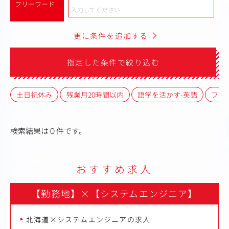
フリーワード
更に条件を追加する
指定した条件で絞り込む
土日祝休み
残業月20時間以内
語学を活かす-英語
フレ
検索結果は０件です。
おすすめ求人
【勤務地】
×
【システムエンジニア】
北海道×システムエンジニアの求人