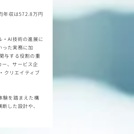
年収は572.8万円
・AI技術の進展に
いった実務に加
関与する役割の重
カー、サービス企
グ・クリエイティブ
体験を踏まえた構
横断した設計や、