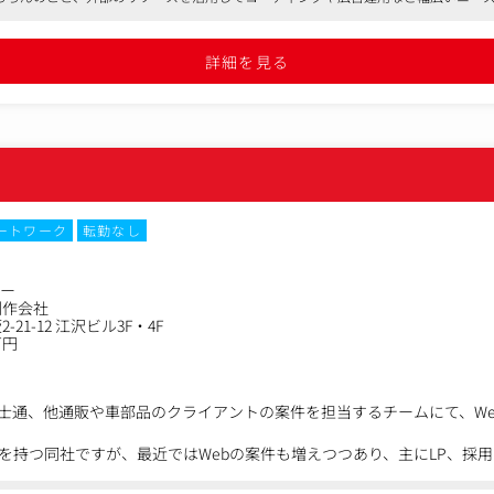
詳細を見る
ートワーク
転勤なし
ター
制作会社
21-12 江沢ビル3F・4F
万円
士通、他通販や車部品のクライアントの案件を担当するチームにて、We
を持つ同社ですが、最近ではWebの案件も増えつつあり、主にLP、採用
わっていただきます。