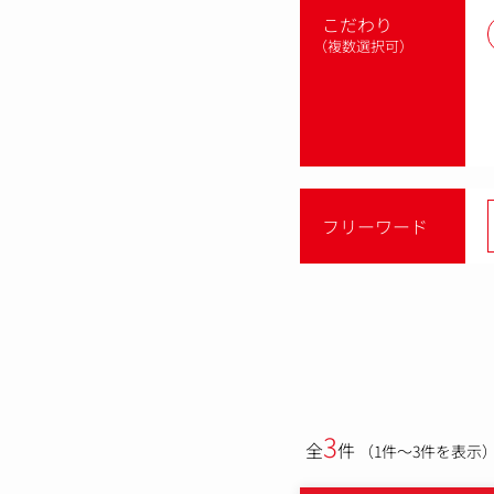
こだわり
（複数選択可）
フリーワード
3
全
件
（1件～3件を表示