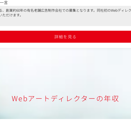
一言
る、創業約60年の有名老舗広告制作会社での募集となります。同社初のWebディレ
.jp/blog
いただけます。
0時間ほどと、制作会社としては比較的少なめで、テレワークも導入しているため柔
したら、是非ご応募下さい。
詳細を見る
Webアートディレクターの年収