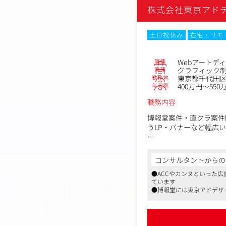
株式会社東京アド
土日祝休み
在宅・リモ
職種
Webアートデ
業種
グラフィック
勤務地
東京都千代田区
年収例
400万円～550
職務内容
博報堂案件・直クラ案件
うLP・バナーなど幅広
入社後は主に、代理店経
デザイン、プロジェクト
コンサルタントからの
●ACCやカンヌといった
社内にカメラマンやイラ
ています
り）、一貫したクリエイ
●博報堂には東京アドデザ
グラフィックデザインの
●マスメディアンからの採
認知度の高いクリエイテ