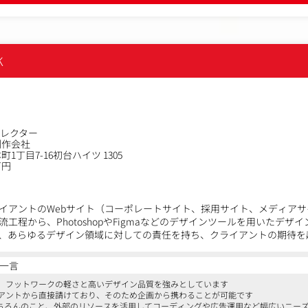
K
ィレクター
制作会社
1丁目7-16初台ハイツ 1305
万円
イアントのWebサイト（コーポレートサイト、採用サイト、メディア
工程から、PhotoshopやFigmaなどのデザインツールを用いたデザ
、あらゆるデザイン領域に対しての責任を持ち、クライアントの期待を
一言
、フットワークの軽さと高いデザイン品質を強みとしています
アントから直接請けており、そのため企画から携わることが可能です
もちろんのこと、外部のリソースを活用してコーディングや広告運用など幅広いニー