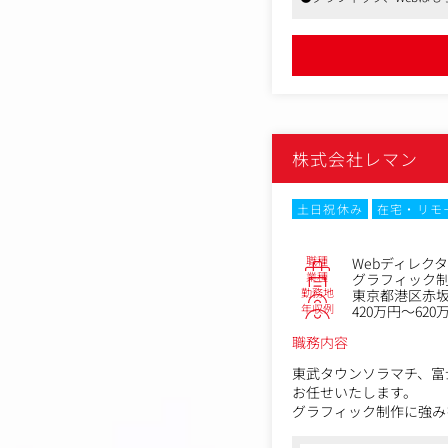
株式会社レマン
土日祝休み
在宅・リモ
職種
Webディレク
業種
グラフィック
勤務地
東京都港区赤坂2-
年収例
420万円～620
職務内容
東武タウンソラマチ、富
お任せいたします。
グラフィック制作に強み
があるサイトの制作に携