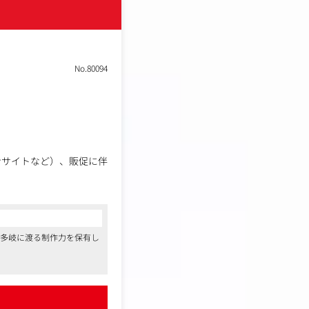
No.80094
ンサイトなど）、販促に伴
ディア出し、構成検討、
ど多岐に渡る制作力を保有し
ては外注の可能性もあ