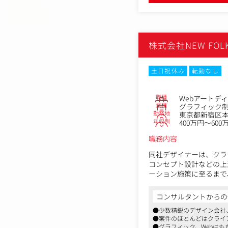
株式会社NEW FOL
土日祝休み
転勤なし
職種
Webアートデ
業種
グラフィック
勤務地
東京都新宿区本町
年収例
400万円～600
職務内容
同社デザイナーは、クラ
コンセプト設計などの上流
ーション施策に至るまで
追求しています。
コンサルタントからの
●少数精鋭のデザイン会社
●案件のほとんどはクライ
●グラフィック、Webは