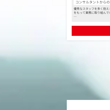
コンサルタントからの
●WORKS
優秀なスタッフを多く抱え
http://www.lesmains.co
をもって業務に取り組んで
また、残業時間は月平均1
ご興味をお持ちいただけま