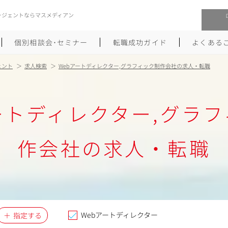
ージェントならマスメディアン
個別相談会･セミナー
転職成功ガイド
よくある
ェント
求人検索
Webアートディレクター,グラフィック制作会社の求人・転職
転職活動を始めるにあたり
メーカー・事業会社への転職
ートディレクター,グラ
履歴書のつくり方
大手広告会社への転職
職務経歴書のつくり方
エグゼクティブ転職
作会社の求人・転職
ポートフォリオのつくり方
しゅふクリ･ママクリ転職
面接対策
年収アップ転職
未経験から広告業界への転職
Uターン･Iターン転職
Webアートディレクター
指定する