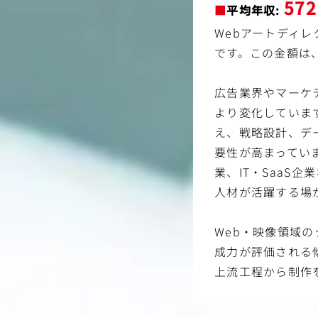
57
■
平均年収:
Webアートディレ
です。この金額は
広告業界やマーケ
より変化していま
え、戦略設計、デ
要性が高まってい
業、IT・SaaS
人材が活躍する場
Web・映像領域
成力が評価される
上流工程から制作