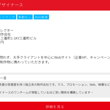
デザイナース
ートワーク
転勤なし
Web面接
ィレクター
制作会社
三番町1-1KY三番町ビル
万円
問わず、大手クライアントを中心にWebサイト（企業HP、キャンペー
い制作物に携わっていただきます。
由の案件をご担当いただきますが、優秀な代理店の担当者とともにアイ
メンバーのデザインディレクションなどに従事いただきます。
一言
広告賞の受賞歴を持つ独立系の制作会社です。マス、プロモーション、Web、映像な
ストレーターといったクリエイター陣も揃っていますので（場合によっ
ティブを社内で完結することが可能な環境です。
イナースのワンチームが常駐しているほど深い関係を構築しています
チームと連携して進めるお仕事も多くあります。
用実績多数の企業です
ィブ制作を手がけることができる点も魅力です。
詳細を見る