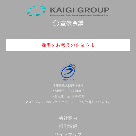
採用をお考えの企業さま
厚生労働大臣許可番号
人材紹介 13-ユ-040475
人材派遣 派 13-040596
マスメディアンはプライバシーマークを取得しています。
会社案内
採用情報
サイトマップ