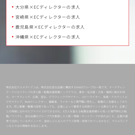
大分県×ECディレクターの求人
宮崎県×ECディレクターの求人
鹿児島県×ECディレクターの求人
沖縄県×ECディレクターの求人
株式会社マスメディアンは、株式会社宣伝会議と構成するKAIGIグループの一員です。マーケティン
グ・クリエイティブの求人数・転職支援実績トップクラス。東京・名古屋・大阪・福岡に拠点を持
ち、マーケティング、広報、宣伝、グラフィックデザイナー、コピーライター、営業・アカウントエ
グゼクティブ、Webディレクター、編集者、ライターなど専門職に特化し、転職のご支援をしており
ます。同じ業種・職種の採用であっても、企業によって重視する採用ポイントは異なります。企業ご
との特徴に合わせたアドバイスができるのも、6万人を超える転職支援実績から培った専門特化の転
職ノウハウと、宣伝会議のグループ力を駆使した人脈・情報・ネットワークがあればこそ。企業が選
考で注目しているポイントや、過去にどんな人がプラス評価・採用されているかなど、マスメディア
ンならではの情報をお伝えします。