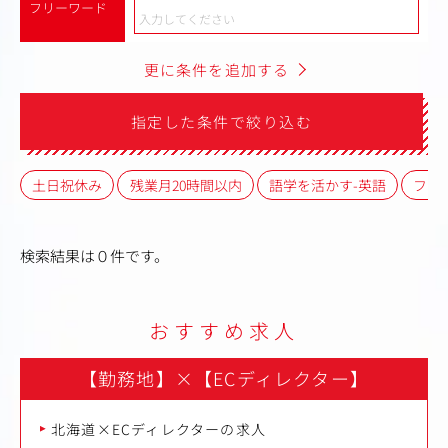
フリーワード
更に条件を追加する
指定した条件で絞り込む
土日祝休み
残業月20時間以内
語学を活かす-英語
フレ
検索結果は０件です。
おすすめ求人
【勤務地】
×
【ECディレクター】
北海道×ECディレクターの求人