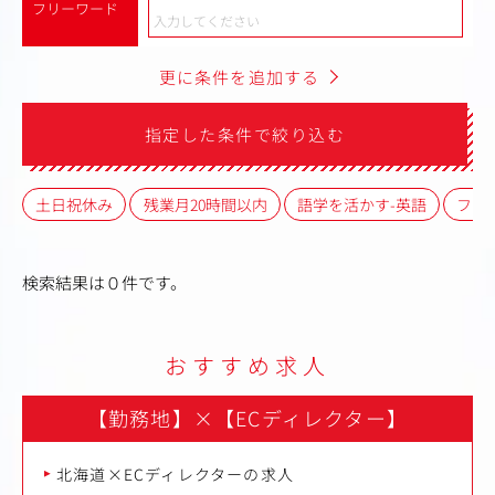
フリーワード
更に条件を追加する
指定した条件で絞り込む
土日祝休み
残業月20時間以内
語学を活かす-英語
フレ
検索結果は０件です。
おすすめ求人
【勤務地】
×
【ECディレクター】
北海道×ECディレクターの求人