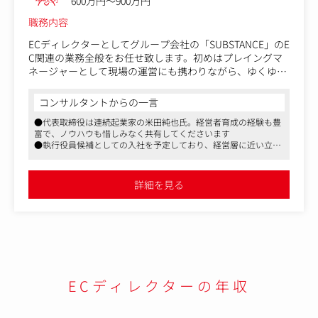
600万円～900万円
職務内容
ECディレクターとしてグループ会社の「SUBSTANCE」のE
C関連の業務全般をお任せ致します。初めはプレイングマ
ネージャーとして現場の運営にも携わりながら、ゆくゆく
は役員として経営戦略全体にコミットしていただきます。
コンサルタントからの一言
■具体的には
●代表取締役は連続起業家の米田純也氏。経営者育成の経験も豊
・ECサイトの運営およびUI/UXの最適化
富で、ノウハウも惜しみなく共有してくださいます
・商品ページや特設ページの企画・制作ディレクション
●執行役員候補としての入社を予定しており、経営層に近い立ち
・ブランドイメージに沿ったクリエイティブ制作の管理・
位置の業務も可能です
品質担保
●基本はリモート勤務となります。出社希望の場合はOEMオフィ
・システム開発・運用のディレクション
スでの就業も可能です
詳細を見る
・新規プロジェクトの立ち上げ
・チーム、メンバーのマネジメント
■配属予定先
SUBSTANCE：https://substance.co.jp/
変更の範囲：なし
ECディレクターの年収