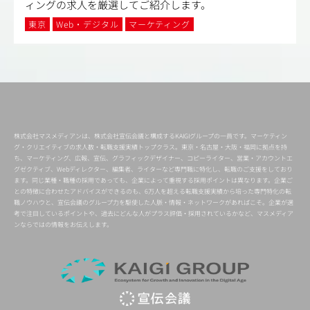
ィングの求人を厳選してご紹介します。
東京
Web・デジタル
マーケティング
株式会社マスメディアンは、株式会社宣伝会議と構成するKAIGIグループの一員です。マーケティン
グ・クリエイティブの求人数・転職支援実績トップクラス。東京・名古屋・大阪・福岡に拠点を持
ち、マーケティング、広報、宣伝、グラフィックデザイナー、コピーライター、営業・アカウントエ
グゼクティブ、Webディレクター、編集者、ライターなど専門職に特化し、転職のご支援をしており
ます。同じ業種・職種の採用であっても、企業によって重視する採用ポイントは異なります。企業ご
との特徴に合わせたアドバイスができるのも、6万人を超える転職支援実績から培った専門特化の転
職ノウハウと、宣伝会議のグループ力を駆使した人脈・情報・ネットワークがあればこそ。企業が選
考で注目しているポイントや、過去にどんな人がプラス評価・採用されているかなど、マスメディア
ンならではの情報をお伝えします。