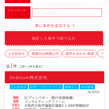
フリーワード
更に条件を追加する
指定した条件で絞り込む
土日祝休み
残業月20時間以内
語学を活かす-英語
フレ
1
全
件
（1件～1件を表示）
Onbloom株式会社
土日祝休み
在宅・リモートワーク
転勤なし
Web面接
No.81515
職種
ECディレクター（執行役員候補）
業種
コンサルティングファーム
勤務地
大阪府大阪市福島区福島5-1-26MF西梅田5F
年収例