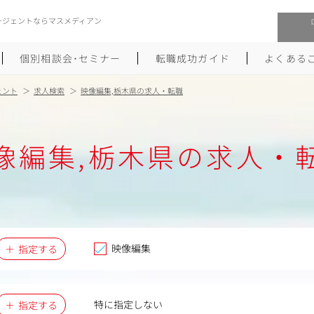
ージェントならマスメディアン
個別相談会･セミナー
転職成功ガイド
よくある
ェント
求人検索
映像編集,栃木県の求人・転職
転職活動を始めるにあたり
メーカー・事業会社への転職
像編集,栃木県の求人・
履歴書のつくり方
大手広告会社への転職
職務経歴書のつくり方
エグゼクティブ転職
ポートフォリオのつくり方
しゅふクリ･ママクリ転職
面接対策
年収アップ転職
映像編集
指定する
未経験から広告業界への転職
Uターン･Iターン転職
特に指定しない
指定する