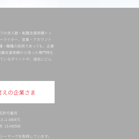
ィブの求人数・転職支援実績トッ
ーライター、営業・アカウント
種・職種の採用であっても、企業
転職支援実績から培った専門特化
ているポイントや、過去にどん
考えの企業さま
臣許可番号
ユ-040475
13-040596
シーマークを取得しています。