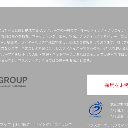
会社宣伝会議と構成するKAIGIグループの一員です。マーケティング・クリエイテ
・福岡に拠点を持ち、マーケティング、広報、宣伝、グラフィックデザイナー、コピ
クター、編集者、ライターなど専門職に特化し、転職のご支援をしております。同じ業
は異なります。企業ごとの特徴に合わせたアドバイスができるのも、6万人を超える
グループ力を駆使した人脈・情報・ネットワークがあればこそ。企業が選考で注目し
いるかなど、マスメディアンならではの情報をお伝えします。
採用をお
厚生労働大
人材紹介 13-
人材派遣 派 
マップ
利用規約
サイトの利用について
マスメディアンはプライバ