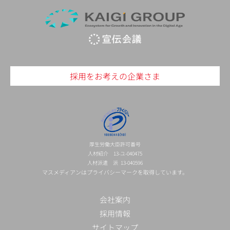
採用をお考えの企業さま
厚生労働大臣許可番号
人材紹介 13-ユ-040475
人材派遣 派 13-040596
マスメディアンはプライバシーマークを取得しています。
会社案内
採用情報
サイトマップ