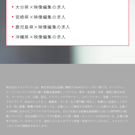
大分県×映像編集の求人
宮崎県×映像編集の求人
鹿児島県×映像編集の求人
沖縄県×映像編集の求人
株式会社マスメディアンは、株式会社宣伝会議と構成するKAIGIグループの一員です。マーケティン
グ・クリエイティブの求人数・転職支援実績トップクラス。東京・名古屋・大阪・福岡に拠点を持
ち、マーケティング、広報、宣伝、グラフィックデザイナー、コピーライター、営業・アカウントエ
グゼクティブ、Webディレクター、編集者、ライターなど専門職に特化し、転職のご支援をしており
ます。同じ業種・職種の採用であっても、企業によって重視する採用ポイントは異なります。企業ご
との特徴に合わせたアドバイスができるのも、6万人を超える転職支援実績から培った専門特化の転
職ノウハウと、宣伝会議のグループ力を駆使した人脈・情報・ネットワークがあればこそ。企業が選
考で注目しているポイントや、過去にどんな人がプラス評価・採用されているかなど、マスメディア
ンならではの情報をお伝えします。