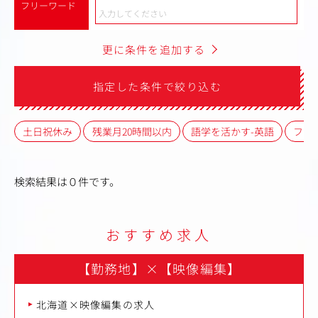
フリーワード
更に条件を追加する
指定した条件で絞り込む
土日祝休み
残業月20時間以内
語学を活かす-英語
フレ
検索結果は０件です。
おすすめ求人
【勤務地】
×
【映像編集】
北海道×映像編集の求人