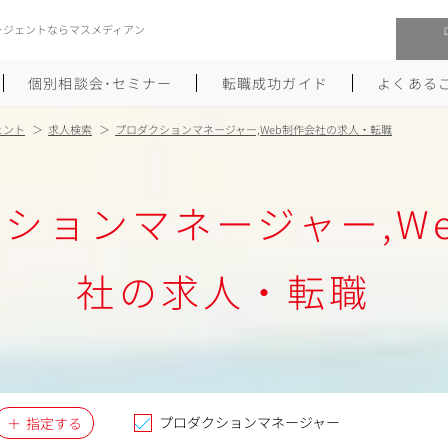
ージェントならマスメディアン
個別相談会･セミナー
転職成功ガイド
よくある
ェント
求人検索
プロダクションマネージャー,Web制作会社の求人・転職
転職活動を始めるにあたり
メーカー・事業会社への転職
ションマネージャー,W
履歴書のつくり方
大手広告会社への転職
職務経歴書のつくり方
エグゼクティブ転職
社の求人・転職
ポートフォリオのつくり方
しゅふクリ･ママクリ転職
面接対策
年収アップ転職
未経験から広告業界への転職
Uターン･Iターン転職
プロダクションマネージャー
指定する