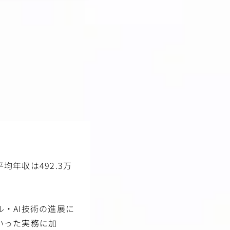
年収は492.3万
。
・AI技術の進展に
いった実務に加