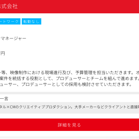
株式会社
ートワーク
転勤なし
ンマネージャー
万円
ビー等、映像制作における現場進行及び、予算管理を担当いただきます。
案件を統括する役割として、プロデューサーとチームを組んで進めます
ューサー、プロデューサーとしての採用も検討させていただきます。
一言
タル×CMのクリエイティブプロダクション。大手メーカーなどクライアントと直接
詳細を見る