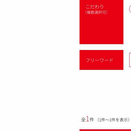
こだわり
（複数選択可）
フリーワード
1
全
件
（1件～1件を表示