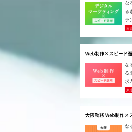
な
る
ラ
東
Web制作×スピード
な
る
求
東
大阪勤務 Web制作×
な