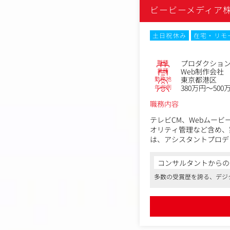
ビービーメディア
土日祝休み
在宅・リモ
職種
プロダクショ
業種
Web制作会社
勤務地
東京都港区
年収例
380万円～500
職務内容
テレビCM、Webムー
オリティ管理など含め、
は、アシスタントプロデ
コンサルタントからの
多数の受賞歴を誇る、デジ