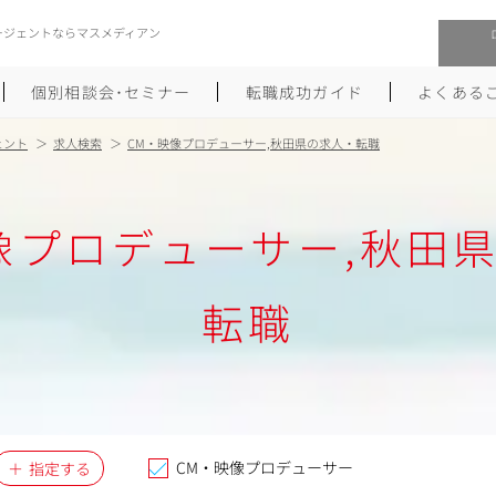
ージェントならマスメディアン
個別相談会･セミナー
転職成功ガイド
よくある
ェント
求人検索
CM・映像プロデューサー,秋田県の求人・転職
転職活動を始めるにあたり
メーカー・事業会社への転職
像プロデューサー,秋田
履歴書のつくり方
大手広告会社への転職
職務経歴書のつくり方
エグゼクティブ転職
転職
ポートフォリオのつくり方
しゅふクリ･ママクリ転職
面接対策
年収アップ転職
未経験から広告業界への転職
Uターン･Iターン転職
CM・映像プロデューサー
指定する