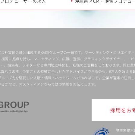
像プロデューサーの求人
沖縄県×CM・映像プロデュ
会社宣伝会議と構成するKAIGIグループの一員です。マーケティング・クリエイテ
・福岡に拠点を持ち、マーケティング、広報、宣伝、グラフィックデザイナー、コピ
クター、編集者、ライターなど専門職に特化し、転職のご支援をしております。同じ業
は異なります。企業ごとの特徴に合わせたアドバイスができるのも、6万人を超える
グループ力を駆使した人脈・情報・ネットワークがあればこそ。企業が選考で注目し
いるかなど、マスメディアンならではの情報をお伝えします。
採用をお
厚生労働大