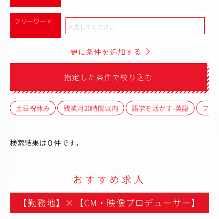
フリーワード
更に条件を追加する
指定した条件で絞り込む
土日祝休み
残業月20時間以内
語学を活かす-英語
フレ
検索結果は０件です。
おすすめ求人
【勤務地】
×
【CM・映像プロデューサー】