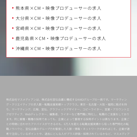
熊本県×CM・映像プロデューサーの求人
大分県×CM・映像プロデューサーの求人
宮崎県×CM・映像プロデューサーの求人
鹿児島県×CM・映像プロデューサーの求人
沖縄県×CM・映像プロデューサーの求人
株式会社マスメディアンは、株式会社宣伝会議と構成するKAIGIグループの一員です。マーケティン
グ・クリエイティブの求人数・転職支援実績トップクラス。東京・名古屋・大阪・福岡に拠点を持
ち、マーケティング、広報、宣伝、グラフィックデザイナー、コピーライター、営業・アカウントエ
グゼクティブ、Webディレクター、編集者、ライターなど専門職に特化し、転職のご支援をしており
ます。同じ業種・職種の採用であっても、企業によって重視する採用ポイントは異なります。企業ご
との特徴に合わせたアドバイスができるのも、6万人を超える転職支援実績から培った専門特化の転
職ノウハウと、宣伝会議のグループ力を駆使した人脈・情報・ネットワークがあればこそ。企業が選
考で注目しているポイントや、過去にどんな人がプラス評価・採用されているかなど、マスメディア