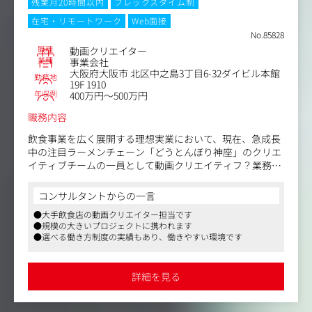
扱う部署と協力して広告動画を制作することや、獲得した
残業月20時間以内
フレックスタイム制
見込み顧客をナーチャリングするような販促動画など、
在宅・リモートワーク
Web面接
▼編集
様々なマーケティング施策を実行しています。
No.85828
・シロ制作
その中でも、動画制作のディレクションは、お客様とのコ
・スイッチング
職種
動画クリエイター
ミュニケーション設計やGFSのブランドの醸成に関わる大
業種
事業会社
・OP/アバン制作
変重要なポジションになります。
大阪府大阪市 北区中之島3丁目6-32ダイビル本館
・デザイン制作（テロップ、情報スーパー、マーキングな
勤務地
19F 1910
ど）
年収例
制作していただく動画によって月間、数億円のインパクト
400万円～500万円
・音効挿入
を出せる仕事です！
・整音
職務内容
・次回予告 など
新規施策の提案も多くできる環境ですので、自身のスキ
飲食事業を広く展開する理想実業において、現在、急成長
ル/経験に応じて、より成果の出せる施策の起案/推進も可
中の注目ラーメンチェーン「どうとんぼり神座」のクリエ
能です。
イティブチームの一員として動画クリエイティフ？業務を
適性に応じて、将来的にはメンバー育成やチーム全体のス
担当していただきます。
キル底上げなど、組織に関わるリーダー業務も担っていた
コンサルタントからの一言
だく可能性があります。
YouTubeやSNSを媒体とし、当社の様々な飲食ブランドと
●大手飲食店の動画クリエイター担当です
お客様を繋ぐ架け橋となる、動画コンテンツ制作業務で
●規模の大きいプロジェクトに携われます
【業務内容】
す。
●選べる働き方制度の実績もあり、働きやすい環境です
■映像の企画立案
主な業務は、マーケティング戦略やSNS戦略に沿った形で
の映像コンテンツの企画立案からコンテ制作、動画撮影・
■映像制作業務（撮影・編集/スタッフィング/進行管理/予
編集、バナー制作など、トータルに映像制作を担っていた
詳細を見る
算管理等）
だきます。
プロジェクト毎に最適なメンバーをアサインしたり、
加えてグラフィックの制作経験をお持ちであれば、将来的
時には撮影現場で指示やアイディアを出したりなど、
にはSNSのグラフィック領域を統括していただきます。