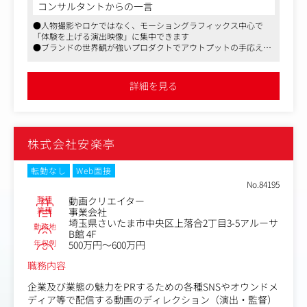
ックスを中心とした映像となります。
コンサルタントからの一言
（実際に人物撮影やロケが発生するような映像・動画の制
●人物撮影やロケではなく、モーショングラフィックス中心で
作ではありません）
「体験を上げる演出映像」に集中できます
●ブランドの世界観が強いプロダクトでアウトプットの手応えが
得られます
●マーケティング組織内で、デザイン・PR・Webマーケと連携し
ながら制作領域を広げられます
詳細を見る
株式会社安楽亭
転勤なし
Web面接
No.84195
職種
動画クリエイター
業種
事業会社
埼玉県さいたま市中央区上落合2丁目3-5アルーサ
勤務地
B館 4F
年収例
500万円～600万円
職務内容
企業及び業態の魅力をPRするための各種SNSやオウンドメ
ディア等で配信する動画のディレクション（演出・監督）