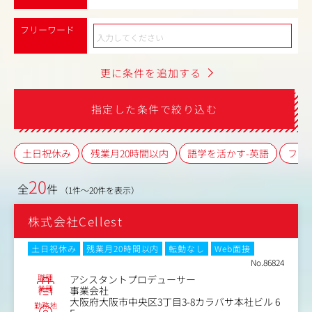
フリーワード
更に条件を追加する
指定した条件で絞り込む
土日祝休み
残業月20時間以内
語学を活かす-英語
フレ
20
全
件
（1件～20件を表示）
株式会社Cellest
土日祝休み
残業月20時間以内
転勤なし
Web面接
No.86824
職種
アシスタントプロデューサー
業種
事業会社
大阪府大阪市中央区3丁目3-8カラバサ本社ビル 6
勤務地