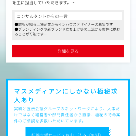
を主に担当していただきます。
自身の制作した動画に対するお客様の反応をダイレクトに
感じる仕事です。
コンサルタントからの一言
特に現在はYouTubeやTikTokなどのコンテンツ制作に力を
●誰もが知る上場企業からインハウスデザイナーの募集です
入れていく段階となります。
●ブランディングや新ブランド立ち上げ等の上流から案件に携わ
ることが可能です
〈具体的には〉
●社員勤続年数も長く、長期的に安定して働ける環境です
・動画の演出設計・コンセプト策定
・ストーリーボードの作成
詳細を見る
・撮影チームの手配やタレントの設定・出演交渉
・編集チームとの連携による映像のクオリティ管理
・ナレーションやBGM、効果音の選定・指示
〈募集背景〉
安楽亭は、食の「安全安心」をテーマに、ファミリー層に
マスメディアンにしかない
極秘求
厚い支持をいただき発展してきました。
人あり
2030年までにグループのグローバル売上1000億円を目指し
て、国内外への積極的な展開、M&A、新業態・新デザイン
実績と宣伝会議グループのネットワークにより、人事だ
の開発やDXへの取り組みなど、グループ全体で事業拡大の
けではなく経営者や部門責任者から直接、極秘の特命案
動きを活発化させています。
件のご相談を多数いただいています。
一方で、飲食をめぐるマーケット環境は大きく変化してい
転職支援サービスお申し込み（無料）
ます。