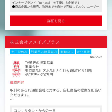
インナーブランド「tu-hacci」を手掛ける企業です
与えられた役割以外でも、撮影、ディレクションなど積極
●商品企画から販売、物流までを自社で完結しており、ユーザー
的にチャレンジすることで、総合的なスキルアップをする
目線での開発体制が整っています
ことが可能です。
●お子さんがいらっしゃる社員の方も多く、育休後の復帰率は10
0％です
詳細を見る
■業務内容：
・広告動画の企画、構成考案
・Instagram、YouTube、TikTokをメインとした動画撮
影・編集
株式会社アメイズプラス
（BGM入れ・字幕の挿入・サムネ作成）
・撮影（ロケ、社内）の同行、ディレクション
※他、スキルに応じた業務を行っていただきます。
土日祝休み
残業月20時間以内
転勤なし
Web面接
（Photoshopを使用したWeb制作や、サイト運営など）
No.82923
職種
TV通販の提案営業
業種
事業会社
勤務地
東京都品川区北品川5-9-11大崎MTビル11階
年収例
450万円～700万円
職務内容
取引のあるTV通販会社に対する、自社商品の提案を担当い
ただきます。
放映が決まったら、「この商品は売れる！」と思うような
演出提案を行います。
コンサルタントからの一言