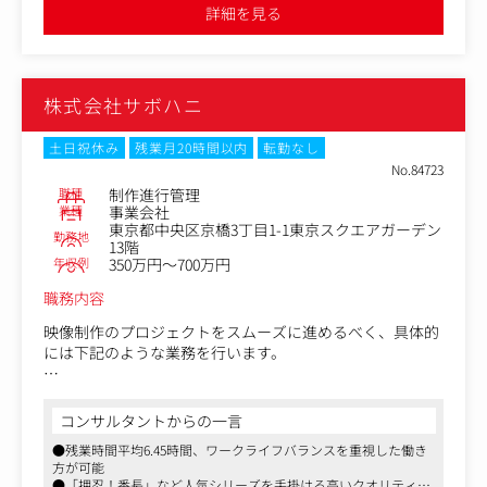
・制作物の発注、監修、管理
得率70～80％。成長を重視しつつもワークライフバランス
詳細を見る
を保てる組織風土です。
株式会社サボハニ
土日祝休み
残業月20時間以内
転勤なし
No.84723
職種
制作進行管理
業種
事業会社
東京都中央区京橋3丁目1-1東京スクエアガーデン
勤務地
13階
年収例
350万円～700万円
職務内容
映像制作のプロジェクトをスムーズに進めるべく、具体的
には下記のような業務を行います。
【具体的な業務内容】
ぱちんこ・パチスロ機の映像企画・開発及び制作を行う当
コンサルタントからの一言
社の制作進行管理としてご活躍いただきます。
●残業時間平均6.45時間、ワークライフバランスを重視した働き
・映像制作のプロジェクトをスムーズに進めるべく、具体
方が可能
的には下記のような業務を行い協力会社の管理を行いま
●「押忍！番長」など人気シリーズを手掛ける高いクオリティの