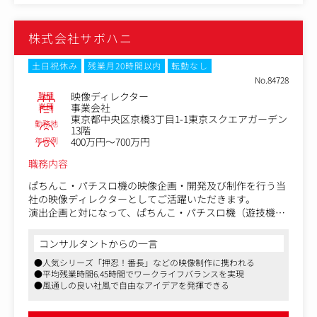
＜具体的な業務内容＞
株式会社サボハニ
・Web、SNSの広告クリエイティブ画像/動画制作
・アパレル商品の広告LP制作
・制作物の効果測定と改善案の策定
土日祝休み
残業月20時間以内
転勤なし
・撮影スケジュール管理 など
No.84728
職種
映像ディレクター
■同社について
業種
事業会社
東京都中央区京橋3丁目1-1東京スクエアガーデン
BAMBI WATER楽天市場店では、年間のベストショップを決
勤務地
13階
定する最も栄えある賞「楽天ショップ・オブ・ザ・イヤ
年収例
400万円～700万円
ー」を2年連続(2023・2022)受賞。
また、1年間で最も売れたアイテムを決める「楽天年間ラ
職務内容
ンキング」インナー・下着・ナイトウェア部門において
ぱちんこ・パチスロ機の映像企画・開発及び制作を行う当
も、当社のスタイルナイトブラが3年連続(2022～2024年)で
社の映像ディレクターとしてご活躍いただきます。
1位を受賞。
演出企画と対になって、ぱちんこ・パチスロ機（遊技機）
2025年上期売上ランキング総合30位、インナー・下着・ナ
の映像開発においての映像品質管理を行って頂きます。
イトウェアジャンルにおいても4年連続で上半期1位を獲得
しています。
コンサルタントからの一言
【具体的な業務内容】
●人気シリーズ「押忍！番長」などの映像制作に携われる
・映像表現提案
■魅力ポイント
●平均残業時間6.45時間でワークライフバランスを実現
・映像制作手法提案
・特許関連の取得実績もある技術力を活かしたモノづくり
●風通しの良い社風で自由なアイデアを発揮できる
・映像ディレクション
を行なっています。
・映像仕様書作成、工数算出
・年休131日・土日祝休・残業ほぼなし(月0～10H)・有給取