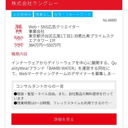
株式会社ラングレー
きます。ナレソメ予備校ならではの「視聴者の人生に影響
を与える動画制作」のノウハウを吸収し、即戦力としてご
土日祝休み
残業なし
在宅・リモートワーク
活躍いただくことを期待しています。
No.84890
職種
Web・SNS広告クリエイター
業種
事業会社
東京都渋谷区広尾1丁目1-39恵比寿プライムスク
勤務地
エアタワー 17F
年収例
384万円～550万円
職務内容
インナーウェアからデイリーウェアを中心に展開する、Qu
alityWearブランド「BAMBI WATER」を運営する同社に
て、Webマーケティングチームのデザイナーを募集しま
す。
コンサルタントからの一言
具体的には、女性向けアパレル商品のLPや広告クリエイテ
●服装・髪型・ネイル自由。また、自社製品の無料提供を行って
ィブ動画/画像制作に携わっていただきます。
います
自社内で上流から下流まで一気通貫で幅広いデザインに関
●残業時間は0～10時間、フレックスタイムも利用できるので働
わることが出来る環境のため、お客様とブランドの橋渡し
きやすい環境です
をする重要なポジションです。
●16時30分以降のコアタイム外は、自宅やカフェなどの好きな場
所で業務をすることも可能です
詳細を見る
サイトURL：https://www.rakuten.ne.jp/gold/bambi-wat
er/