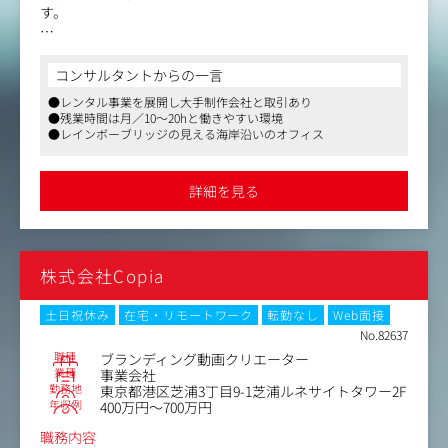
す。
〈業務詳細について〉
・映像撮影に必要な機材の依頼を受けて指定の日時に機材
コンサルタントからの一言
を用意する
●レンタル事業を展開し大手制作会社と取引あり
・自社で所有していない機材がある場合は同業他社に依頼
●残業時間は月／10～20hと働きやすい環境
して調達する
●レインボーブリッジの見える海岸沿いのオフィス
・撮影後は返却された機材が全て揃っているかを確認する
・上記の業務に沿って事前見積書、事後見積書をkintone
を使用して作成し、適時依頼者に提示 など
詳細を見る
株式会社Copia
土日祝休み
在宅・リモートワーク
転勤なし
Web面接
No.82637
職種
ブランディング動画クリエーター
業種
事業会社
勤務地
東京都港区芝浦3丁目9-1芝浦ルネサイトタワー2F
年収例
400万円～700万円
職務内容