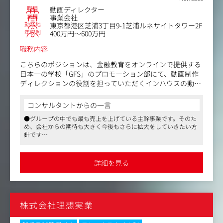
ンテンツの制作。初心者でも取り組みやすいような構成に
職種
動画ディレクター
なるよう、制作をしています。
業種
事業会社
◆プロモーション動画
勤務地
東京都港区芝浦3丁目9-1芝浦ルネサイトタワー2F
教材の購入前にご覧いただく、プロモーション動画の制作
年収例
400万円～600万円
です。旅番組風・ドキュメンタリー・バラエティ調の映像
職務内容
やYoutube広告など、多種多様な動画で教材の魅力を伝え
ていきます。
こちらのポジションは、金融教育をオンラインで提供する
日本一の学校「GFS」のプロモーション部にて、動画制作
◆その他の会社用動画
ディレクションの役割を担っていただくインハウスの動画
SNSやYouTube向けのコンテンツ動画の制作や、会社紹介
ディレクターです。
といった動画の制作もあります。さまざまな媒体、目的に
コンサルタントからの一言
合わせて台本を読み解き、要望に沿った動画を制作しま
事業フェーズは現在、生徒数も右肩上がりで増えており、
す。
●グループの中でも最も売上を上げている主幹事業です。そのた
業界内では既にNo.1の地位を確立しています。
め、会社からの期待も大きく今後もさらに拡大をしていきたい方
ですが、まだ日本の金融リテラシーを向上できたとは言え
針です
＜仕事の流れ＞
ない状況です。我々が目指すのは、金融教育の力によって
●将来的にはメンバー育成やチーム全体のスキル底上げなど、組
企画のプロデューサー、作家と構成打ちを行い、撮影、編
「老後2,000万円問題」や「年金問題」をはじめ、日本が抱
織に関わるリーダー業務も担っていただく事が可能です
集構成の認識を合わせ、チームで制作がスタートします。
える社会課題を解決することです。
詳細を見る
▼撮影
そのため、業界1位の地位に満足することなく、今後はさ
・ロケハン（海外のリゾート地で撮影する場合もございま
らなる市場の拡大に向けて業界をリードしていく、まさに
す）
成長拡大フェーズにあります。
・機材準備（カメラ、返しのモニター、スイッチャー、音
声、照明など）
株式会社理想実業
現在プロモーション部では、WEB広告を中心に、SEO、ア
・撮影ディレクション
フィリエイト、インフルエンサー、オフライン広告などを
・撮影 など