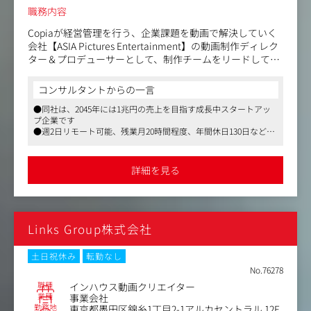
職務内容
Copiaが経営管理を行う、企業課題を動画で解決していく
会社【ASIA Pictures Entertainment】の動画制作ディレク
ター＆プロデューサーとして、制作チームをリードしてい
ただきます。
コンサルタントからの一言
市場全体のシェア拡大を狙う「急成長フェーズ」です。
●同社は、2045年には1兆円の売上を目指す成長中スタートアッ
プ企業です
〈具体的には〉
●週2日リモート可能、残業月20時間程度、年間休日130日など柔
■映像の企画立案（コンペ・プロポーザルへの参加/企画
軟な働き方が可能です
書作成/コンテ作成/クライアント提案）
■映像制作業務（撮影・編集/スタッフィング/進行管理/予
詳細を見る
算管理等）
■？効果測定(動画施策後の効果検証および改善)
プロジェクト毎に最適なメンバーをアサインしたり、時に
は撮影現場で指示やアイディアを出したりなど、裁量大き
Links Group株式会社
く活躍できるポジションです！
〈ディレクター職のお仕事〉
土日祝休み
転勤なし
・提案書作成
No.76278
・商談同席
職種
インハウス動画クリエイター
・制作スケジュール進行
業種
事業会社
勤務地
東京都墨田区錦糸1丁目2-1アルカセントラル 12F
・撮影ディレクション