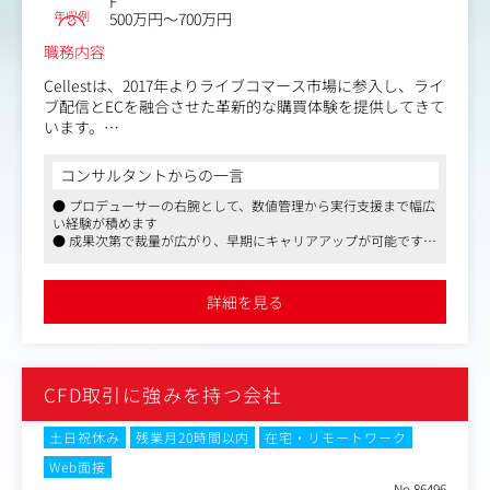
F
年収例
500万円～700万円
職務内容
Cellestは、2017年よりライブコマース市場に参入し、ライ
ブ配信とECを融合させた革新的な購買体験を提供してきて
います。
現在はライブコマース専用ECモールアプリ「WABE」の開
発、ライブ配信者のプロデュース・マネジメントを行う
コンサルタントからの一言
「トキバナ」、自社ブランド「MOTERA」など、業界をリ
● プロデューサーの右腕として、数値管理から実行支援まで幅広
ードするサービス・ブランドを展開しています。
い経験が積めます
● 成果次第で裁量が広がり、早期にキャリアアップが可能です
チャンネル数・配信者数の増加に伴い、プロデューサー一
● チームでの連携を重視し、成長を楽しめる社風が特徴です
人が見きれる業務範囲を超えてきました。
数値管理から配信者サポート、企画立案、現場での緊急対
詳細を見る
応まで、プロデューサーの右腕として動ける人材を採用
し、チャンネル運営の安定と成長を両立させたいと考えて
います。
将来的なプロデューサー職へのキャリアパスも見据えられ
CFD取引に強みを持つ会社
る環境です。
＜具体的には＞
土日祝休み
残業月20時間以内
在宅・リモートワーク
【1】数値管理・レポーティング
Web面接
・担当チャンネルの売上・視聴者数・CV率等のKPIを日
No.86496