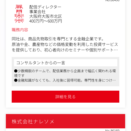
次・週次で集計
職種
配信ディレクター
・チャンネル別・配信別の実績を可視化し、プロデューサ
業種
事業会社
ーへ報告
勤務地
大阪府大阪市北区
・配信の要因分析と言語化
年収例
400万円～600万円
職務内容
【2】配信者サポート
・配信スケジュール調整、商品情報・台本の共有
同社は、商品先物取引を専門とする金融企業です。
・配信前の準備確認（機材・環境・在庫状況）
原油や金、農産物などの価格変動を利用した投資サービス
・配信中のリアルタイムサポート（チャット対応補助、進
を提供しており、初心者向けのセミナーや個別サポートが
行合図）
特徴です。
・配信者の稼働状況・コンディション把握とプロデューサ
コンサルタントからの一言
ーへの共有
営業企画部の配信ディレクターとして、オンラインセミナ
●少数精鋭のチームで、配信業務から企画まで幅広く関われる環
ー、対面セミナーの運営に関わる業務をお任せします。
【3】企画立案・実行サポート
境です
●金融知識がなくても、入社後に習得可能。専門性を身につけた
・プロデューサーが立てた企画（キャンペーン・コラボ企
最初からすべてを一人で担当するのではなく、まずは配信
い方にお勧めの求人です
画等）のタスク実行
準備や進行補助、当日の運営などからスタートしていただ
●風通しの良い社風が魅力です
・数値データをもとにした改善仮説の提案（構成・商品ラ
きます。
詳細を見る
インナップ・訴求内容等）
ゆくゆくは、セミナーや配信コンテンツの企画構成、講師
・新商品・新規コラボ時の企画への同席、意見出し
との打ち合わせ、当日の進行管理、配信後の改善まで一貫
して携わっていただきたいと考えています。
【4】緊急対応
・配信中トラブル（システム不具合、在庫欠品、配信者の
株式会社ナレソメ
＜具体的には＞
体調不良等）への一次対応
・オンラインセミナーの配信準備・運営
・優先度判断とプロデューサーへのエスカレーション
No.86169