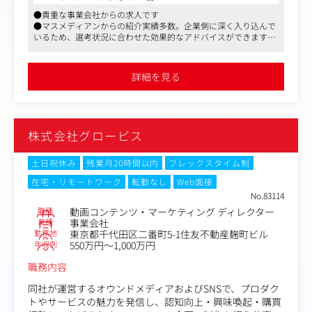
また、放映後の結果をバイヤーと共有し、次の提案に活か
●貴重な事業会社からの求人です
します。
●マスメディアンからの紹介実績多数。企業側に深く入り込んで
いるため、選考状況に合わせた効果的なアドバイスができます
演出案を考えるにあたっては、「この商品を買いたい！」
●休憩時間70分。平均残業時間も月15時間程度とメリハリを付け
とお客様に思って頂けるような見せ方・演出案を創り上げ
て働くことができます
ていきます。常にお客様の立場に立って考えられる想像力
詳細を見る
と提案力が必要となります。
その他、主に既存商品のTV通販映像の制作企画・ディレク
ション関連業務もお任せいたします。
株式会社グロービス
＜TV制作の流れ＞
▼企画立案
土日祝休み
残業月20時間以内
フレックスタイム制
バイヤーがプレゼンしやすい演出案を提案
在宅・リモートワーク
転勤なし
Web面接
No.83114
▼放送する商品が決定
職種
動画コンテンツ・マーケティング ディレクター
業種
事業会社
▼制作会議
勤務地
東京都千代田区二番町5-1住友不動産麹町ビル
制作会議で使用する資料を作成し、演出についてのすり合
年収例
550万円～1,000万円
わせを実施
職務内容
▼台本チェック
同社が運営するオウンドメディアおよびSNSで、プロダク
商品スペックなど細部をチェック
トやサービスの魅力を発信し、認知向上・興味喚起・購買