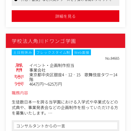
す。
映像制作環境
・協力会社手配、制作指示、見積交渉、契約手続き、制作
●映像制作の進行管理経験を活かし、プロジェクト全体をリード
進行、納品検収
できるポジション
詳細を見る
・アサイン管理、スケジュール作成、見積交渉、契約手続
き、進捗管理、納品検収
学校法人角川ドワンゴ学園
土日祝休み
フレックスタイム制
Web面接
No.84665
職種
イベント・企画制作担当
業種
事業会社
東京都中央区銀座4‐12‐15 歌舞伎座タワー14
勤務地
階
年収例
464万円～625万円
職務内容
生徒数日本一を誇る当学園における入学式や卒業式などの
式典や、事業発表会などの企画制作を担っていただける方
を募集いたします。
【具体的には】
コンサルタントからの一言
・イベント等の企画立案～出演者オファー、会場の確保、