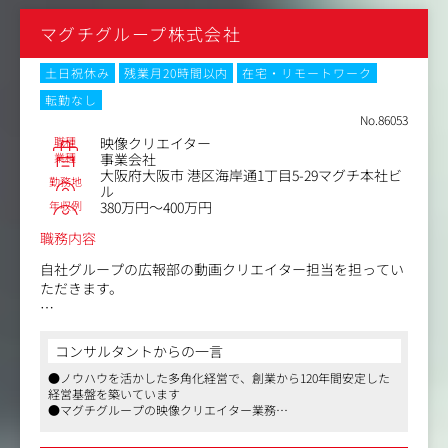
裁量大きく活躍できるポジションです！
マグチグループ株式会社
所属はマーケティング本部内のクリエイティブチームです
■ディレクター職の具体的タスク
が、枠にとらわれない幅広い活躍を期待しています。時に
・提案書作成
は採用活動や社内トレーニング用の動画撮影など、他部署
土日祝休み
残業月20時間以内
在宅・リモートワーク
・制作スケジュール進行
からの依頼にも柔軟に対応していただきます。
転勤なし
・撮影ディレクション
将来的には、有名タレントを起用したテレビCM撮影など
No.86053
・オフライン編集
のビッグプロジェクトにも深く関わっていただく予定で
職種
映像クリエイター
・編集指示
す。当社のクリエイティブチームにおける動画部門のコア
業種
事業会社
・他部署との折衝対応
メンバーとしての活躍を期待しています。
大阪府大阪市 港区海岸通1丁目5-29マグチ本社ビ
・予算管理
勤務地
ル
など
年収例
もちろん、先輩や上司が十分にバックアップ・フォローし
380万円～400万円
ますので安心して制作に打ち込んでいただけます。
職務内容
動画が、撮影が、ものづくりが好きという気持ちはもちろ
自社グループの広報部の動画クリエイター担当を担ってい
ん、「動画」を武器に、ご自身と組織を成長させたいと考
ただきます。
えるあなたの応募をお待ちしております。
SNS（Instagram、YouTube等）向け映像コンテンツの企
画・制作
コンサルタントからの一言
●ノウハウを活かした多角化経営で、創業から120年間安定した
Instagramストーリーズや投稿用短編動画、YouTubeショ
経営基盤を築いています
ートなど、視聴者に響くトレンドを取り入れた映像コンテ
●マグチグループの映像クリエイター業務
ンツの制作をお任せします。
●残業時間は少なく、残業代は全額支給、社員専用の無料保育園
企画立案から、コンテ制作、動画撮影・編集、必要に応じ
や看護休暇や育児時差/時短出勤制度など子育て世代にも嬉しい環