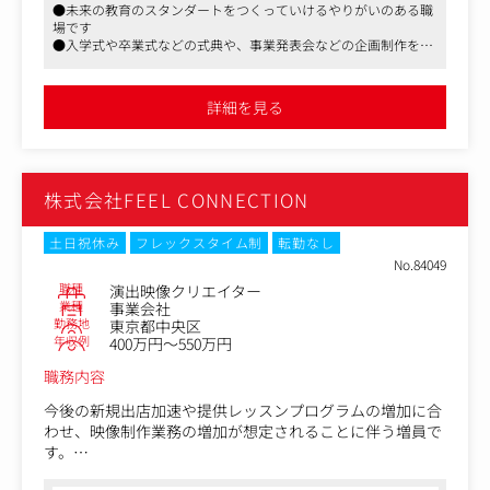
●未来の教育のスタンダートをつくっていけるやりがいのある職
外部の制作会社への発注など
場です
・イベント制作等のマネジメントとディレクション
●入学式や卒業式などの式典や、事業発表会などの企画制作を担
・事後のダイジェスト映像の編集・納品
当するポジション
●学校法人関連の福利厚生に加入できたり、就業環境も良く、長
主に業務の質と速度の向上、部署全体の生産性向上、既存
く就業できる面も魅力です
詳細を見る
スタッフの成長促進など業務遂行能力向上及び品質改善を
担っていただきます。
株式会社FEEL CONNECTION
土日祝休み
フレックスタイム制
転勤なし
No.84049
職種
演出映像クリエイター
業種
事業会社
勤務地
東京都中央区
年収例
400万円～550万円
職務内容
今後の新規出店加速や提供レッスンプログラムの増加に合
わせ、映像制作業務の増加が想定されることに伴う増員で
す。
制作物としてはイベントで使用する、モーショングラフィ