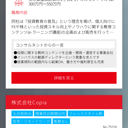
年収例
300万円～550万円
・オフライン編集
・編集指示
職務内容
・クライアント対応
・予算管理
同社は『投資教育の普及』という理念を掲げ、個人向けに
・効果測定および検証
FXや株といった投資スキル向上やノウハウに関する教育コ
・カスタマーサクセス
ンテンツ(e-ラーニング講座)の企画および販売を行ってい
など
ます。
コンサルタントからの一言
このポジションでは、売上目標の達成の為、社内のプロジ
●投資に関する教材コンテンツを企画・開発・運営する事業会社
ェクトメンバーで協力し、企画から撮影、編集まで一気通
●インハウスの動画ディレクターという貴重な求人です
貫で映像制作をご担当いただきます。
●就業規則の範囲内なら副業OK、働き方や福利厚生も充実
入社時点では投資知識は不要です。専任のOJT担当のも
と、いつでも質問＆解決できる環境下で二人三脚で業務を
行っていくので業界未経験の方でも安心です。
詳細を見る
〈具体的には〉
映像は50万人以上の個人ユーザー向けのもので、制作する
映像は主に下記の3種類です。
株式会社Copia
※課内在籍人数：全11名（20代～30代で構成されていま
す）
土日祝休み
残業月20時間以内
フレックスタイム制
◆講義動画
在宅・リモートワーク
転勤なし
講師の投資ノウハウやトレードの方法などを学べる学習コ
No.75218