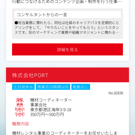
行動につなげるためのコンテンツ企画・制作を行う仕事で
▼撮影の事前準備
す。なお、コンテンツの形態は動画がメインとなります。
ロケ地の確認や出演者・モニターさんへの連絡、映像で使
このポジションでは、事業戦略を理解したうえで、ターゲ
コンサルタントからの一言
用する愛用者のコメントなど、撮影に必要な準備を行う
ット層や訴求ポイントといったマーケティング戦略を考
●担当業務に慣れたら、同社は社員のキャリアパスを定期的にヒ
え、具体的なコンテンツ制作の企画・進行管理から公開後
▼撮影
アリングをして、「やりたいことをやってもらう」というスタン
のデータ分析までを主体的に進めていくことを期待してい
スです。別のマーケティング業務や組織マネジメントに携わる、
撮影に立ち会い、商品の映り方などを確認
ます。自ら考えて実行できる環境があるため、裁量を持っ
授業の講師となるなども可能です
て働きたい方にはぴったりの仕事です。チームメンバーや
●「人や組織の成長」を生業にし、こういった領域に興味関心を
▼放映
外部の協力者と連携しながら、成果を生み出すコンテンツ
持つ人が集まるため合理的な社風で、裁量と自由を与え、主体的
詳細を見る
に動けます
作りに挑戦できる方をお待ちしています。
▼振り返り
●給料面の待遇よし、残業5～10時間程度／月、リモートワー
ク・副業OK、MBA取得支援制度ありなど、長く働きやすい環境で
放映後の反響をお客様と共有し、次の提案に活かします
・個別サービスにおけるマーケティング戦略立案
す
・コンテンツ企画
TVショッピング、カタログ通販、店舗バイヤーへの企画営
株式会社PORT
-題材選定、原稿／コンテ作成、関係者調整等
業及びTV放送関連の生放送の撮影の準備や立ち会いを行っ
・制作進行
て頂きます。
-外注の場合）外注先選定、発注、ディレクション、進行管
土日祝休み
残業月20時間以内
転勤なし
既存のお客様とのやり取りがメインで、飛び込みなど新規
理、・品質管理
No.82838
営業はありません。
-内製の場合）撮影（外注可）／執筆、編集、校正
職種
機材コーディネーター
・対出演者交渉
業種
事業会社
勤務地
東京都港区海岸3-9-18
・実績計測、評価
年収例
350万円～500万円
職務内容
機材レンタル事業のコーディネーターをお任せいたしま