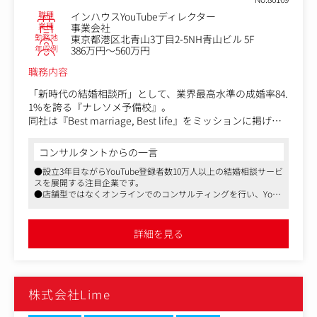
・OBS Studioを用いた配信の業務
職種
インハウスYouTubeディレクター
・対面セミナー・会場イベントの進行管理・運営
＜向いている方＞
業種
事業会社
・講師のオファー、打ち合わせ、当日の案内・進行
勤務地
東京都港区北青山3丁目2-5NH青山ビル 5F
指示を待つのではなく「今このチャンネルに何が必要か」
・企画構成・配信環境のセッティング
年収例
386万円～560万円
を自分なりに考えて動ける方。
・社内メンバー・外部スタッフとの連携・進行管理
数字を見るのも人と接するのも両方好きで、細かい実務か
職務内容
・配信後の振り返り、改善提案
ら急なトラブル対応まで、状況に応じて動き方を変えられ
など
る方に向いています。
「新時代の結婚相談所」として、業界最高水準の成婚率84.
配信技術だけでなく、企画・進行・視聴者目線の演出まで
プロデューサーの意図を汲みながらも、いずれは自分の裁
1%を誇る『ナレソメ予備校』。
関われるポジションです。
量でチャンネルを持ちたいという方には特にフィットする
同社は『Best marriage, Best life』をミッションに掲げ、
環境です。
会員様の「結婚後の50年続く幸せ」の実現に向け、事業を
配信ディレクターの仕事は、単に機材を操作するだけでは
急拡大させています。
コンサルタントからの一言
ありません。
講師の魅力をどう引き出すか、視聴者にどう伝えるか、当
●設立3年目ながらYouTube登録者数10万人以上の結婚相談サービ
その要となるのが、YouTubeチャンネルです。現在、4チャ
日の進行をどうスムーズに進めるかなど、チーム全体で考
スを展開する注目企業です。
ンネルを運営しており、登録者数は総計15万人（2025年）
えながら配信をつくっていくポジションです。
●店舗型ではなくオンラインでのコンサルティングを行い、YouT
を突破。
ubeやSNSで集客を行っています。
今後さらにコンテンツを拡充すべく、新たなクリエイター
●週三リモート可、副業可、服装・髪型自由の働きやすい環境で
配信経験が豊富な方はもちろん、動画制作、イベント運
が求められています。
す。
営、番組制作、進行管理などの経験を活かしてチャレンジ
詳細を見る
そこで、今回は企画から撮影までチャンネル運営を一気通
したい方も歓迎します。
貫でご担当いただけるYouTubeディレクターを募集しま
金融・経済に関する専門知識は、入社後に少しずつ身につ
す。
けていただければ問題ありません。
世界情勢や経済ニュースに触れながら、配信・企画・マー
株式会社Lime
〈具体的な業務〉
ケティングのスキルを幅広く磨ける環境です。
・撮影実務（カメラ操作、音声収録、照明など）