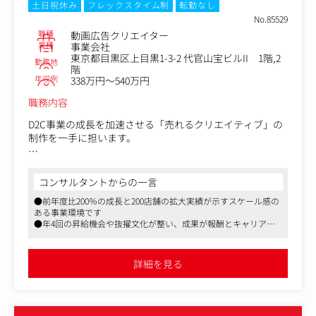
・撮影現場でのディレクション、進行管理
土日祝休み
フレックスタイム制
転勤なし
＜セミナー情報＞
・被写体へのインタビュー実施、コメント引き出し
No.85529
https://sakura-inv.com/seminar/
・撮影素材の管理、整理
職種
動画広告クリエイター
・Adobe Premiere Pro等を用いた動画編集、テロップ作
業種
事業会社
＜営業企画部の立ち位置＞
東京都目黒区上目黒1-3-2 代官山宝ビルII 1階,2
成、音響効果
勤務地
マーケティングに軸足を置いたセミナー・ウェブセミナ
階
・YouTube動画の企画立案、構成案作成
ー・YouTube・SNS等を運営する中核部署です。
年収例
338万円～540万円
・サムネイルデザイン・制作
当部署では、マーケター、ライター、動画編集者、デザイ
・YouTubeチーム内との連携、企画会議への参加
職務内容
ナーなどがそれぞれの役割を担い、チーム全体で連携しな
がら、セミナーや配信コンテンツを制作しています。
D2C事業の成長を加速させる「売れるクリエイティブ」の
動画ディレクターとして、主にYouTubeチャンネルで公開
制作を一手に担います。
する各種コンテンツの制作に携わっていただき、婚活にお
けるノウハウをお届けする企画や、成婚者様へのインタビ
・広告用動画（TikTok,instagram,YouTubeショート等）の
ューなどご担当いただきます。
企画・撮影・編集
コンサルタントからの一言
・動画広告の配信設定、および広告運用
主な業務は、撮影現場でのカメラワークおよびディレクシ
●前年度比200％の成長と200店舗の拡大実績が示すスケール感の
・配信結果（CTR/CVR）に基づいた、クリエイティブの改
ョン、そして被写体の魅力や本質的な言葉を引き出す企画
ある事業環境です
善
創出から撮影、投稿後の動画の分析です。
●年4回の昇給機会や抜擢文化が整い、成果が報酬とキャリアに
単に映像を記録するだけでなく、視聴者が何を見たいの
直結します
か、何に心を動かされるのかを常に意識し、お客様がベス
●フルフレックス・副業可・充実した美容支援など、働きやすさ
と学びの制度が充実しています
トマリッジを叶えるために必要な情報をお届けいただきま
詳細を見る
す。
ご経験やスキルに応じて、台本作成、Adobe Premiereを用
いた動画編集、サムネイル制作などにもチャレンジいただ