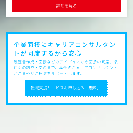
たナレーションや字幕の挿入まで、トータルで制作を担
境
詳細を見る
当。
SNSプラットフォームの特性を活かして、ブランド認知度
やエンゲージメントを高めるための戦略的なクリエイティ
ブを作成します。
配信スケジュールの管理や、効果測定データをもとにした
改善提案も行います。
映像コンテンツだけでなく、展示会用のバナー制作や、SN
企業面接にキャリアコンサルタン
S投稿用の画像編集などビジュアルデザイン全般にも携わ
トが
同席するから安心
ります。
履歴書作成・面接などのアドバイスから面接の同席、条
【具体的には】
件面の調整・交渉まで。専任のキャリアコンサルタント
・動画コンテンツの企画・構成・撮影・編集
がこまやかに転職をサポートします。
・動画マーケティング戦略の立案・実行
・効果測定に基づいた改善策の実施
転職支援サービスお申し込み（無料）