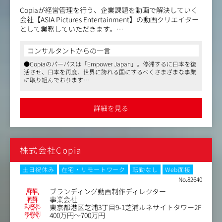
Copiaが経営管理を行う、企業課題を動画で解決していく
会社【ASIA Pictures Entertainment】の動画クリエイター
として業務していただきます。
市場全体のシェア拡大を狙う「急成長フェーズ」です。
コンサルタントからの一言
〈具体的には〉
●Copiaのパーパスは「Empower Japan」。停滞するに日本を復
・動画の編集作業 および整音、効果音などのMA作業
活させ、日本を再度、世界に誇れる国にするべくさまざまな事業
・マーケティングや広告に基づいたデザイン
に取り組んでおります
・社内調整
●同社は、2045年には1兆円の売上を目指す成長中スタートアッ
プ企業です
〈仕事の魅力〉
●週2日リモート可能、残業月20時間程度、年間休日130日など柔
詳細を見る
軟な働き方が可能です
・裁量が大きく、アイデアを活かせる環境
編集のエフェクトやデザインなどアイデアを積極的に実
行できる環境です。
成果に応じて、新しい施策やツールの導入も可能。
株式会社Copia
つくる面白さがあります。
・変革の時代の中で柔軟に新しい考えを取り入れ、挑戦で
きる環境
土日祝休み
在宅・リモートワーク
転勤なし
Web面接
No.82640
職種
ブランディング動画制作ディレクター
業種
事業会社
勤務地
東京都港区芝浦3丁目9-1芝浦ルネサイトタワー2F
年収例
400万円～700万円