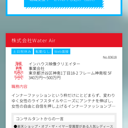
特にインターネット社会の進化に伴い、消費者の興味や趣
味が多様化し、食事についてもさまざまな価値観が広がる
だけでなく、それらの情報へのアクセス方法も多種多様な
ものになってきました。
特にビジュアルによるコミュニケーションが重要な今の時
代に、安楽亭コーポレート及び各業態の魅力を消費者に訴
えていくために動画を活用していきたいと考え、新たに演
株式会社Water Air
出・監督の動画クリエイターを募集します。
土日祝休み
転勤なし
Web面接
No.83618
職種
インハウス映像クリエイター
業種
事業会社
勤務地
東京都渋谷区神南1丁目18-2 フレーム神南坂 5F
年収例
340万円～500万円
職務内容
インナーファッションという枠だけにとどまらず、変わり
ゆく女性のライフスタイルやニーズにアンテナを伸ばし、
女性の自由と自信を押し上げるインナーファッションブラ
ンド、tu-hacci。
コンサルタントからの一言
ブランディングの浸透をゴールとした、映像制作・動画編
●楽天ショップ・オブ・ザ・イヤー受賞歴がある人気レディース
集業務を担当していただきます。