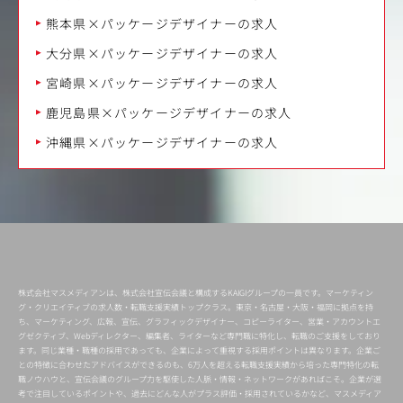
熊本県×パッケージデザイナーの求人
大分県×パッケージデザイナーの求人
宮崎県×パッケージデザイナーの求人
鹿児島県×パッケージデザイナーの求人
沖縄県×パッケージデザイナーの求人
株式会社マスメディアンは、株式会社宣伝会議と構成するKAIGIグループの一員です。マーケティン
グ・クリエイティブの求人数・転職支援実績トップクラス。東京・名古屋・大阪・福岡に拠点を持
ち、マーケティング、広報、宣伝、グラフィックデザイナー、コピーライター、営業・アカウントエ
グゼクティブ、Webディレクター、編集者、ライターなど専門職に特化し、転職のご支援をしており
ます。同じ業種・職種の採用であっても、企業によって重視する採用ポイントは異なります。企業ご
との特徴に合わせたアドバイスができるのも、6万人を超える転職支援実績から培った専門特化の転
職ノウハウと、宣伝会議のグループ力を駆使した人脈・情報・ネットワークがあればこそ。企業が選
考で注目しているポイントや、過去にどんな人がプラス評価・採用されているかなど、マスメディア