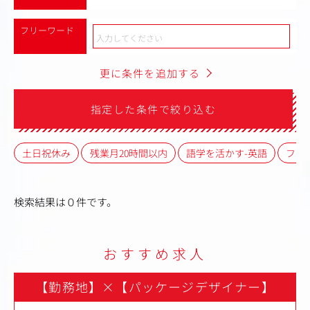
フリーワード
更に条件を追加する
指定した条件で絞り込む
土日祝休み
残業月20時間以内
語学を活かす-英語
フレ
検索結果は０件です。
おすすめ求人
【勤務地】
×
【パッケージデザイナー】