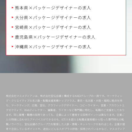
熊本県×パッケージデザイナーの求人
大分県×パッケージデザイナーの求人
宮崎県×パッケージデザイナーの求人
鹿児島県×パッケージデザイナーの求人
沖縄県×パッケージデザイナーの求人
株式会社マスメディアンは、株式会社宣伝会議と構成するKAIGIグループの一員です。マーケティン
グ・クリエイティブの求人数・転職支援実績トップクラス。東京・名古屋・大阪・福岡に拠点を持
ち、マーケティング、広報、宣伝、グラフィックデザイナー、コピーライター、営業・アカウントエ
グゼクティブ、Webディレクター、編集者、ライターなど専門職に特化し、転職のご支援をしており
ます。同じ業種・職種の採用であっても、企業によって重視する採用ポイントは異なります。企業ご
との特徴に合わせたアドバイスができるのも、6万人を超える転職支援実績から培った専門特化の転
職ノウハウと、宣伝会議のグループ力を駆使した人脈・情報・ネットワークがあればこそ。企業が選
考で注目しているポイントや、過去にどんな人がプラス評価・採用されているかなど、マスメディア