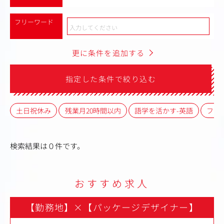
フリーワード
更に条件を追加する
指定した条件で絞り込む
土日祝休み
残業月20時間以内
語学を活かす-英語
フレ
検索結果は０件です。
おすすめ求人
【勤務地】
×
【パッケージデザイナー】