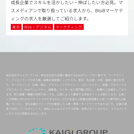
成長企業でスキルを活かしたい・伸ばしたい方必見。マ
スメディアンで取り扱っている求人から、BtoBマーケテ
ィングの求人を厳選してご紹介します。
東京
Web・デジタル
マーケティング
株式会社マスメディアンは、株式会社宣伝会議と構成するKAIGIグループの一員です。マーケティン
グ・クリエイティブの求人数・転職支援実績トップクラス。東京・名古屋・大阪・福岡に拠点を持
ち、マーケティング、広報、宣伝、グラフィックデザイナー、コピーライター、営業・アカウントエ
グゼクティブ、Webディレクター、編集者、ライターなど専門職に特化し、転職のご支援をしており
ます。同じ業種・職種の採用であっても、企業によって重視する採用ポイントは異なります。企業ご
との特徴に合わせたアドバイスができるのも、6万人を超える転職支援実績から培った専門特化の転
職ノウハウと、宣伝会議のグループ力を駆使した人脈・情報・ネットワークがあればこそ。企業が選
考で注目しているポイントや、過去にどんな人がプラス評価・採用されているかなど、マスメディア
ンならではの情報をお伝えします。