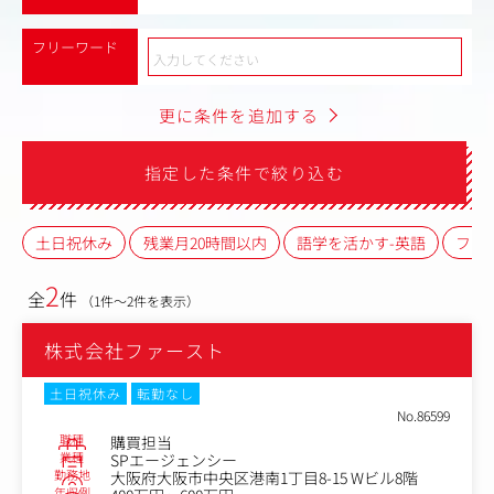
フリーワード
更に条件を追加する
指定した条件で絞り込む
土日祝休み
残業月20時間以内
語学を活かす-英語
フレ
2
全
件
（1件～2件を表示）
株式会社ファースト
土日祝休み
転勤なし
No.86599
職種
購買担当
業種
SPエージェンシー
勤務地
大阪府大阪市中央区港南1丁目8-15 Wビル8階
年収例