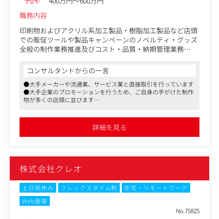
400万円～600万円
職務内容
印刷物およびアクリル系加工製品・樹脂加工製品など店頭
での販促ツールや製品キャンペーンのノベルティ・グッズ
全般の制作業務推進及びコスト・品質・納期管理業務
店頭販促ツール：POP、展示ツール、什器、ポスターな
コンサルタントからの一言
ど。
●大手メーカーや流通業、サービス業と直接取引を行っています
ノベルティ・グッズ：製品キャンペーン用のオリジナルグ
●大手企業のプロモーションを行うため、ご自身の手がけた制作
ッズ企画・制作。
物が多くの店頭に並びます
特殊加工製品：アクリル製品、樹脂加工製品など、独自性
●教育体制が充実しており、さらなるスキルアップが可能です
のあるプロモーションツール。
詳細を見る
各業界トップクラスのクライアント向けの販促物の制作に
関して、営業・企画・クリエイティブ部門と連携し生産管
理を主導
制作物の使用選定、見積もり、発注、また品質・工程を確
株式会社クレオ
認しながら納品までの推進、仕入れコストの管理
土日祝休み
フレックスタイム制
在宅・リモートワーク
Web面接
No.75825