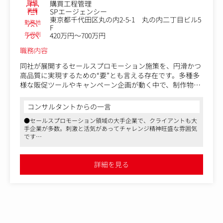
職種
購買工程管理
業種
SPエージェンシー
東京都千代田区丸の内2-5-1 丸の内二丁目ビル5
勤務地
F
年収例
420万円～700万円
職務内容
同社が展開するセールスプロモーション施策を、円滑かつ
高品質に実現するための“要”とも言える存在です。多種多
様な販促ツールやキャンペーン企画が動く中で、制作物の
発注から納品までの一連の購買・工程管理を担い、プロジ
ェクトの根幹を支えます。
コンサルタントからの一言
●セールスプロモーション領域の大手企業で、クライアントも大
具体的には、下記2つの役割をお任せします。
手企業が多数。刺激と活気があってチャレンジ精神旺盛な雰囲気
◆ノベルティ・プレミアムの調達、スケジュール・予算管
です
理等
●平均勤続年数は12～3年で離職率も7％と低く、利益率もよい安
◆流通チェーン並びにメーカーの売場演出物の製作進行管
定した企業です
理（仕様提案・調達・スケジュール・コスト管理等）
●マスメディアンからの採用実績も多数ございます
詳細を見る