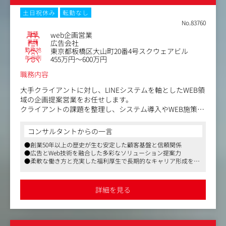
件の受注を目指してコンペに参加します。
テレアポなどの泥臭い新規開拓業務はありません。
土日祝休み
転勤なし
案件内容が具体的に決まった状態で参加できるため、高い
No.83760
マッチ率で提案に集中できます。
職種
web企画営業
業種
広告会社
勤務地
東京都板橋区大山町20番4号スクウェアビル
《プロジェクト例》
年収例
455万円～600万円
・合宿免許業界大手企業：TikTokコンテンツの企画、原稿
チェック、撮影、編集、投稿
職務内容
・大手製缶企業：医療従事者に向けたコミュニケーション
策（Webセミナーの企画、管理栄養士向け指導ツールの制
大手クライアントに対し、LINEシステムを軸としたWEB領
作等）
域の企画提案営業をお任せします。
・介護食品通販会社：カタログ制作、マーケティング戦略
クライアントの課題を整理し、システム導入やWEB施策の
提案
提案、進行管理、改善提案まで一貫して関わるポジション
・老舗和菓子メーカー：プロモーション戦略、SNS運用
です。
コンサルタントからの一言
既存の要望に応えるだけでなく、会話の中から新たな課題
●創業50年以上の歴史が生む安定した顧客基盤と信頼関係
《得られるスキル/経験・描けるキャリア》
やニーズを見つけ出し、提案機会を広げていく役割も担っ
●広告とWeb技術を融合した多彩なソリューション提案力
広告枠の販売ではなく、コミュニケーション戦略の立案か
ていただきます。
●柔軟な働き方と充実した福利厚生で長期的なキャリア形成を支
らクリエイティブのアウトプットまで一貫して携わること
社内ディレクターや制作担当と連携しながら、案件全体を
援
で、高い企画力とディレクションスキルが身につきます。
動かしていく仕事です。
将来的には後輩の育成など、マネジメント領域へのステッ
詳細を見る
プアップも想定しています。
【具体的には】
・顧客課題・ニーズのヒアリング、および課題整理
・LINEシステムを軸としたWEB施策・システム活用の企画
提案