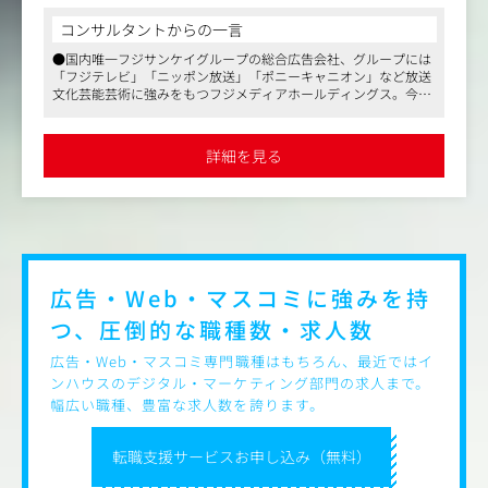
携わっていただきます。該当部署内の他クライアントの担
当、またはサポートも行っていただきます。
コンサルタントからの一言
●国内唯一フジサンケイグループの総合広告会社、グループには
CDの下で多業種を受け持ち、スキルを上げていってもらい
「フジテレビ」「ニッポン放送」「ポニーキャニオン」など放送
たいと考えています。
文化芸能芸術に強みをもつフジメディアホールディングス。今回
はエンタメ関連の業界で働きたいという意欲の高い方を募集して
おります
●マス媒体の扱い比重も高く、国民的アイドルに世界的アーティ
詳細を見る
ストのプロモーションをはじめ、東京国際映画祭や大型スポーツ
イベント、映画・アニメ製作委員会への出資など、人気エンタメ
コンテンツビジネスを展開します
●ハイブリッドワーク、フレックスタイム制導入、年間休日125日
と働きやすい環境です
広告・Web・マスコミに強みを持
つ、圧倒的な職種数・求人数
広告・Web・マスコミ専門職種はもちろん、最近ではイ
ンハウスのデジタル・マーケティング部門の求人まで。
幅広い職種、豊富な求人数を誇ります。
転職支援サービスお申し込み（無料）