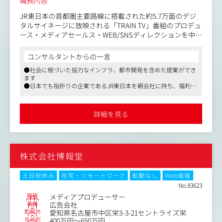
職務内容
新の知見やノウハウを得て自己成長が可能です。独立系の
JR東日本の首都圏主要路線に搭載された約5.7万面のデジ
広告会社であることを活かして、親会社の意向に沿った特
タルサイネージに放映される「TRAIN TV」番組のプロデュ
定の媒体や手法に偏ることなく、クライアントが求めるニ
ース・メディアセールス・WEB/SNSディレクションを中
ーズに対して真摯に応える提案、営業活動が行うことがで
心に担当いただきます。2026年4月に3年目を迎えた成長中
きます。
のメディア事業であり、現在は事業拡大フェーズです。こ
コンサルタントからの一言
れまでの経験・スキルに応じて、他領域にも挑戦できるた
●社会に根づいた協力なインフラ、都市開発を含めた提案ができ
め、幅広いキャリア形成が可能です。
ます
●日本でも指折りの企業であるJR東日本を親会社に持ち、福利厚
生の充実や圧倒的な安定感があります
●経営は非常に安定しており、最近ではグループ外の案件も拡大
するなど業績好調です
詳細を見る
株式会社博報堂
土日祝休み
在宅・リモートワーク
転勤なし
Web面接
No.83623
職種
メディアプロデューサー
業種
広告会社
勤務地
愛知県名古屋市中区栄3-3-21セントライズ栄
年収例
400万円～650万円