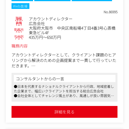
Web面接
No.86995
職種
アカウントディレクター
業種
広告会社
大阪府大阪市 中央区南船場4丁目4番3号心斎橋
勤務地
東急ビル4F
年収例
435万円～650万円
職務内容
アカウントディレクターとして、クライアント課題のヒア
リングから解決のための企画提案まで一貫して行っていた
だきます。
■業務内容
コンサルタントからの一言
・不動産業界のクライアントの課題を考慮した提案や潜在
●日本を代表するナショナルクライアントから行政、地域密着し
課題・ニーズの発見、提案。
た企業まで、幅広いクライアントを担当する総合広告会社
・社内外のスタッフをまとめ、課題解決の戦略を練り、実
●会社全体としてチャレンジ風土があり、風通しが良い雰囲気で
行。
す
●実績次第で高待遇を目指せる会社であり、長期的キャリアを支
■概要
援する上で福利厚生面も充実しています
詳細を見る
マンションデベロッパーやハウスメーカーなど、不動産関
連を中心としたクライアントへの広告・プロモーションの
企画・提案営業をご担当いただきます。(Web広告、WEBサ