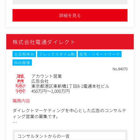
が、専門性が高い分野のため、経験の積み重ねがキャリア
●フルフレックスやリモートワークの導入で働きやすい環境が整
を強くする点、また人々の健康を目的とした仕事になるの
っています
で、大きなやりがいを感じることができます。
詳細を見る
・映像コンテンツの企画立案・プレゼン（Web動画／SNS
動画／CM／展示会・学会向け映像・サイネージなど）
・クライアントとの打ち合わせ、課題ヒアリング
株式会社電通ダイレクト
・クリエイティブチームのディレクション、制作進行管理
・スケジュール・予算管理、品質チェック、納品対応
土日祝休み
フレックスタイム制
在宅・リモートワーク
Web面接
No.84070
職種
アカウント営業
業種
広告会社
勤務地
東京都港区東新橋1丁目8-1電通本社ビル
年収例
450万円～1,000万円
職務内容
ダイレクトマーケティングを中心とした広告のコンサルテ
ィング営業の募集です。
事業戦略立案～オン・オフのメディアプランニング・バイ
イング～クリエイティブ開発～メディア運用・分析～顧客
コンサルタントからの一言
分析まで、一貫した業務で総合的なコンサルティングに注