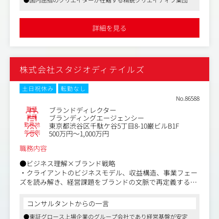
スなど)の策定
・MVV/ブランドビジョン/ステートメントの規定
・ブランドアーキテクチャ(事業や製品、サービス間のブラ
詳細を見る
ンド体系設計)の立案
・ワークショップ設計、ファシリテーションを通じた経営
層との共創
株式会社スタジオディテイルズ
●コミュニケーション戦略×クリエイティブ企画
・コミュニケーションターゲットの設定、カスタマージャ
ーニー、パーセプションフローの設計
土日祝休み
転勤なし
・コミュニケーションコンセプト、タグラインの策定
No.86588
・Web/SNS/店舗/イベントなど複数タッチポイントを統合
職種
ブランドディレクター
したコミュニケーション計画の立案
業種
ブランディングエージェンシー
勤務地
東京都渋谷区千駄ケ谷5丁目8-10巌ビルB1F
・クリエイティブディレクション：戦略の意図が体験とし
年収例
500万円～1,000万円
て成立しているかをアウトプットの最後まで問い続け、最
終判断と責任を持つ
職務内容
・外部パートナー(デザイン、PR、映像など)の選定・ディ
レクション
●ビジネス理解×ブランド戦略
・クライアントのビジネスモデル、収益構造、事業フェー
●独自のブランド価値計測
ズを読み解き、経営課題をブランドの文脈で再定義する
・ブランド価値を「体験の質、量、一貫性」という構成要
・産業構造や競合環境、社会文化的文脈を踏まえ、ブラン
素で捉え、認知度/イメージ/エンゲージメント/ロイヤリテ
ドが人々の選択と生活にどう意味をもたらすかを起点に、
コンサルタントからの一言
ィ/収益性の5指標を軸に設計する独自の計測フレームワー
立ち位置と役割を再設計する
●東証グロース上場企業のグループ会社であり経営基盤が安定
クを担う