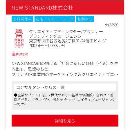
イト、TVCM、イベント等ニーズに合うものを提案してい
NEW STANDARD株式会社
ただきます。)
土日祝休み
在宅・リモートワーク
転勤なし
No.83990
職種
クリエイティブディレクター/プランナー
業種
ブランディングエージェンシー
勤務地
東京都世田谷区池尻2丁目31-24信田ビル 3F
年収例
700万円～1,000万円
職務内容
NEW STANDARDの掲げる「社会に新しい価値（イミ）を生
み出す」思想のもと、
ブランドDX事業内のマーケティング＆クリエイティブエー
ジェンシー事業のCD/プランナーとして、
事業成長・クライアントワーク・チームの創造性を両輪で
コンサルタントからの一言
牽引する方を募集します。
●企業やブランドを、Z世代の新しい基準や価値観に合わせて若
返らせる、ブランドDXに強みを持つクリエイティブエージェンシ
■主な業務領域
ーです
・クライアントのブランド変革／コミュニケーション開
●電通、大広、読広などの広告会社出身者を始め、アクセンチュ
発・社会文脈創出に関するコンサルティングやプランニン
アやオプトといったコンサル・デジタルエージェンシー経験者も
グ
おり、業務内容やカルチャー含めご活躍いただける土壌が整って
詳細を見る
います
・「MZ世代のインサイト×意味的価値創造×AIアジャイ
●本当にユーザーが欲しいものを世に送り出すことを目指してお
ル」型の統合クリエイティブディレクション