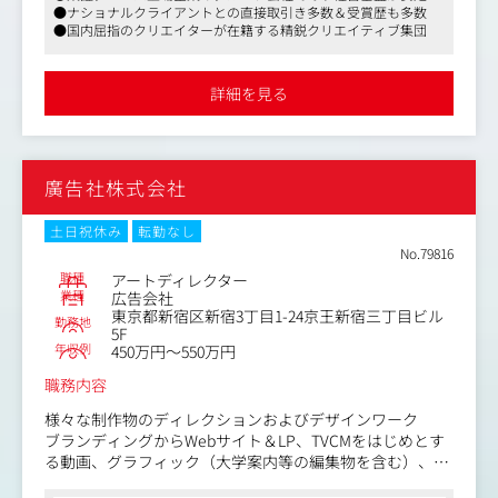
・ブランドブループリント(ブランドターゲット/インサイ
●ナショナルクライアントとの直接取引き多数＆受賞歴も多数
・計測は「何を測るか」ではなく「何の意思決定のために
ト/コアバリュー/パーソナリティ/ベネフィット/エビデン
●国内屈指のクリエイターが在籍する精鋭クリエイティブ集団
測るか」という問いから設計(戦略仮説を先に立て、それを
スなど)の策定
検証するためのデータを定義する仮説駆動型のアプローチ
・MVV/ブランドビジョン/ステートメントの規定
が同社の計測の本質)
・ブランドアーキテクチャ(事業や製品、サービス間のブラ
詳細を見る
・プロジェクト開始前の調査(ベースライン計測)と完了後
ンド体系設計)の立案
の計測、ふたつのリサーチを用いて戦略仮説を検証。この
・ワークショップ設計、ファシリテーションを通じた経営
前後比較の設計こそが同社の計測の独自性を支えている
層との共創
・計測結果をもとに仮説を更新し、次の戦略・施策へとつ
廣告社株式会社
なげる継続的な改善サイクルを構築する
●コミュニケーション戦略×クリエイティブ企画
・コミュニケーションターゲットの設定、カスタマージャ
●提案・案件形成
ーニー、パーセプションフローの設計
土日祝休み
転勤なし
・クライアントの潜在課題を起点とした提案設計、スコー
・コミュニケーションコンセプト、タグラインの策定
No.79816
プ・契約・金額交渉まで自走
・Web/SNS/店舗/イベントなど複数タッチポイントを統合
職種
アートディレクター
・PJ推進中の洞察を継続的な支援へとつなげ、クライアン
したコミュニケーション計画の立案
業種
広告会社
東京都新宿区新宿3丁目1-24京王新宿三丁目ビル
トとの長期的なパートナーシップを構築する
・クリエイティブディレクション：戦略の意図が体験とし
勤務地
5F
て成立しているかをアウトプットの最後まで問い続け、最
年収例
450万円～550万円
●AI活用
終判断と責任を持つ
・外部パートナー(デザイン、PR、映像など)の選定・ディ
職務内容
レクション
様々な制作物のディレクションおよびデザインワーク
ブランディングからWebサイト＆LP、TVCMをはじめとす
●独自のブランド価値計測
る動画、グラフィック（大学案内等の編集物を含む）、各
・ブランド価値を「体験の質、量、一貫性」という構成要
種販促ツール等
素で捉え、認知度/イメージ/エンゲージメント/ロイヤリテ