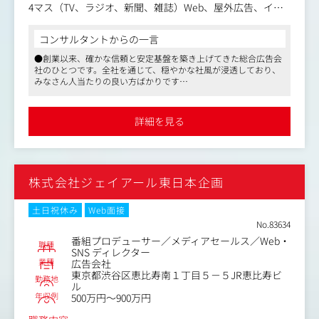
4マス（TV、ラジオ、新聞、雑誌）Web、屋外広告、イベ
ント、PR等、あらゆる手法でクライアントの課題を解決し
ます。
コンサルタントからの一言
●創業以来、確かな信頼と安定基盤を築き上げてきた総合広告会
【具体的には】
社のひとつです。全社を通じて、穏やかな社風が浸透しており、
複数のクライアントの案件を平行して担当。
みなさん人当たりの良い方ばかりです
担当社数は、案件規模に応じて1人あたり2、3社(校)～10社
●教育業界、IT業界に強く、クライアントは多岐に渡り、全国の
(校)程度です。
大学にアカウントを持つなど、経営の安定性に定評があります。
企画立案から実行・完遂まで、プロジェクトの全体に携わ
社内外のネットワークも幅広く、パートナーも多いため、仕事を
詳細を見る
進めやすいことと思います
ることができます。
●老舗でありながら、デジタルやグローバル等の新しい取り組み
手法や進め方に特に制限はなく、提案の幅も広い仕事で
にも積極的です。マスからWeb、販促と多角的なコミュニケーシ
す。
ョン戦略が行えます。規模感、実績ともに、安定感を誇る優良企
マスからWEB、プロモーションまで、幅広い案件を一気通
業の一社。ぜひご検討ください
株式会社ジェイアール東日本企画
貫して扱うことが可能です。
自身の経験の幅や領域を広げたい方に最適です。
土日祝休み
Web面接
【研修について】
No.83634
OJT形式で、先輩との同行期間は3ヶ月から 半年程度しっ
番組プロデューサー／メディアセールス／Web・
職種
かりと行います
SNS ディレクター
業種
広告会社
東京都渋谷区恵比寿南１丁目５－５JR恵比寿ビ
【本ポジションの魅力】
勤務地
ル
2017年、国内約40社しか存在しないGoogleのプレミアムS
年収例
500万円～900万円
MEパートナーに認定。
現在もGoogleパートナーとして同社のサ ポートの下、最