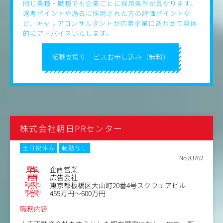
同じ業種・職種でも企業ごとに採用条件が異なります。
を行い、獲得（CPA）だけでなく、LTVやブランド資産蓄積
選考ポイントや過去に採用された方の評価ポイントな
も見据えた「勝てる企画書」を作成し、プレゼンテーショ
ど、キャリアコンサルタントが応募企業にあわせて具体
ンを行えます。
的にアドバイスいたします。
・プロジェクト推進とPDCA：施策実行後は、営業と協力
しながら数値分析に基づいたPDCAを回し、投資対効果の
転職支援サービスお申し込み（無料）
最大化に責任を持ちます。社内のクリエイターやメディア
担当、協力会社を巻き込み、プロジェクト全体の司令塔と
して活躍できます。
株式会社朝日PRセンター
土日祝休み
転勤なし
No.83762
職種
企画営業
業種
広告会社
勤務地
東京都板橋区大山町20番4号スクウェアビル
年収例
455万円～600万円
職務内容