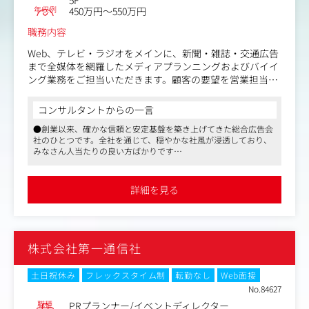
年収例
450万円～550万円
職務内容
Web、テレビ・ラジオをメインに、新聞・雑誌・交通広告
まで全媒体を網羅したメディアプランニングおよびバイイ
ング業務をご担当いただきます。顧客の要望を営業担当と
共にヒアリングし各メディアとの折衝・仕入れ、企画書の
作成・提案、プロジェクト管理全般をお任せ致します。
コンサルタントからの一言
●創業以来、確かな信頼と安定基盤を築き上げてきた総合広告会
【詳細】
社のひとつです。全社を通じて、穏やかな社風が浸透しており、
・Web広告の全体ディレクション（一部インハウス運用含
みなさん人当たりの良い方ばかりです
む）およびGoogle広告等のプラニング業務
●教育業界、IT業界に強く、クライアントは多岐に渡り、全国の
・テレビ番組枠（地上波キー局・準キー局含む）の買い付
大学にアカウントを持つなど、経営の安定性に定評があります。
け、スポット／タイムの交渉・管理。
社内外のネットワークも幅広く、パートナーも多いため、仕事を
詳細を見る
進めやすいことと思います
・新聞、雑誌、交通・OOHなど、オフライン媒体を含めた
●老舗でありながら、デジタルやグローバル等の新しい取り組み
最適なメディアミックスの構築。
にも積極的です。マスからWeb、販促と多角的なコミュニケーシ
ョン戦略が行えます。規模感、実績ともに、安定感を誇る優良企
業の一社。ぜひご検討ください
株式会社第一通信社
土日祝休み
フレックスタイム制
転勤なし
Web面接
No.84627
職種
PRプランナー/イベントディレクター