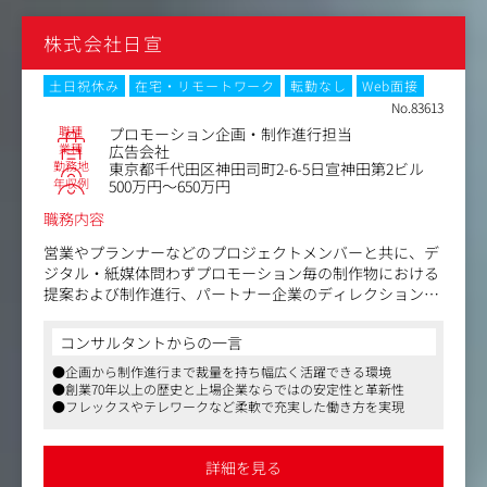
す。
単なる受発注の関係ではなく、事業の伴走者として入り込
株式会社日宣
んでいけることが同社の強みです。
＜具体的な仕事内容＞
土日祝休み
在宅・リモートワーク
転勤なし
Web面接
●ヒアリングと課題の発見
No.83613
クライアントの経営課題やマーケティング課題、市場環
職種
プロモーション企画・制作進行担当
境、競合状況などを深くヒアリングし、根本的な課題を特
業種
広告会社
勤務地
東京都千代田区神田司町2-6-5日宣神田第2ビル
定、及び分析します。
年収例
500万円～650万円
●戦略立案・企画提案
職務内容
特定した課題に対し、クリエイティブ、メディア、デジタ
ル、PR、イベントなど多岐にわたるソリューションを組み
営業やプランナーなどのプロジェクトメンバーと共に、デ
合わせ、
ジタル・紙媒体問わずプロモーション毎の制作物における
最適なコミュニケーション戦略やプロモーション企画を立
提案および制作進行、パートナー企業のディレクションを
案し、クライアントへ提案します。
行っていただきます。企画立案からプロデュースをするこ
とができるので、裁量が大きくやりがいにつながります。
コンサルタントからの一言
提案が採択された後、社内外の専門チーム（クリエイタ
入社後すぐは、上長のレクチャーを受けながら、プロジェ
●企画から制作進行まで裁量を持ち幅広く活躍できる環境
ー、メディアプランナー、デジタルマーケター、イベント
クトのMTG参加や営業と同行をしていただくことを想定し
●創業70年以上の歴史と上場企業ならではの安定性と革新性
プロデューサーなど）を統括し、プロジェクト全体の進行
ています。
●フレックスやテレワークなど柔軟で充実した働き方を実現
管理、予算管理、品質管理を行います。クライアントと各
チームの間に立ち、円滑なプロジェクト推進を図ります。
【具体的には】
・カタログ/DM/パネル等の販促物
詳細を見る
・クライアントオリジナルグッズやノベルティ