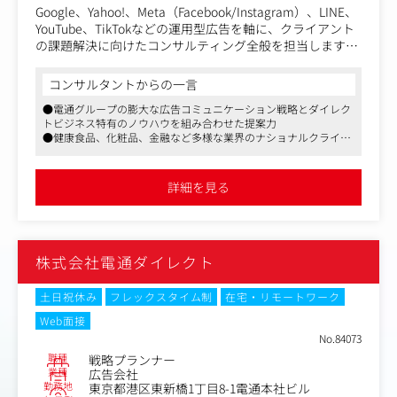
ダイレクトの強みである「レスポンス」へのこだわりによ
Google、Yahoo!、Meta（Facebook/Instagram）、LINE、
り、自身の提案がどれだけ売上に貢献したかが明確に分か
YouTube、TikTokなどの運用型広告を軸に、クライアント
ります。
の課題解決に向けたコンサルティング全般を担当します。
・また、多くの放送局と直接取引を行い、さらに電通との
＜具体的な業務内容＞
コンサルタントからの一言
連携も活発にできるため、メディア業務の手応えや達成感
1. 課題抽出・戦略立案
を実感できる環境です。
●電通グループの膨大な広告コミュニケーション戦略とダイレク
クライアントのKGI/KPIに基づいた、ターゲット選定およ
トビジネス特有のノウハウを組み合わせた提案力
びメディアプランニング配信設計の構築（アカウント構造
●健康食品、化粧品、金融など多様な業界のナショナルクライア
の設計、タグマネジメント等）
ントを担当できるチャンス
●最新技術（AI活用、Cookieレス対応など）を駆使した業界最前
2. 運用実行・最適化
線のスキルが身につく環境
詳細を見る
日次の運用管理（入札調整、予算管理、クリエイティブの
差し替え）A/Bテストの実施によるクリエイティブおよびL
Pの改善提案
株式会社電通ダイレクト
3. 分析・レポーティング
各種計測ツールを用いた効果検証
定期的な報告会の実施と、データに基づいた次の一手の提
土日祝休み
フレックスタイム制
在宅・リモートワーク
案
Web面接
No.84073
＜主なクライアント＞
職種
戦略プランナー
クライアントの業界は、健康食品・総合通販・化粧品・金
業種
広告会社
融・ソフトウェア・B2Bなど様々。大規模案件も多く、ナ
勤務地
東京都港区東新橋1丁目8-1電通本社ビル