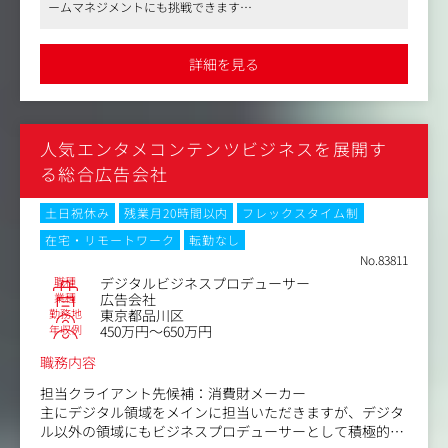
ームマネジメントにも挑戦できます
●柔軟な働き方が可能
リモートワークやハイブリッドワークを導入しており、子育て中
の方にも働きやすい環境を提供
詳細を見る
●フラットな組織文化
新設された本部で意見が通りやすく、チーム全体で協力しながら
業務を進められる環境
人気エンタメコンテンツビジネスを展開す
る総合広告会社
土日祝休み
残業月20時間以内
フレックスタイム制
在宅・リモートワーク
転勤なし
No.83811
職種
デジタルビジネスプロデューサー
業種
広告会社
勤務地
東京都品川区
年収例
450万円～650万円
職務内容
担当クライアント先候補：消費財メーカー
主にデジタル領域をメインに担当いただきますが、デジタ
ル以外の領域にもビジネスプロデューサーとして積極的に