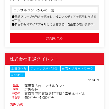
融・ソフトウェア・B2Bなど様々。大規模案件も多く、ナ
テレビ局との距離も近く、パートナーとして放送ビジネス
ショナルクライアントに携われる可能性もあります。
に貢献しつつ、クライアントの課題可決にも貢献できる自
コンサルタントからの一言
由度の高い重要な仕事をお任せします。
＜担当案件数・体制について＞
●電通グループの強みを活かし、幅広いメディアを活用した提案
・案件規模などにもよってばらつきはありますが、一人3
が可能
＜具体的な業務内容＞
●新設部署でアイデアを形にできる環境、自由度の高い業務スタ
～4社程度。大きな案件の場合、1社のみチーム制で動く人
・衛星波（BS/CS）メインとした「ダイレクトレスポンス
イル
もいます。
業務」担当
●テレビ局との直接取引や電通との連携で、メディア業務の達成
・基本的に各職種交えたチーム制で、平均対応人数は3～4
通販枠の仕入れとセールス、およびクライアントへの提
感を実感
詳細を見る
名。こちらも案件規模により大きく人数は変わります。
案、放送局リソースを最大限活用した様々な企画の構想～
提案
＜入社後は＞
新設部署だからこそアイデアを形にできる、新しいチャレ
まず既存の案件を担当いただき、チームメンバーと連携し
ンジができる土壌があります
ながら新たな顧客開拓に関してもお任せします。
株式会社電通ダイレクト
＜求人のポイント＞
・ダイレクトマーケティングのリーディングカンパニーと
土日祝休み
フレックスタイム制
在宅・リモートワーク
して、オンオフ問わず幅広いアウトプットに対応でき、ク
Web面接
ライアントのコミュニケーション課題に最適な提案を行っ
No.84074
ています。
職種
運用型広告コンサルタント
業種
広告会社
・クライアントの成長に寄与するため事業計画に深く踏み
勤務地
東京都港区東新橋1丁目8-1電通本社ビル
込んだ提案が求められます。「事業課題解決のパートナ
年収例
450万円～1,000万円
ー」としてテレビメディアを活用する事で、提案力・発想
職務内容
力・交渉力を身に着け成長する事ができます。また、電通