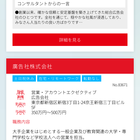
ィ/収益性の5指標を軸に設計する独自の計測フレームワー
コンサルタントからの一言
クを担う
●創業以来、確かな信頼と安定基盤を築き上げてきた総合広告会
・計測は「何を測るか」ではなく「何の意思決定のために
社のひとつです。全社を通じて、穏やかな社風が浸透しており、
測るか」という問いから設計(戦略仮説を先に立て、それを
みなさん人当たりの良い方ばかりです
検証するためのデータを定義する仮説駆動型のアプローチ
●教育業界、IT業界に強く、クライアントは多岐に渡り、全国の
が同社の計測の本質)
大学にアカウントを持つなど、経営の安定性に定評があります。
社内外のネットワークも幅広く、パートナーも多いため、仕事を
・プロジェクト開始前の調査(ベースライン計測)と完了後
詳細を見る
進めやすいことと思います
の計測、ふたつのリサーチを用いて戦略仮説を検証。この
●老舗でありながら、デジタルやグローバル等の新しい取り組み
前後比較の設計こそが同社の計測の独自性を支えている
にも積極的です。マスからWeb、販促と多角的なコミュニケーシ
・計測結果をもとに仮説を更新し、次の戦略・施策へとつ
ョン戦略が行えます。規模感、実績ともに、安定感を誇る優良企
なげる継続的な改善サイクルを構築する
業の一社。ぜひご検討ください
廣告社株式会社
●提案・案件形成
土日祝休み
在宅・リモートワーク
転勤なし
・クライアントの潜在課題を起点とした提案設計、スコー
No.83671
プ・契約・金額交渉まで自走
・PJ推進中の洞察を継続的な支援へとつなげ、クライアン
職種
営業・アカウントエクゼクティブ
業種
広告会社
トとの長期的なパートナーシップを構築する
東京都新宿区新宿3丁目1-24京王新宿三丁目ビル
勤務地
5F
●AI活用
年収例
350万円～500万円
職務内容
大手企業をはじめとする一般企業及び教育関連の大学・専
門学校など学校法人への営業を担当。