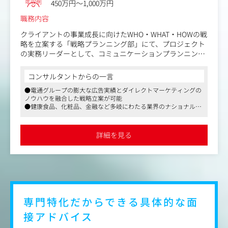
ショナルクライアントに携われる可能性もあります。
年収例
450万円～1,000万円
職務内容
＜求人のポイント＞
・戦略的思考の醸成： 単なる作業者ではなく、クライアン
クライアントの事業成長に向けたWHO・WHAT・HOWの戦
トのパートナーとして経営に近い視点で提案ができます。
略を立案する「戦略プランニング部」にて、プロジェクト
・最新技術への触れ： AI活用やCookieレス対応など、常に
の実務リーダーとして、コミュニケーションプランニング
進化する業界の最先端スキルが身につきます。
とメディアプランニングの両方を含めたマーケティング戦
・キャリアの多様性： 運用スペシャリスト、マネジメント
略の立案から実行支援、効果検証までプランニング全般を
コンサルタントからの一言
層、またはマーケティング全体のPMなど、多様なキャリ
お任せします。
アパスが描けます。
●電通グループの膨大な広告実績とダイレクトマーケティングの
ノウハウを融合した戦略立案が可能
＜主なクライアント＞
●健康食品、化粧品、金融など多岐にわたる業界のナショナルク
クライアントの業界は、健康食品・総合通販・化粧品・金
ライアントを担当できるチャンス
融・ソフトウェア・B2Bなど様々。大規模案件も多く、ナ
●フルファネルでのマーケティング戦略立案から実行、効果検証
ショナルクライアントに携われる可能性もあります。
まで一貫して携われる環境
詳細を見る
＜求人のポイント＞
・事業課題の抽出と戦略策定：クライアントとの対話を通
じ、顕在化している要望だけでなく、潜在的なビジネス課
題を発見・言語化します。その上で、オンライン・オフラ
インを問わず、フルファネルでのマーケティング戦略を立
案できます。
専門特化だからできる具体的な面
接アドバイス
・統合プランニングと提案：ターゲットインサイトを捉え
たコミュニケーション設計（誰に、何を、どう伝えるか）