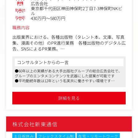
業種
広告会社
東京都千代田区神田神保町2丁目7-3神保町NKビ
勤務地
ル
年収例
430万円～580万円
職務内容
出版業界における、各種出版物（タレント本、文庫、写真
集、漫画その他）のPR進行業務 各種出版物のデジタル広
告、SNSによるPR業務。
ＩＰ(漫画、アニメ、アーティスト、クリエイター等)を活
用した展覧会、LIVEイベント、商品化企画の立案、制作。
コンサルタントからの一言
●60年以上の実績がある大手出版社グループの総合広告会社で、
グループのエンタメコンテンツを武器にした提案が可能です
●平均勤続年数は12年という名実共に働きやすい環境です
●残業時間は少なく（20～30h）、メリハリを付けて働くことが
可能です
詳細を見る
株式会社新東通信
土日祝休み
フレックスタイム制
在宅・リモートワーク