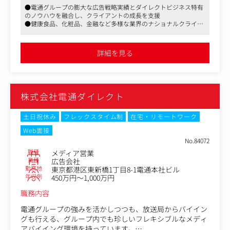
●電通グループの膨大な広告戦略実績とダイレクトビジネス特有
力し、クライアントの課題解決を図ります。ゆくゆくはマ
のノウハウを融合し、クライアントの成長を支援
ネジメントにも挑戦いただきたいと考えています。
●健康食品、化粧品、金融など多様な業界のナショナルクライア
ント案件に携われる
＜具体的な業務内容＞
●オンライン・オフラインを問わず、全方位チャネルでの提案が
①担当クライアントにおける下記プロデュース業務
可能
詳細を見る
・事業戦略立案
・メディア（オンライン・オフライン問わず）のプランニ
ング・バイイング
・クリエイティブ提案・発注
株式会社電通ダイレクト
・レスポンスの管理・検証・分析
・CRM関連の施策実行・分析
※直接クライアントと対峙するチームと、電通グループの
土日祝休み
フレックスタイム制
在宅・リモートワーク
案件をグループ会社と協業して取り組むチームがありま
Web面接
す。ご経験やご志向に合わせて業務をお任せします。
No.84072
職種
メディア営業
②新規クライアント開拓
業種
広告会社
・ウェブサイト経由でのお問い合わせがあった企業へのア
勤務地
東京都港区東新橋1丁目8-1電通本社ビル
プローチ
年収例
450万円～1,000万円
・ウェビナー等への申込企業へのアプローチ
職務内容
など
電通グループの強みを活かしつつも、放送局からバイイン
＜主なクライアント＞
グも行える、グループ内でも珍しいフレキシブルなメディ
クライアントの業界は、健康食品・総合通販・化粧品・金
アバイイング環境を持っています。