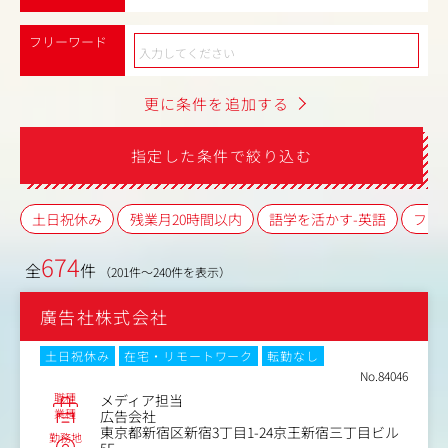
フリーワード
更に条件を追加する
指定した条件で絞り込む
土日祝休み
残業月20時間以内
語学を活かす-英語
フレ
674
全
件
（201件～240件を表示）
廣告社株式会社
土日祝休み
在宅・リモートワーク
転勤なし
No.84046
職種
メディア担当
業種
広告会社
東京都新宿区新宿3丁目1-24京王新宿三丁目ビル
勤務地
5F