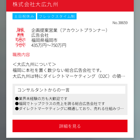
株式会社大広九州
・提案書・企画書の作成、要件整理
・社内ディレクター・制作担当と連携した進行管理、導入
後の改善提案および追加提案
土日祝休み
フレックスタイム制
No.38659
職種
企画提案営業（アカウントプランナー）
業種
広告会社
勤務地
福岡県福岡市
年収例
435万円～750万円
職務内容
＜大広九州について＞
福岡に本社を置く数少ない総合広告会社です。
大広九州は特にダイレクトマーケティング（D2C）の領域
に強みを持っており、
九州エリア内の広告会社としてもトップクラスの売上規模
コンサルタントからの一言
を持つ会社です。
●業界未経験の方も大歓迎です
●福岡でトップクラスの売上を誇る総合広告会社です
＜お任せしたいお仕事＞
●ダイレクトマーケティングに精通しており、売れる仕組みづく
クライアントの抱える課題に対し、広告・プロモーション
りに興味のある方にピッタリです
全般における企画提案から実行までを担当していただきま
す。
詳細を見る
お客様のビジネスを深く理解し、その成長を最大化するた
めの最適なソリューションを提供することがミッションで