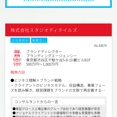
株式会社スタジオディテイルズ
土日祝休み
転勤なし
No.83674
職種
ブランドディレクター
業種
ブランディングエージェンシー
勤務地
東京都渋谷区千駄ケ谷5-8-10 巌ビルB1F
年収例
500万円～1,000万円
職務内容
●ビジネス理解×ブランド戦略
・クライアントのビジネスモデル、収益構造、事業フェー
ズを読み解き、経営課題をブランドの文脈で再定義する
・産業構造や競合環境、社会文化的文脈を踏まえ、ブラン
ドが人々の選択と生活にどう意味をもたらすかを起点に、
コンサルタントからの一言
立ち位置と役割を再設計する
●東証グロース上場企業のグループ会社であり経営基盤が安定
・ブランドブループリント(ブランドターゲット/インサイ
●ナショナルクライアントとの直接取引き多数＆受賞歴も多数
ト/コアバリュー/パーソナリティ/ベネフィット/エビデン
●国内屈指のクリエイターが在籍する精鋭クリエイティブ集団