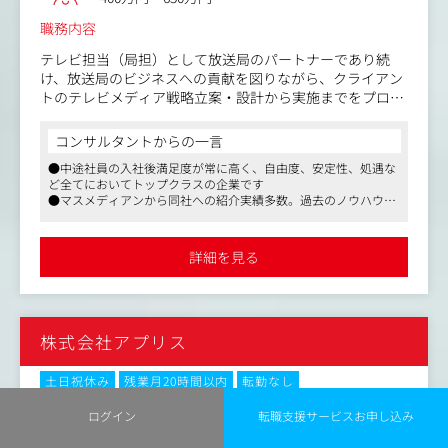
職務内容
テレビ担当（局担）として放送局のパートナーであり続
け、放送局のビジネスへの貢献を図りながら、クライアン
トのテレビメディア戦略立案・設計から実施までをプロデ
ュースしていただきます。
ここまでのご経験をフルに活用いただき、放送局とクライ
コンサルタントからの一言
アントの間で、積極的な仕掛けやビジネスリードが求めら
●中途社員の入社後満足度が常に高く、自由度、安定性、処遇な
れます。
ど全てにおいてトップクラスの企業です
●マスメディアンから同社への紹介実績多数。過去のノウハウを
・局担として、広告枠取引（スポット／タイム）に関する
もとに、キャリアに即したご相談、ご提案をさせていただくこと
業務全般
が可能です
（例）見積もり対応、出稿金額の見込み算出や管理、発注
●応募書類の添削や各面接対策など、また選考の注目ポイントな
詳細を見る
ども適宜アドバイスします。最適なキャリア選択の支援と万全の
業務、出稿スケジュール管理、
体制を整えていますので、ぜひご活用ください
タイムテーブル管理、素材の考査や搬入、視聴率分
析、編成状況確認、収録立ち合い
・番組企画の立案～実装、改編、各種交渉対応、緊急対応
株式会社アプリス
など
・放送局リソースを最大限活用した様々な企画の構想～実
装
土日祝休み
残業月20時間以内
転勤なし
（例）店舗連動施策、イベント協賛、データ放送活用、IP
No.83089
ログイン
転職支援サービスお申し込み
活用など
職種
デジタルマーケティング・アカウントプランナー
・クライアントの課題解決の打ち手（最適なメディアプラ
業種
広告会社