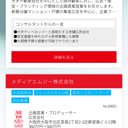
大手不動産会社を中心とした既存顧客に対し、広告・販
促・ブランディング領域の企画提案営業をお任せします。
新築分譲マンション・戸建の集客広告を中心に、企業ブラ
ンディングや各種プロモーション施策まで幅広く携わり、
関係構築から課題整理、企画立案、社内外の調整、実行、
コンサルタントからの一言
効果検証まで一貫して関わります。
●大手ディベロッパーと直取引する老舗広告会社
既存の依頼に対応するだけでなく、会話の中から新たなニ
●安定基盤を持ちながら新規業種にも展開
ーズや課題を見つけ出し、提案の幅を広げていく役割も担
●大規模予算の提案が可能でやりがいあり
っていただきます。
【具体的には】
詳細を見る
・既存顧客への深耕営業を通じた、課題・ニーズのヒアリ
ング
・新築分譲マンション・戸建広告を中心とした、販促施
策・広告戦略の企画提案
メディアエムジー株式会社
・Web、紙媒体、イベント、ノベルティ、企業ブランディ
ング施策等を含むプロモーショ
ン設計と案件推進
土日祝休み
フレックスタイム制
在宅・リモートワーク
・社内の企画・制作・ディレクション担当と連携した進行
Web面接
管理、効果検証、改善提案およ
No.84001
び追加提案
職種
企画営業・プロデューサー
業種
広告会社
勤務地
大阪府大阪市北区堂島2丁目2-2近鉄堂島ビル13階
年収例
360万円～500万円