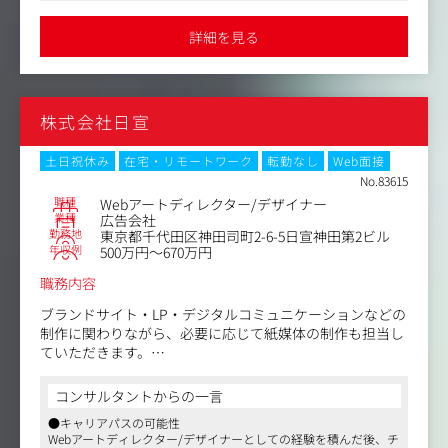
●社員は志を常に高く持ち、会社は社員一人ひとりの人生目標と
やりたい事を全力で応援します。特に「チャレンジすること」に
詳細を見る
対して常に前向きな社風のため、社員の発案で自社事業が生まれ
た実績もあります
株式会社日宣
土日祝休み
在宅・リモートワーク
転勤なし
Web面接
No.83615
職種
Webアートディレクター/デザイナー
業種
広告会社
勤務地
東京都千代田区神田司町2-6-5日宣神田第2ビル
年収例
500万円～670万円
職務内容
ブランドサイト・LP・デジタルコミュニケーションなどの
制作に関わりながら、必要に応じて紙媒体の制作も担当し
ていただきます。
業務割合イメージ：Web：約80%・グラフィック：約20%
コンサルタントからの一言
・Webを軸にデザイン領域を広げたい
●キャリアパスの可能性
・ブランドコミュニケーションに関わりたい
Webアートディレクター/デザイナーとしての経験を積んだ後、チ
・広告・クリエイティブの仕事がしたい