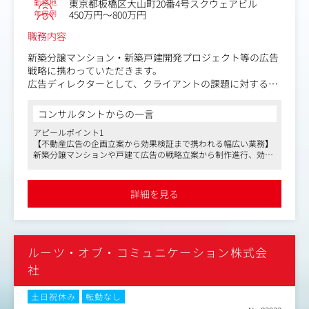
勤務地
東京都板橋区大山町20番4号スクウェアビル
提案していただきます。
年収例
450万円～800万円
また大阪支社の方針として、案件はメンバーのモチベーシ
職務内容
ョンなども加味して請けており、企業やブランドに興味を
持って進められるかという観点も踏まえています。
新築分譲マンション・新築戸建開発プロジェクト等の広告
戦略に携わっていただきます。
ミサワホームグループの一員として、外部スタッフを活用
広告ディレクターとして、クライアントの課題に対する企
しながら大規模コンペやコンサル業務に携わり、裁量権を
画立案から制作進行、効果検証まで一貫して担当いただき
持って多様なプロジェクトを手掛けています。
ます。
コンサルタントからの一言
また、電通などの影武者的な役割を担いつつ、映像制作や
単なる進行管理ではなく、クライアントの信頼を得ながら
アピールポイント1
クリエイティブディレクションにも対応できる柔軟性が特
相談役・ご意見番として関係を築き、営業や制作メンバー
【不動産広告の企画立案から効果検証まで携われる幅広い業務】
徴です。
と連携しながら企画やクリエイティブ全体を前に進める役
新築分譲マンションや戸建て広告の戦略立案から制作進行、効果
割です。
検証までを一貫して担当できます。また、不動産会社本社のブラ
＜想定クライアント＞
物件広告だけでなく、不動産会社本社のブランディングや
ンディングや企業価値向上の施策にも関われるため、広告業界で
大阪支社の場合は阪神高速、NEXCO西日本、UR都市機
企業価値向上に関わる施策にも携わる機会があり、企画段
のスキルを幅広く磨ける環境です。
詳細を見る
構、行政など一般クライアントの案件が中心となる想定で
階からクリエイティブの方向性づくりにも関われます。
アピールポイント2
す。
【専門性を尊重し合う風通しの良いチームで働ける環境】
その他、近畿圏を中心に中国・四国・九州エリアの企業も
【具体的には】
営業、企画、制作のプロフェッショナルが集まるチームで、互い
ございます。
・クライアントとの打ち合わせ、課題ヒアリング、要件整
の専門性を活かしながら活発に意見交換を行う風土があります。
ルーツ・オブ・コミュニケーション株式会
またハウスエージェンシーという立ち位置上、クライアン
理、広告企画の立案
ディレクターとして、クライアントとの信頼関係を築きつつ、チ
ーム力を向上させる役割も担うことができます。
トはミサワホームグループが多いと思われがちですが、大
・コピー、デザイン、Web、販促ツール等を含むクリエイ
社
阪支店に関しては一般企業・行政などが8割の比率になっ
ティブディレクション
アピールポイント3
ています。
・制作進行管理、納品後の効果検証、改善提案
土日祝休み
転勤なし
【働きやすさと充実した福利厚生で安定したキャリア形成】
・メンバー育成、ナレッジ共有、チーム力向上への関与
完全週休二日制、年間休日128日、テレワーク制度の利用可能な