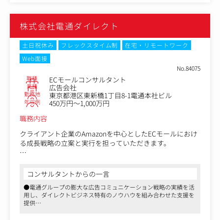
り、リサーチ、コンサルティング、ブランド&サービスデザイン、
・外部パートナー／研究機関（例：東京大学）との共同プ
顧客体験（CX）&コミュニケーションの企画・実施まで一環して
ロジェクト推進
携わることができます
株式会社電通ダイレクト
【仕事内容（変更の範囲）】：無
土日祝休み
フレックスタイム制
在宅・リモートワーク
Web面接
No.84075
職種
ECモールコンサルタント
業種
広告会社
勤務地
東京都港区東新橋1丁目8-1電通本社ビル
年収例
450万円～1,000万円
職務内容
クライアント企業のAmazonを中心としたECモールにおけ
る成長戦略の立案と実行を担っていただきます。
＜具体的な業務内容＞
1. 広告運用・プランニング
コンサルタントからの一言
戦略立案： 予算に応じた最適な広告ポートフォリオ（Ama
●電通グループの膨大な広告コミュニケーション戦略の実績を活
zon広告、スポンサープロダクト等）の策定
用し、ダイレクトビジネス特有のノウハウを組み合わせた支援を
運用管理： 日々の入札調整、キーワード選定、マッチタイ
提供
プの最適化
●ECモールやデジタルマーケティング領域での専門性を高められ
分析・報告： ROAS（広告費用対効果）の分析、月次レポ
る環境