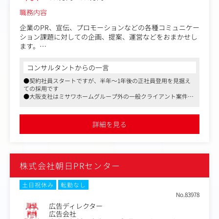
職務内容
企業のPR、宣伝、プロモーションなどの各種コミュニケー
ション課題に対しての企画、提案、運営などをおまかせし
ます。
＜募集背景＞
コンサルタントからの一言
クライアントからの依頼増加による増員募集です。
●契約社員スタートですが、半年～1年後の正社員登用を見据え
ての採用です
＜具体的には＞
●大阪支社はミサワホームグループ外の一般クライアント案件の
・クライアントとの打ち合わせ、要望ヒアリング
比率が高く、企画力勝負で多彩な媒体も扱うことができます
・企画、企画書作成、提案
●穏やかで人当たりの良い方が多い拠点です。プロジェクト規模
・媒体社（テレビ、ラジオ、新聞など）との折衝
によりチームを組んで協業します
詳細を見る
・制作ディレクション、進行管理
・イベント（オンライン・オフライン）の企画進行
・予算、スケジュール管理など
株式会社朝日PRセンター
同社の特徴として、広告提案からではなくクライアントの
各種課題の抽出から入り、コンサル的な立ち位置で事業拡
大や企業ブランド戦略のサポートからコミュニケーション
土日祝休み
転勤なし
設計までを手掛けています。
No.83978
媒体にとらわれず、テレビ・ラジオ・新聞などのマス媒体
職種
広告ディレクター
からWeb・OOH・イベントなど課題に応じて最適な手法で
業種
広告会社