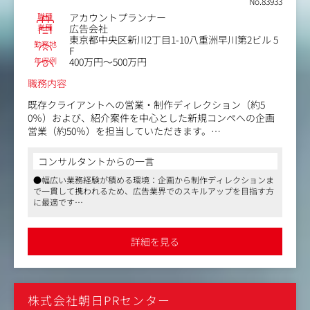
No.83933
ど、働きやすい環境が整っています。さらに、出産祝い金や資格
職種
アカウントプランナー
取得支援制度、退職金制度など福利厚生も充実しており、長期的
業種
広告会社
なキャリア形成が可能です。
東京都中央区新川2丁目1-10八重洲早川第2ビル 5
勤務地
F
年収例
400万円～500万円
職務内容
既存クライアントへの営業・制作ディレクション（約5
0％）および、紹介案件を中心とした新規コンペへの企画
営業（約50％）を担当していただきます。
【具体的には】
コンサルタントからの一言
・既存案件の拡大・ディレクション（業務の約50％）
●幅広い業務経験が積める環境：企画から制作ディレクションま
社内メンバーから引き継ぐ既存クライアント（5～6社程
で一貫して携われるため、広告業界でのスキルアップを目指す方
度）を担当します。
に最適です
課題や要望をヒアリングし、適切なプロモーションを企画
●少数精鋭で意見が反映されやすい：風通しの良い社風で、個人
提案します。
の意見やアイデアが尊重される環境です
TVCM、店頭ツール、看板、OOH、SNSコンテンツなど各
●新規開拓の負担が少ない：100％紹介案件のため、テレアポな
詳細を見る
どの新規開拓業務がなく、提案業務に集中できます
種制作物の進行管理・クオリティ管理を含めたクリエイテ
ィブディレクションを行います。
・新規コンペへの参加・企画営業（業務の約50％）
株式会社朝日PRセンター
100％紹介（ビジネスマッチング）による案件に対し、月1