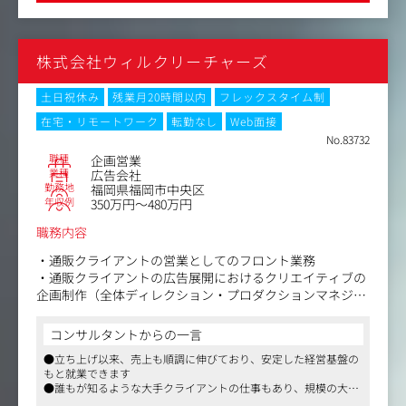
・イベントや展示場等の空間設計および什器等
※あくまで一例であり、クライアントのプロモーション実
施に当たっては手法問わず提案、制作していきます。
株式会社ウィルクリーチャーズ
土日祝休み
残業月20時間以内
フレックスタイム制
在宅・リモートワーク
転勤なし
Web面接
No.83732
職種
企画営業
業種
広告会社
勤務地
福岡県福岡市中央区
年収例
350万円～480万円
職務内容
・通販クライアントの営業としてのフロント業務
・通販クライアントの広告展開におけるクリエイティブの
企画制作（全体ディレクション・プロダクションマネジメ
ント）
※クリエイティブについては、オフライン広告が中心（イ
コンサルタントからの一言
ンフォマーシャル・ラジオショッピング・新聞・折込）で
●立ち上げ以来、売上も順調に伸びており、安定した経営基盤の
す。
もと就業できます
●誰もが知るような大手クライアントの仕事もあり、規模の大き
い仕事に従事できます