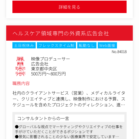
ーティング、次月への改善提案
●在宅勤務やフレックスタイム制を導入し、ワークライフバラン
詳細を見る
スを推奨
2. ECモール運営代行（店舗マネジメント）
商品登録・最適化： SEOを意識した商品タイトル、説明
文、キーワードの設定、クリエイティブディレクション
ヘルスケア領域専門の外資系広告会社
施策実行： ポイントアップキャンペーン、クーポン発行、
タイムセール等の設定・管理
マーケット調査： 競合他社の動向調査や、モール内トレン
土日祝休み
フレックスタイム制
転勤なし
Web面接
ドのキャッチアップ
No.84018
職種
映像プロデューサー
＜求人のポイント＞
業種
広告会社
勤務地
東京都中央区
・専門性の向上： 需要が急拡大している「リテールメディ
年収例
500万円～800万円
ア（EC広告）」のスペシャリストとして市場価値を高めら
れます。
職務内容
・成果の可視化： 自身の施策が「売上」という数字に直結
するため、手応えをダイレクトに感じられます。
社内のクライアントサービス（営業）、メディカルライタ
・幅広い支援： 単なる広告運用に留まらず、店舗運営全般
ー、クリエイティブと連携し、映像制作における予算、ス
に携わることで「売れる仕組み」を俯瞰的に学べます。
ケジュールを含めたプロジェクトのディレクション、進行
・将来的にはECモール以外のデジタルマーケティング全体
管理をお任せします。
のディレクションもお任せする事も可能です。
医療従事者や患者、MR向けの製品特性や疾患情報などの
コンサルタントからの一言
動画や、企業ブランディング動画、エモーショナル動画、
●グローバルな視点でマーケティングやクリエイティブの仕事を
イベント・サイネージ用動画など様々な映像を制作しま
手がけていただくことができるポジションです
す。一般の方の目に触れることは少ないものも多いです
●景気に影響されることの少ない医療業界で安定しています