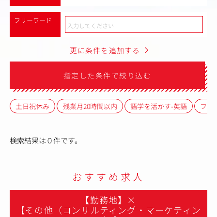
フリーワード
更に条件を追加する
指定した条件で絞り込む
土日祝休み
残業月20時間以内
語学を活かす-英語
フレ
検索結果は０件です。
おすすめ求人
【勤務地】
×
【その他（コンサルティング・マーケティン