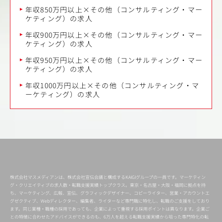
年収850万円以上×その他（コンサルティング・マー
ケティング）の求人
年収900万円以上×その他（コンサルティング・マー
ケティング）の求人
年収950万円以上×その他（コンサルティング・マー
ケティング）の求人
年収1000万円以上×その他（コンサルティング・マ
ーケティング）の求人
株式会社マスメディアンは、株式会社宣伝会議と構成するKAIGIグループの一員です。マーケティン
グ・クリエイティブの求人数・転職支援実績トップクラス。東京・名古屋・大阪・福岡に拠点を持
ち、マーケティング、広報、宣伝、グラフィックデザイナー、コピーライター、営業・アカウントエ
グゼクティブ、Webディレクター、編集者、ライターなど専門職に特化し、転職のご支援をしており
ます。同じ業種・職種の採用であっても、企業によって重視する採用ポイントは異なります。企業ご
との特徴に合わせたアドバイスができるのも、6万人を超える転職支援実績から培った専門特化の転