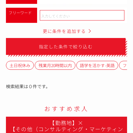
フリーワード
更に条件を追加する
指定した条件で絞り込む
土日祝休み
残業月20時間以内
語学を活かす-英語
フレ
検索結果は０件です。
おすすめ求人
【勤務地】
×
【その他（コンサルティング・マーケティン