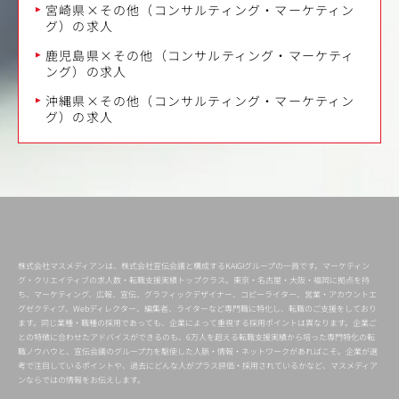
宮崎県×その他（コンサルティング・マーケティン
グ）の求人
鹿児島県×その他（コンサルティング・マーケティ
ング）の求人
沖縄県×その他（コンサルティング・マーケティン
グ）の求人
株式会社マスメディアンは、株式会社宣伝会議と構成するKAIGIグループの一員です。マーケティン
グ・クリエイティブの求人数・転職支援実績トップクラス。東京・名古屋・大阪・福岡に拠点を持
ち、マーケティング、広報、宣伝、グラフィックデザイナー、コピーライター、営業・アカウントエ
グゼクティブ、Webディレクター、編集者、ライターなど専門職に特化し、転職のご支援をしており
ます。同じ業種・職種の採用であっても、企業によって重視する採用ポイントは異なります。企業ご
との特徴に合わせたアドバイスができるのも、6万人を超える転職支援実績から培った専門特化の転
職ノウハウと、宣伝会議のグループ力を駆使した人脈・情報・ネットワークがあればこそ。企業が選
考で注目しているポイントや、過去にどんな人がプラス評価・採用されているかなど、マスメディア
ンならではの情報をお伝えします。