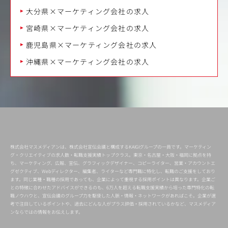
大分県×マーケティング会社の求人
宮崎県×マーケティング会社の求人
鹿児島県×マーケティング会社の求人
沖縄県×マーケティング会社の求人
株式会社マスメディアンは、株式会社宣伝会議と構成するKAIGIグループの一員です。マーケティン
グ・クリエイティブの求人数・転職支援実績トップクラス。東京・名古屋・大阪・福岡に拠点を持
ち、マーケティング、広報、宣伝、グラフィックデザイナー、コピーライター、営業・アカウントエ
グゼクティブ、Webディレクター、編集者、ライターなど専門職に特化し、転職のご支援をしており
ます。同じ業種・職種の採用であっても、企業によって重視する採用ポイントは異なります。企業ご
との特徴に合わせたアドバイスができるのも、6万人を超える転職支援実績から培った専門特化の転
職ノウハウと、宣伝会議のグループ力を駆使した人脈・情報・ネットワークがあればこそ。企業が選
考で注目しているポイントや、過去にどんな人がプラス評価・採用されているかなど、マスメディア
ンならではの情報をお伝えします。