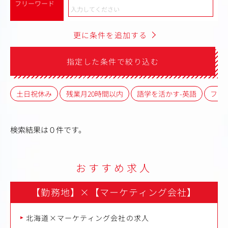
フリーワード
更に条件を追加する
指定した条件で絞り込む
土日祝休み
残業月20時間以内
語学を活かす-英語
フレ
検索結果は０件です。
おすすめ求人
【勤務地】
×
【マーケティング会社】
北海道×マーケティング会社の求人