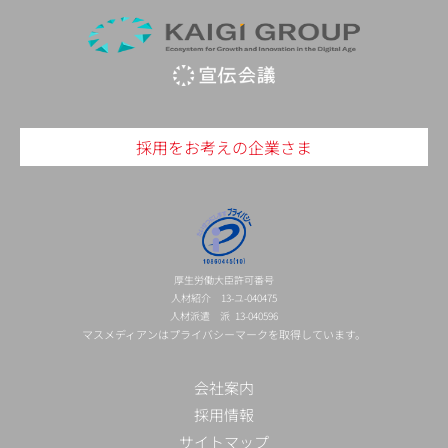
採用をお考えの企業さま
厚生労働大臣許可番号
人材紹介 13-ユ-040475
人材派遣 派 13-040596
マスメディアンはプライバシーマークを取得しています。
会社案内
採用情報
サイトマップ