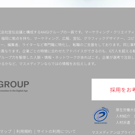
会社宣伝会議と構成するKAIGIグループの一員です。マーケティング・クリエイテ
・福岡に拠点を持ち、マーケティング、広報、宣伝、グラフィックデザイナー、コピ
クター、編集者、ライターなど専門職に特化し、転職のご支援をしております。同じ業
は異なります。企業ごとの特徴に合わせたアドバイスができるのも、6万人を超える
グループ力を駆使した人脈・情報・ネットワークがあればこそ。企業が選考で注目し
いるかなど、マスメディアンならではの情報をお伝えします。
採用をお
厚生労働大
人材紹介 13-
人材派遣 派 
マップ
利用規約
サイトの利用について
マスメディアンはプライバ