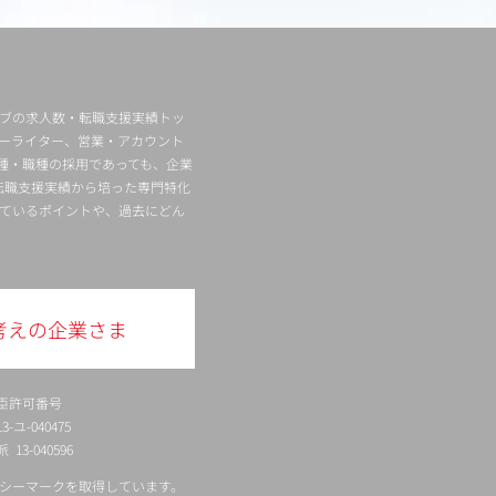
ィブの求人数・転職支援実績トッ
ーライター、営業・アカウント
種・職種の採用であっても、企業
転職支援実績から培った専門特化
ているポイントや、過去にどん
考えの企業さま
臣許可番号
ユ-040475
13-040596
シーマークを取得しています。