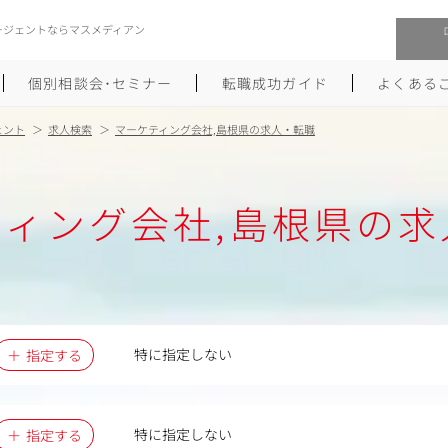
ージェントならマスメディアン
個別相談会･セミナー
転職成功ガイド
よくある
ェント
求人検索
マーケティング会社,島根県の求人・転職
転職活動を始めるにあたり
メーカー・事業会社への転職
ティング会社,島根県の求
履歴書のつくり方
大手広告会社への転職
職務経歴書のつくり方
エグゼクティブ転職
ポートフォリオのつくり方
しゅふクリ･ママクリ転職
面接対策
年収アップ転職
特に指定しない
指定する
未経験から広告業界への転職
Uターン･Iターン転職
特に指定しない
指定する