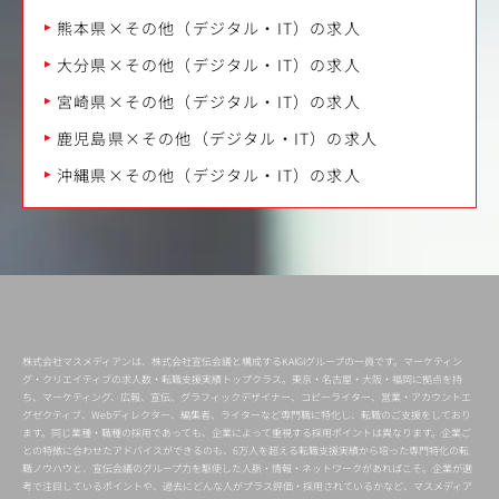
熊本県×その他（デジタル・IT）の求人
大分県×その他（デジタル・IT）の求人
宮崎県×その他（デジタル・IT）の求人
鹿児島県×その他（デジタル・IT）の求人
沖縄県×その他（デジタル・IT）の求人
株式会社マスメディアンは、株式会社宣伝会議と構成するKAIGIグループの一員です。マーケティン
グ・クリエイティブの求人数・転職支援実績トップクラス。東京・名古屋・大阪・福岡に拠点を持
ち、マーケティング、広報、宣伝、グラフィックデザイナー、コピーライター、営業・アカウントエ
グゼクティブ、Webディレクター、編集者、ライターなど専門職に特化し、転職のご支援をしており
ます。同じ業種・職種の採用であっても、企業によって重視する採用ポイントは異なります。企業ご
との特徴に合わせたアドバイスができるのも、6万人を超える転職支援実績から培った専門特化の転
職ノウハウと、宣伝会議のグループ力を駆使した人脈・情報・ネットワークがあればこそ。企業が選
考で注目しているポイントや、過去にどんな人がプラス評価・採用されているかなど、マスメディア