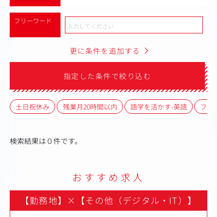
フリーワード
更に条件を追加する
指定した条件で絞り込む
土日祝休み
残業月20時間以内
語学を活かす-英語
フレ
検索結果は０件です。
おすすめ求人
【勤務地】
×
【その他（デジタル・IT）】