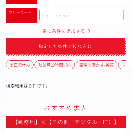
フリーワード
更に条件を追加する
指定した条件で絞り込む
土日祝休み
残業月20時間以内
語学を活かす-英語
フレ
検索結果は０件です。
おすすめ求人
【勤務地】
×
【その他（デジタル・IT）】