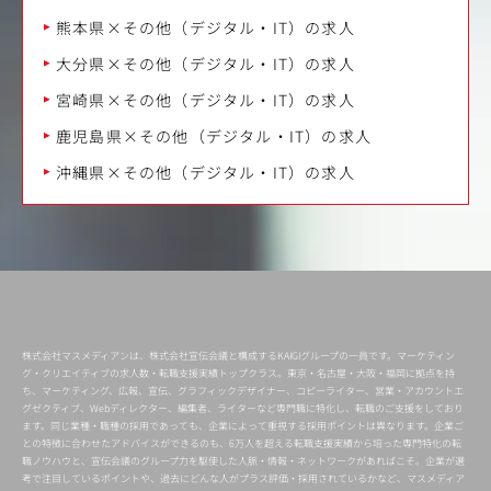
熊本県×その他（デジタル・IT）の求人
大分県×その他（デジタル・IT）の求人
宮崎県×その他（デジタル・IT）の求人
鹿児島県×その他（デジタル・IT）の求人
沖縄県×その他（デジタル・IT）の求人
株式会社マスメディアンは、株式会社宣伝会議と構成するKAIGIグループの一員です。マーケティン
グ・クリエイティブの求人数・転職支援実績トップクラス。東京・名古屋・大阪・福岡に拠点を持
ち、マーケティング、広報、宣伝、グラフィックデザイナー、コピーライター、営業・アカウントエ
グゼクティブ、Webディレクター、編集者、ライターなど専門職に特化し、転職のご支援をしており
ます。同じ業種・職種の採用であっても、企業によって重視する採用ポイントは異なります。企業ご
との特徴に合わせたアドバイスができるのも、6万人を超える転職支援実績から培った専門特化の転
職ノウハウと、宣伝会議のグループ力を駆使した人脈・情報・ネットワークがあればこそ。企業が選
考で注目しているポイントや、過去にどんな人がプラス評価・採用されているかなど、マスメディア