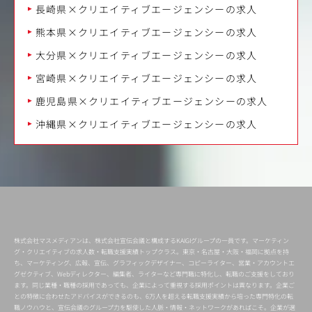
長崎県×クリエイティブエージェンシーの求人
熊本県×クリエイティブエージェンシーの求人
大分県×クリエイティブエージェンシーの求人
宮崎県×クリエイティブエージェンシーの求人
鹿児島県×クリエイティブエージェンシーの求人
沖縄県×クリエイティブエージェンシーの求人
株式会社マスメディアンは、株式会社宣伝会議と構成するKAIGIグループの一員です。マーケティン
グ・クリエイティブの求人数・転職支援実績トップクラス。東京・名古屋・大阪・福岡に拠点を持
ち、マーケティング、広報、宣伝、グラフィックデザイナー、コピーライター、営業・アカウントエ
グゼクティブ、Webディレクター、編集者、ライターなど専門職に特化し、転職のご支援をしており
ます。同じ業種・職種の採用であっても、企業によって重視する採用ポイントは異なります。企業ご
との特徴に合わせたアドバイスができるのも、6万人を超える転職支援実績から培った専門特化の転
職ノウハウと、宣伝会議のグループ力を駆使した人脈・情報・ネットワークがあればこそ。企業が選