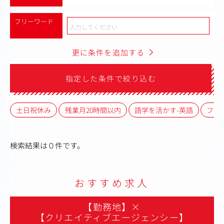
フリーワード
更に条件を追加する
指定した条件で絞り込む
土日祝休み
残業月20時間以内
語学を活かす-英語
フレ
検索結果は０件です。
おすすめ求人
【勤務地】
×
【クリエイティブエージェンシー】