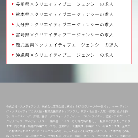
長崎県×クリエイティブエージェンシーの求人
熊本県×クリエイティブエージェンシーの求人
大分県×クリエイティブエージェンシーの求人
宮崎県×クリエイティブエージェンシーの求人
鹿児島県×クリエイティブエージェンシーの求人
沖縄県×クリエイティブエージェンシーの求人
株式会社マスメディアンは、株式会社宣伝会議と構成するKAIGIグループの一員です。マーケティン
グ・クリエイティブの求人数・転職支援実績トップクラス。東京・名古屋・大阪・福岡に拠点を持
ち、マーケティング、広報、宣伝、グラフィックデザイナー、コピーライター、営業・アカウントエ
グゼクティブ、Webディレクター、編集者、ライターなど専門職に特化し、転職のご支援をしており
ます。同じ業種・職種の採用であっても、企業によって重視する採用ポイントは異なります。企業ご
との特徴に合わせたアドバイスができるのも、6万人を超える転職支援実績から培った専門特化の転
職ノウハウと、宣伝会議のグループ力を駆使した人脈・情報・ネットワークがあればこそ。企業が選