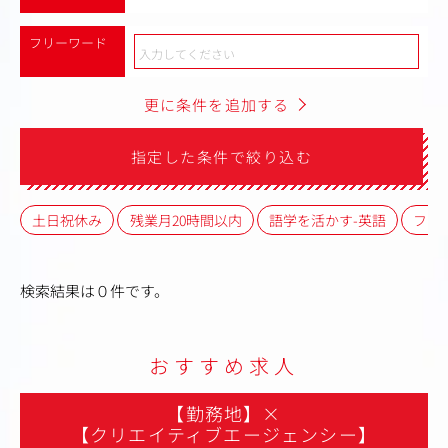
フリーワード
更に条件を追加する
指定した条件で絞り込む
土日祝休み
残業月20時間以内
語学を活かす-英語
フレ
検索結果は０件です。
おすすめ求人
【勤務地】
×
【クリエイティブエージェンシー】