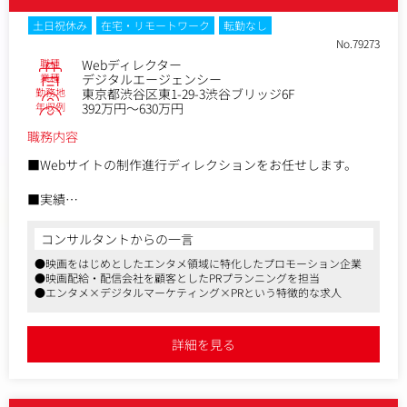
イティブディレクターとしてブランド全体の戦略設計やコン
セプト開発に関わることも可能です。
土日祝休み
在宅・リモートワーク
転勤なし
単発の制作に留まらず、事業やブランドの「世界観」を設計
No.79273
する上流工程へと役割を広げていけるキャリアパスも視野に
職種
Webディレクター
入れることができます。
業種
デジタルエージェンシー
勤務地
東京都渋谷区東1-29-3渋谷ブリッジ6F
年収例
392万円～630万円
【業務内容】
●制作進行・調整業務
職務内容
・事業責任者からの制作要件の整理
・社内外関係者（デザイナー・ライター等）との連携・調整
■Webサイトの制作進行ディレクションをお任せします。
・制作スケジュールの設計および進行管理
●クリエイティブディレクション
■実績
・LP・バナーなど制作物の内容確認
Netflix、江崎グリコ、スクウェア・エニックス、ユナイテッ
・構成・表現に関する改善提案
ド・アローズなど幅広い実績がございます。
コンサルタントからの一言
・コピーや見せ方の方向性整理
●映画をはじめとしたエンタメ領域に特化したプロモーション企業
●改善・ブラッシュアップ
・クライアントとの打ち合わせ、サイト制作進行や予算管
●映画配給・配信会社を顧客としたPRプランニングを担当
・配信後の数値や反応を踏まえた改善検討
理、デザイナー・コーダーへ指示など一連のディレクション
●エンタメ×デジタルマーケティング×PRという特徴的な求人
・次回制作に向けた要件・方針のアップデート
業務をお任せします。
・企業プロモーションからコーポレートサイト、ゲーム、エ
※デザイン制作そのものは担当しませんが、
ンタメ、行政、学校法人、医療などの幅広いジャンルを扱っ
詳細を見る
「事業成果につながるか」という視点で制作に関与します。
ていますので、ご興味がある業界の案件をお任せします。
・中でもエンタメ関連の案件が多いため、エンタメ好きな方
大歓迎です
・ソーシャルプロモーション、広告、映像制作やライブ配信