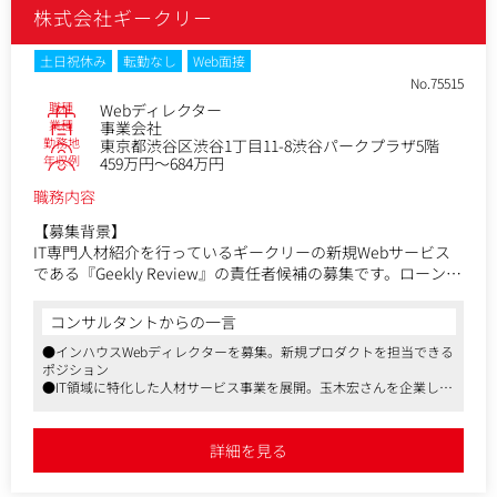
株式会社ギークリー
などの担当と社内外連携することも多く、幅広くデジタルプ
ロモーションに興味がある方にやりがいのあるポジションで
す。
土日祝休み
転勤なし
Web面接
・週2日出勤日を設けてリアルなコミュニケーションも取るよ
No.75515
うにしています。
職種
Webディレクター
業種
事業会社
勤務地
東京都渋谷区渋谷1丁目11-8渋谷パークプラザ5階
年収例
459万円～684万円
職務内容
【募集背景】
IT専門人材紹介を行っているギークリーの新規Webサービス
である『Geekly Review』の責任者候補の募集です。ローンチ
から1年が立ち、順調に成長している『Geekly Review』は、
今後の当社の成長戦略の要となっています。今後よりスピー
コンサルタントからの一言
ド感を持ってグロースさせていくために、専任の責任者を立
●インハウスWebディレクターを募集。新規プロダクトを担当できる
て戦略策定→実行を行っていきます。
ポジション
●IT領域に特化した人材サービス事業を展開。玉木宏さんを企業した
『Geekly Review』とは・・・
CMで知名度がアップ
IT・Web・ゲーム業界に特化した転職の面接対策、選考情
●新卒、中途問わず、社員ひとりひとりのチャレンジ意識を尊重する
報、会社評判が閲覧可能なプラットフォームです。
社風
詳細を見る
https://geeklyreview.com/