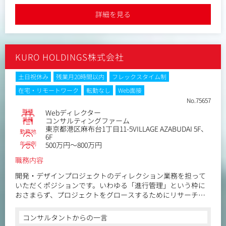
・アシスタントからのキャリアップも可能です。
●リモート・副業可。社員がのびのびと働ける環境を整えています
詳細を見る
KURO HOLDINGS株式会社
土日祝休み
残業月20時間以内
フレックスタイム制
在宅・リモートワーク
転勤なし
Web面接
No.75657
職種
Webディレクター
業種
コンサルティングファーム
東京都港区麻布台1丁目11-5VILLAGE AZABUDAI 5F、
勤務地
6F
年収例
500万円～800万円
職務内容
開発・デザインプロジェクトのディレクション業務を担って
いただくポジションです。いわゆる「進行管理」という枠に
おさまらず、プロジェクトをグロースするためにリサーチ、
企画立案、提案、マネジメント、クライアントコミュニケー
ションをご担当いただきます。
コンサルタントからの一言