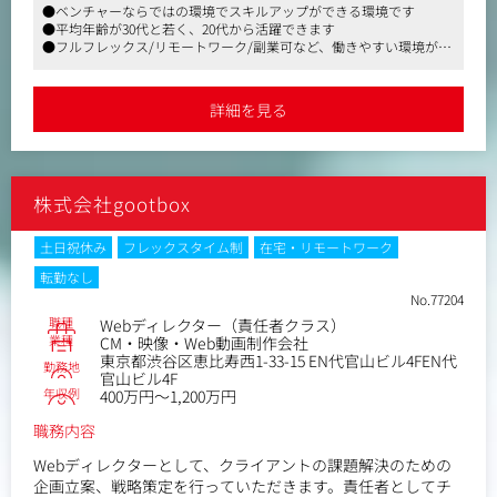
●ベンチャーならではの環境でスキルアップができる環境です
＜具体的には＞
●平均年齢が30代と若く、20代から活躍できます
・要件定義
●フルフレックス/リモートワーク/副業可など、働きやすい環境が整
・サイト設計
っています
・進捗管理
・品質管理
詳細を見る
・納品
携わる案件は、Webサービスを軸とした案件となります。「U
XやWebマーケティングを主軸とし、本質的な開発を実施する
株式会社gootbox
こと」にコミットしている案件が多いため、ユーザの動向な
どの反響を直接見て学べる環境です。
代理店を挟まず、クライアントのマーケティング・クリエイ
土日祝休み
フレックスタイム制
在宅・リモートワーク
ティブ担当者とコミュニケーションを取りながら、上流工程
転勤なし
から携わることが可能です。
No.77204
客先常駐案件は無く、裁量を持って業務を進められます。
職種
Webディレクター（責任者クラス）
業種
CM・映像・Web動画制作会社
▼実績例
東京都渋谷区恵比寿西1-33-15 EN代官山ビル4FEN代
勤務地
・小売プライベートブランドのオウンドメディア/CMS開発
官山ビル4F
年収例
・記事系メディア/CMSの開発
400万円～1,200万円
・プロリーグのWeb/アプリ/CMS開発
職務内容
・不動産メディアのWebサービス開発
・採用系SaaSサービスの開発
Webディレクターとして、クライアントの課題解決のための
・各種業界のコーポレートサイト制作 など
企画立案、戦略策定を行っていただきます。責任者としてチ