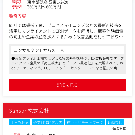
勤務地
東京都渋谷区東1-2-20
年収例
360万円～600万円
職務内容
同社では機械学習、プロセスマイニングなどの最新AI技術を
活用してクライアントのCRMデータを解析し、顧客体験価値
の向上や企業収益を拡大するための改善活動を行っておりま
す。EC・金融・通信業界をはじめとした様々なデータを分析
し、最新の分析スキルと課題発見・提案能力を伸ばすことが
コンサルタントからの一言
できる職種です。
●東証プライム上場で安定した経営基盤を持つ、DX支援会社です。ク
入社後は分析を行う部分だけでなく、分析結果をクライアン
ライアント企業の「売上拡大」と「コスト最適化」を実現すべく、W
トへ報告する部分も担当いただき、
ebマーケティング、EC、コンタクトセンター、BPOなど幅広い角度
将来的にはクライアントとのコミュニケーション窓口として
から提案を行っています
要望をヒアリングし、アウトプットの要件定義を行う部分も
●顧客企業数は850社以上！ ANA、NTTドコモ、サントリーなどナシ
担当いただきます。
ョナルクライアントとの取引が多数です
詳細を見る
●平均残業時間は20～30h。福利厚生も整っており、育休・産休から
入社初日はオフィスへ出社となりますが、その後は基本在宅
の復職率はなんと96 ％。ワークライフバランスを保ちながら、長く
勤務となります。（社員の99％はリモートワークで就業中）
働くことができる環境です
【業務内容】
Sansan株式会社
・CRMデータを対象としたSQLでの分析、Pythonを使った機
械学習モデルの構築
・分析アウトプットの作成、お客様への報告
土日祝休み
残業月20時間以内
在宅・リモートワーク
転勤なし
・サイト改善後の効果測定の実施、お客様への報告
No.80810
※業務内容の変更範囲：当社業務全般
職種