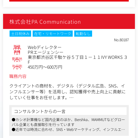
ルなクリエイティブで課題解決に、評価が高いです
株式会社PA Communication
土日祝休み
在宅・リモートワーク
転勤なし
No.80187
職種
Webディレクター
業種
PRエージェンシー
東京都渋谷区千駄ケ谷５丁目１－１１IVY WORKS ３
勤務地
F
年収例
450万円～600万円
職務内容
クライアントの商材を、デジタル（デジタル広告、SNS、イ
ンフルエンサー等）を活用し、認知獲得や売上向上に貢献に
していく仕事をお任せします。
具体的に：
コンサルタントからの一言
・デジタル広告の運用代行、SNSアカウントの運用代行、イ
●カシオ計算機など国内企業のほか、Bershka、MAMMUTなどグロー
ンフルエンサーの選定、キャスティング業務等。クリエイテ
バル企業とも直接取引を行っています
ィブ/コンテンツ制作におけるアシスタント業務を行って頂き
●近年では時流に合わせ、SNS・Webマーケティング、インフルエン
ます。
サーマーケティングを強化しています