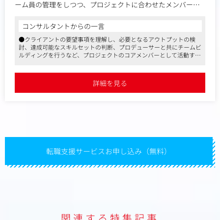
ーム員の管理をしつつ、プロジェクトに合わせたメンバーで
専門のプロフェッショナルチームを組み、課題解決に取り組
んでいただきます。
コンサルタントからの一言
●クライアントの要望事項を理解し、必要となるアウトプットの検
■具体的な業務
討、達成可能なスキルセットの判断、プロデューサーと共にチームビ
・要件定義～体制構築～制作スケジュール策定
ルディングを行うなど、プロジェクトのコアメンバーとして活動する
・プロジェクトの進行管理
ことが可能です
・制作ディレクション
●単にデザインチームの一員としてだけではなく、リーダーシップを
・成果物のクオリティチェック など
存分に発揮いただき、あなた自身が主体的に業務遂行を行うことがで
詳細を見る
きる環境です
●裁量の大きさも魅力。自分がやってみたいと思ったことにチャレン
ジできる環境であり、自分で考えて行動する充実感を強く得ることが
できます
転職支援サービスお申し込み（無料）
関連する特集記事