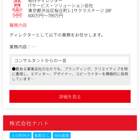
制作ディレクター
業種
ITサービス・ソリューション会社
勤務地
東京都渋谷区桜丘町1-1サクラステージ 28F
【入社後】
年収例
600万円～799万円
・合計50時間以上の課題設定、機械学習の専門研修を実施い
たします。
職務内容
・チーム配属後はアナリストとして既存案件のOJTで半年程度
実務経験を積みながらスキルを習得いただきます。
ディレクターとして以下の業務をお任せします。
（既存案件の業界：通信、金融、通販など）
業務内容：
【仕事のやりがい、魅力】
・ブランドコミュニケーション施策の立案と実行
・様々な業界のCRMデータを分析することができ、幅広い課
-各種施策の企画と実行
コンサルタントからの一言
題に対応出来るデータサイエンティストとして成長できま
-社内外への効果的な情報発信
●数ある事業会社のなかでも、ブランディング、クリエイティブを特
す。
-施策の効果測定とPDCA推進
に重視し、エディター、デザイナー、コピーライターを積極的に採用
・最新の機械学習モデル構築（Amazon SageMaker）、SQL
・クリエイティブ制作と進行管理：
しています
（SnowFlake）の実務活用ノウハウを習得できます。
-コーポレート、採用、プロダクト関連の制作物ディレクショ
●広告会社、制作会社、出版社、Webメディア運営企業から中途入社
・分析を行うだけでなく、発見した課題の原因考察と改善提
ン
した社員も多く、コンテンツの質にこだわり仕事に取り組めます
案を行い、効果測定まで担当するので自分の分析結果がどれ
-制作スケジュールの管理とステークホルダーとの調整
●マスメディアンからの採用実績あり。選考状況に応じたアドバイス
詳細を見る
ができます
だけお客様の成果に繋がったか実感できます。
-クリエイティブチームとの協働
・物事を筋道立てて分析し、課題から対策を導くことで、論
理的思考が身につきます。
入社後にお任せしたい業務：
配属後は以下の業務からスタートします。
株式会社ナハト
・各種施策の企画立案と実行
・ブランド関連制作物のディレクション（Webサイト、パン
フレット、各種資料、ノベルティー、各種イベント）
土日祝休み
転勤なし
Web面接