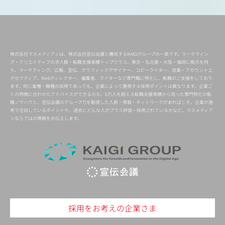
株式会社マスメディアンは、株式会社宣伝会議と構成するKAIGIグループの一員です。マーケティン
グ・クリエイティブの求人数・転職支援実績トップクラス。東京・名古屋・大阪・福岡に拠点を持
ち、マーケティング、広報、宣伝、グラフィックデザイナー、コピーライター、営業・アカウントエ
グゼクティブ、Webディレクター、編集者、ライターなど専門職に特化し、転職のご支援をしており
ます。同じ業種・職種の採用であっても、企業によって重視する採用ポイントは異なります。企業ご
との特徴に合わせたアドバイスができるのも、6万人を超える転職支援実績から培った専門特化の転
職ノウハウと、宣伝会議のグループ力を駆使した人脈・情報・ネットワークがあればこそ。企業が選
考で注目しているポイントや、過去にどんな人がプラス評価・採用されているかなど、マスメディア
ンならではの情報をお伝えします。
採用をお考えの企業さま