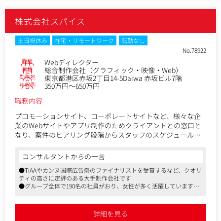
【職務内容】
・定量/定性データをもとにしたユーザー視点での課題発見
株式会社スパイス
・改善施策の企画・要件定義
・SEOの戦略設計
・プロジェクトのロードマップの作成
土日祝休み
在宅・リモートワーク
転勤なし
・UIUXの施策立案と仕様策定
No.78922
・制作会社へのディレクション
職種
Webディレクター
業種
総合制作会社（グラフィック・映像・Web）
勤務地
東京都港区赤坂2丁目14-5Daiwa 赤坂ビル7階
【ポジションの魅力】
年収例
350万円～650万円
現在人材紹介事業が非常に好調であるため、多額の予算を広
告やクリエイティブに投資をしています。
職務内容
役員とのコミュニケーション頻度が多く意思決定のスピード
も速いため、潤沢なアセットがある環境の中で早期に成果を
プロモーションサイト、コーポレートサイトなど、様々な企
生み出し手柄を立てることが出来ます。
業のWebサイトやアプリ制作のためクライアントとの窓口と
また今後新規のWebサービスの立上げも計画しており、成果
なり、案件のヒアリング段階からスタッフのスケジュール管
次第では自身が裁量を持ってサービスグロースを先導するこ
理や制作物のクオリティ管理までのディレクション業務全般
とも可能です。
を行っていただきます。
コンサルタントからの一言
●TIAAやカンヌ国際広告祭のファイナリストを受賞するなど、クオリ
ティの高さに定評のある大手制作会社です
●グループ全体で190名の社員がおり、女性が多く活躍しています。
産休・育休制度、時短や週3日勤務の導入、また住宅手当の支給な
ど、福利厚生にも力を入れています
●グループ内で、グラフィック、Web、3DCG・映像と幅広い案件に
詳細を見る
対応でき、横断的に連携しながら事業を展開しています。またトータ