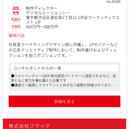
・社内外コミュニケーション施策の実施
No.81949
職種
制作ディレクター
将来的にお任せしたい業務：
業種
デジタルエージェンシー
東京都渋谷区道玄坂1丁目12-1渋谷マークシティウエ
経験を積んだ後、以下の業務をお任せすることを想定してい
勤務地
スト 13F
ます。
年収例
420万円～600万円
・大規模プロモーション施策の主担当
・複数プロジェクトの進行管理
職務内容
・部門を横断した施策の推進
社長室マーケティングデザイン部に所属し、LPやバナーなど
の広告クリエイティブ制作において、制作進行およびディレ
変更の範囲：会社の定める業務
クションを担うポジションです。
本ポジションでは、単に制作物を管理するのではなく、
コンサルタントからの一言
事業責任者や外部パートナーと連携しながら、制作プロジェ
●ベストベンチャー100や各社認定パートナーに認定されるなど、名
クト全体を設計・推進していただきます。
実ともに実力を兼ね備えた企業です
「どのような目的で、何を作るのか」
●謙虚かつ誠実にクライアントと向き合う姿勢が評価されており、急
「どの順序で、誰が、どこまで進めるのか」
成長を裏付けています
といった前提条件を整理し、制作が円滑に進み、かつ成果に
●渋谷マークシティ直結のビルに位置
つながる状態をつくることが役割です。
詳細を見る
また、LPの構成検討やコピーの方向性整理など、
クリエイティブの中身に踏み込んだディレクション業務にも
関わります。
株式会社フラッグ
将来的には、制作ディレクションの経験をベースに、クリエ