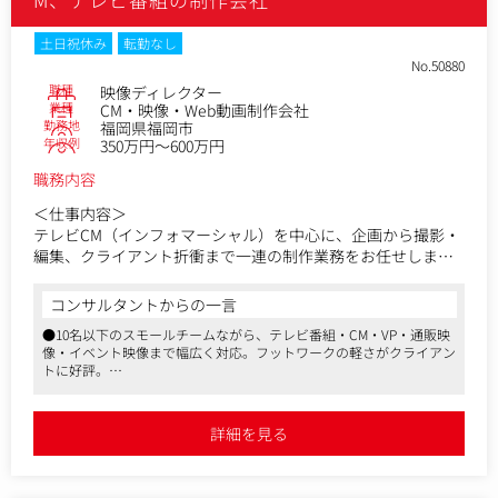
土日祝休み
転勤なし
No.50880
職種
映像ディレクター
業種
CM・映像・Web動画制作会社
勤務地
福岡県福岡市
年収例
350万円～600万円
職務内容
＜仕事内容＞
テレビCM（インフォマーシャル）を中心に、企画から撮影・
編集、クライアント折衝まで一連の制作業務をお任せしま
す。
コンサルタントからの一言
同社では、扱う案件の約8割が「旅行通販」の番組。
●10名以下のスモールチームながら、テレビ番組・CM・VP・通販映
29分前後の旅行番組風インフォマーシャルが多く、各地の観
像・イベント映像まで幅広く対応。フットワークの軽さがクライアン
光地や宿泊施設を紹介する“旅番組をつくる感覚”で制作に携
トに好評。
わっていただけます。現地ロケも多く、旅行や観光が好きな
●福岡市内のオフィスに編集室とMA（音声編集）室を持ち、企画か
方には楽しんで取り組んでいただける環境です。
ら納品までワンストップで対応可能。スピーディで高品質な納品を実
現
詳細を見る
一方で、健康食品や化粧品など、いわゆる通販ジャンルの案
件も一定数ありますので、幅広い商材・ターゲットに向き合
いながらディレクションスキルを磨いていただけます。