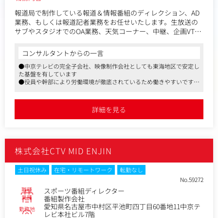
報道局で制作している報道＆情報番組のディレクション、AD
業務、もしくは報道記者業務をお任せいたします。生放送の
サブやスタジオでのOA業務、天気コーナー、中継、企画VTR
（報道＆情報）の作成から、スポーツ中継業務を担当してい
ただく場合もあります。
コンサルタントからの一言
●中京テレビの完全子会社、映像制作会社としても東海地区で安定し
＜具体的業務内容＞
た基盤を有しています
・生放送に関する業務…サブでのOAディレクター、スタジオ
●役員や幹部により労働環境が徹底されているため働きやすいです
フロアディレクター、テロップ送出、中継ディレクターなど
●2020年度の有休の平均取得日は8.1日、女性の育休取得率も対象者
・報道番組の特集VTR制作…企画の立案、リサーチ、ロケ、編
に対し100％の実績です
集、放送台本作成など
●新しいエンタメ創出への取り組みなど、先進的な姿勢
詳細を見る
●マスメディアンからの採用実績あり
・報道記者…事件・事故の取材、現場リポート、ドキュメン
タリー制作など
＜募集背景・今後の展望＞
株式会社CTV MID ENJIN
案件拡大に伴う補強採用となります。経験者は勿論、テレビ
業界を志す方からのご応募お待ちしております。
土日祝休み
在宅・リモートワーク
転勤なし
No.59272
職種
スポーツ番組ディレクター
業種
番組製作会社
愛知県名古屋市中村区平池町四丁目60番地11中京テ
勤務地
レビ本社ビル7階