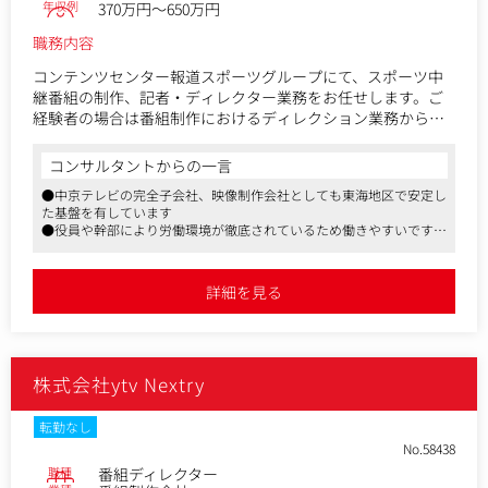
年収例
370万円～650万円
職務内容
コンテンツセンター報道スポーツグループにて、スポーツ中
継番組の制作、記者・ディレクター業務をお任せします。ご
経験者の場合は番組制作におけるディレクション業務から担
っていただき、未経験であればADとしてOJTで経験を積んで
いただきます。
コンサルタントからの一言
●中京テレビの完全子会社、映像制作会社としても東海地区で安定し
＜具体的担当業務＞
た基盤を有しています
●スポーツ中継の制作
●役員や幹部により労働環境が徹底されているため働きやすいです
女子プロゴルフ、プロ野球、Jリーグ、Bリーグ、大学スポー
●2020年度の有休の平均取得日は8.1日、女性の育休取得率も対象者
ツなどの中継制作、その他日本テレビ系列で制作するスポー
に対し100％の実績です
ツ中継番組など。
●新しいエンタメ創出への取り組みなど、先進的な姿勢
詳細を見る
●マスメディアンからの採用実績あり
●スポーツニュースの制作業務
スポーツニュースや企画VTRを制作します。全国ネットで放送
する地元エリアのプロスポーツはもちろん、アマチュアスポ
株式会社ytv Nextry
ーツの取材も行います。
●スポーツ番組の企画・制作
転勤なし
地域で頑張るアスリートのリアルな姿を描くスポーツドキュ
No.58438
メンタリーなど、スポーツの持つ魅力を伝える番組を企画・
職種
番組ディレクター