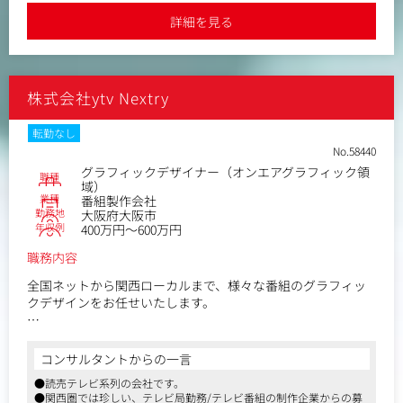
詳細を見る
株式会社ytv Nextry
転勤なし
No.58440
グラフィックデザイナー（オンエアグラフィック領
職種
域）
業種
番組製作会社
勤務地
大阪府大阪市
年収例
400万円～600万円
職務内容
全国ネットから関西ローカルまで、様々な番組のグラフィッ
クデザインをお任せいたします。
＜具体的な業務＞
テロップやタイトルの基本デザインやCGシーン作成を担当し
コンサルタントからの一言
ていただきます。
●読売テレビ系列の会社です。
●関西圏では珍しい、テレビ局勤務/テレビ番組の制作企業からの募