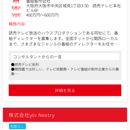
制作し、地上波やネット配信などで視聴者に届けています。
業種
番組製作会社
大阪府大阪市中央区城見1丁目3-50 読売テレビ本社
勤務地
ビル6F
＜募集背景・今後の展望＞
年収例
400万円～600万円
スポーツコンテンツの売上拡大に伴う補強採用となります。
経験者は勿論、テレビ業界を志す方からのご応募お待ちして
職務内容
おります。
読売テレビ放送のハウスプロダクションである同社にて、番
組ディレクターを募集します。全国ネットから関西ローカル
また将来的にはスポーツコンテンツの更なる拡充を検討して
まで、さまざまなジャンルの番組のディレクターをお任せい
います。スポーツビジネスや企画立案に携わりたい場合は、
たします。
ご一緒に企画から制作まで担っていただける環境です。
コンサルタントからの一言
＜業務内容＞
●読売テレビ系列
番組の企画、演出、リサーチ、ディレクションなど制作業務
●関西圏では珍しい、テレビ局勤務・テレビ番組の制作企業からの募
全般を担当していただきます。(担当番組は2～3本程)
集
※特番への挑戦も可能です。
●報道、バラエティ、情報番組など幅広く取り扱いがあります
＜主な担当番組＞
詳細を見る
「朝生ワイド す・またん」「ZIP!」「情報ライブ ミヤネ屋」
「かんさい情報ネット ten.」「声」「ウェークアップ！」
「あさパラS」「大阪ほんわかテレビ」「今田耕司のネタバレ
MTG」「うさぎとかめ」「ベストヒット歌謡祭」「24時間テ
株式会社ytv Nextry
レビ」「鳥人間コンテスト」など
転勤なし