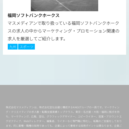
福岡ソフトバンクホークス
マスメディアンで取り扱っている福岡ソフトバンクホーク
スの求人の中からマーケティング・プロモーション関連の
求人を厳選してご紹介します。
九州
スポーツ
株式会社マスメディアンは、株式会社宣伝会議と構成するKAIGIグループの一員です。マーケティン
グ・クリエイティブの求人数・転職支援実績トップクラス。東京・名古屋・大阪・福岡に拠点を持
ち、マーケティング、広報、宣伝、グラフィックデザイナー、コピーライター、営業・アカウントエ
グゼクティブ、Webディレクター、編集者、ライターなど専門職に特化し、転職のご支援をしており
ます。同じ業種・職種の採用であっても、企業によって重視する採用ポイントは異なります。企業ご