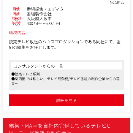
No.58435
職種
番組編集・エディター
業種
番組製作会社
勤務地
大阪府大阪市
年収例
400万円～600万円
職務内容
読売テレビ放送のハウスプロダクションである同社にて、番
組の編集をお任せします。
＜業務内容＞
●報道編集
コンサルタントからの一言
主に、ニュース・報道・ドキュメンタリー等のストーリー編
●読売テレビ系列
集作業を担当します。
●関西圏では珍しい、テレビ局勤務/テレビ番組の制作企業からの募
集
●バラエティ編集
●報道、バラエティ、情報番組など幅広く取り扱いがあります
主に、情報番組やバラエティー番組のコンポジットやストー
リー編集作業を担当します。
詳細を見る
＜番組一例＞
「情報ライブ ミヤネ屋」「かんさい情報ネット ten.」
「ウェーク・アップ！」「朝生ワイド す・またん」「大阪
編集・MA室を自社内完備しているテレビC
ほんわかテレヒ゛」「うさぎとかめ」「今田耕司のネタバレ
MTG」「あさパラS」他
M、テレビ番組の制作会社