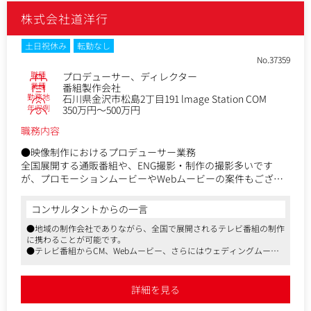
株式会社道洋行
今回は、新たに制作チームを立ち上げていくフェーズです。
ご経験やスキルに応じて、企画寄り／演出寄り／編集寄りな
ど、担当領域やチーム体制は柔軟に組み立てていく方針で
土日祝休み
転勤なし
す。これまでのご経歴を活かしつつ、「自分のスタイルで番
No.37359
組をつくっていきたい」方にぴったりのポジションです。
職種
プロデューサー、ディレクター
業種
番組製作会社
勤務地
石川県金沢市松島2丁目191 lmage Station COM
＜こんな方に向いています＞
年収例
350万円～500万円
・何らかの映像ジャンルでの実務経験をお持ちの方（テレビ
番組、CM、Web動画、MV、企業VPなど分野は問いません）
職務内容
・旅行や観光コンテンツが好きで、「旅の魅力を映像で伝え
たい」という思いをお持ちの方
●映像制作におけるプロデューサー業務
・企画から撮影・編集まで、裁量を持って関わりたい方
全国展開する通販番組や、ENG撮影・制作の撮影多いです
が、プロモーションムービーやWebムービーの案件もござい
映像ディレクターとして、番組づくりにじっくり向き合いた
ます。
い方からのご応募をお待ちしています。
【仕事内容（変更の範囲）】会社の定める業務
コンサルタントからの一言
●地域の制作会社でありながら、全国で展開されるテレビ番組の制作
に携わることが可能です。
●テレビ番組からCM、Webムービー、さらにはウェディングムービ
ーといったさまざまな映像制作業務に携わることが可能です。
●応募書類の添削や各面接対策など、また選考の注目ポイントなども
適宜アドバイスします。
詳細を見る