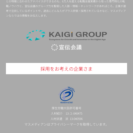
との特徴に合わせたアドバイスができるのも、6万人を超える転職支援実績から培った専門特化の転
職ノウハウと、宣伝会議のグループ力を駆使した人脈・情報・ネットワークがあればこそ。企業が選
考で注目しているポイントや、過去にどんな人がプラス評価・採用されているかなど、マスメディア
ンならではの情報をお伝えします。
採用をお考えの企業さま
厚生労働大臣許可番号
人材紹介 13-ユ-040475
人材派遣 派 13-040596
マスメディアンはプライバシーマークを取得しています。