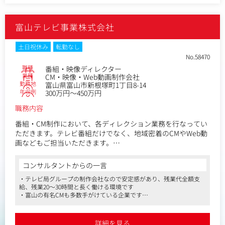
富山テレビ事業株式会社
土日祝休み
転勤なし
No.58470
職種
番組・映像ディレクター
業種
CM・映像・Web動画制作会社
勤務地
富山県富山市新根塚町1丁目8-14
年収例
300万円～450万円
職務内容
番組・CM制作において、各ディレクション業務を行なってい
ただきます。テレビ番組だけでなく、地域密着のCMやWeb動
画などもご担当いただきます。
【仕事内容（変更の範囲）】会社の定める業務
コンサルタントからの一言
・テレビ局グループの制作会社なので安定感があり、残業代全額支
給、残業20～30時間と長く働ける環境です
・富山の有名CMも多数手がけている企業です
・現在、積極的に募集されております
詳細を見る