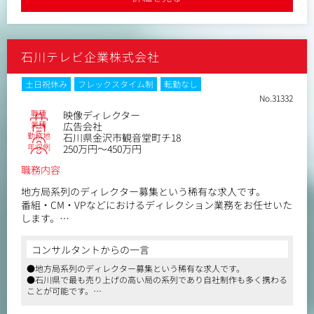
石川テレビ企業株式会社
土日祝休み
フレックスタイム制
転勤なし
No.31332
職種
映像ディレクター
業種
広告会社
勤務地
石川県金沢市観音堂町チ18
年収例
250万円～450万円
職務内容
地方局系列のディレクター募集という稀有な求人です。
番組・CM・VPなどにおけるディレクション業務をお任せいた
します。
経験によってはアシスタントから入っていただく場合があり
ます。
コンサルタントからの一言
石川県で最も売り上げの高い局の系列であり自社制作も多く
●地方局系列のディレクター募集という稀有な求人です。
携わることが可能です。
●石川県で最も売り上げの高い局の系列であり自社制作も多く携わる
【仕事内容（変更の範囲）】会社の定める業務
ことが可能です。
●応募書類の添削や各面接対策など、また選考の注目ポイントなども
適宜アドバイスします。