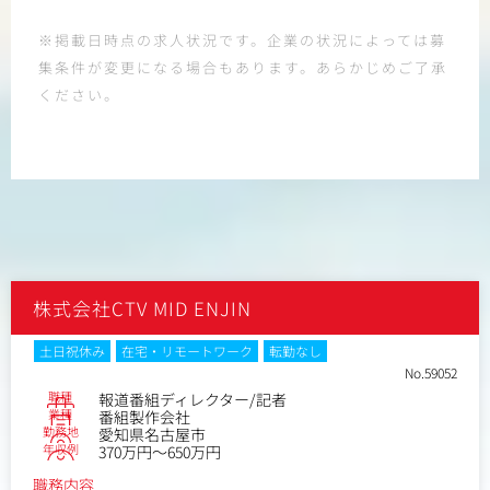
※掲載日時点の求人状況です。企業の状況によっては募
集条件が変更になる場合もあります。あらかじめご了承
ください。
株式会社CTV MID ENJIN
土日祝休み
在宅・リモートワーク
転勤なし
No.59052
職種
報道番組ディレクター/記者
業種
番組製作会社
勤務地
愛知県名古屋市
年収例
370万円～650万円
職務内容