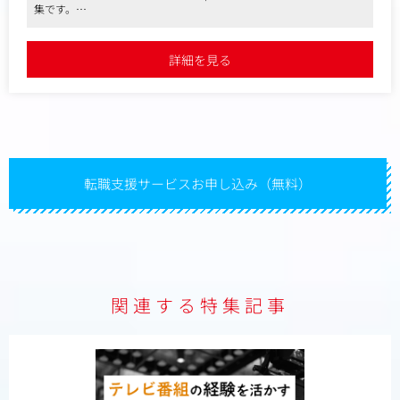
＜主な担当番組＞
集です。
「朝生ワイド す・またん」「ZIP!」「情報ライブ ミヤネ屋」
●報道、バラエティ、情報番組など幅広く取り扱いがあります。
「かんさい情報ネット ten.」「声」「ウェークアップ！」
「あさパラS」「大阪ほんわかテレビ」「今田耕司のネタバレ
詳細を見る
MTG」「うさぎとかめ」「ベストヒット歌謡祭」「24時間テ
レビ」「鳥人間コンテスト」など
転職支援サービスお申し込み（無料）
関連する特集記事