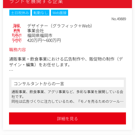
ランドを展開する企業
土日祝休み
転勤なし
Web面接
No.49889
職種
デザイナー（グラフィック＋Web）
業種
事業会社
勤務地
福岡県福岡市
年収例
420万円～600万円
職務内容
通販事業・飲食事業における広告制作や、販促物の制作（デ
ザイン・編集）をお任せします。
具体的には、農産物加工食品ブランド「九州アスリート食品
（通販）」を中心とした広告・販促ツールや、「伊都きん
コンサルタントからの一言
ぐ」「博多ぱいおう」など飲食事業の広告・ポップの制作全
通販事業、飲食事業、アグリ事業など、多彩な事業を展開している会
般に携わっていただきます。
社です。
同社は広告づくりに注力しているため、『モノを売るためのツールづ
◎広告のデザイン制作（新聞、チラシ、Webバナー広告、ポ
くり』の経験をしっかり積むことができます。
ップなど）
オフィスはユニークなデザインで、エンタメ性に富んでいる企業で
◎当社商品の各種ツール制作（DM、商品同梱ツール、パンフ
す。
詳細を見る
マスメディアンからの紹介・入社実績もあります。
レット）
◎ECサイトのページ制作
◎その他（名刺、封筒、自社のコーポレートサイト）