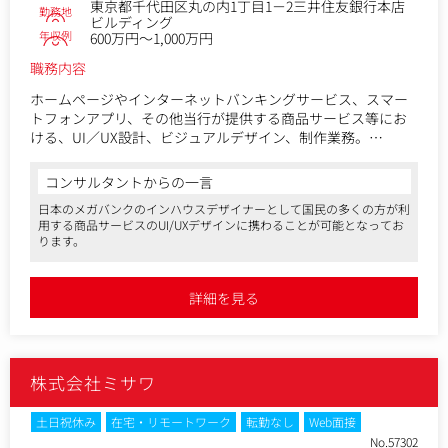
東京都千代田区丸の内1丁目1－2三井住友銀行本店
勤務地
ビルディング
年収例
600万円～1,000万円
職務内容
ホームページやインターネットバンキングサービス、スマー
トフォンアプリ、その他当行が提供する商品サービス等にお
ける、UI／UX設計、ビジュアルデザイン、制作業務。
＜具体的な業務＞
コンサルタントからの一言
・iOS/AndroidアプリおよびWebサービスのUI、UXを含めたサ
日本のメガバンクのインハウスデザイナーとして国民の多くの方が利
ービスの設計、デザイン
用する商品サービスのUI/UXデザインに携わることが可能となってお
・外部Webデザイン会社が関わるデザイン制作業務の監修
ります。
・チラシやポスター等の販促物やデジタルコミュニケーショ
ンにおけるメディアの企画・デザイン及び制作
・デザインチームのマネジメントや組織づくり
詳細を見る
※全てができる必要はなく、チームでの分担や他部門と協力
して上記を実施いただきます
株式会社ミサワ
土日祝休み
在宅・リモートワーク
転勤なし
Web面接
No.57302