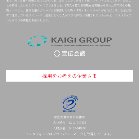
ます。同じ業種・職種の採用であっても、企業によって重視する採用ポイントは異なります。企業ご
との特徴に合わせたアドバイスができるのも、6万人を超える転職支援実績から培った専門特化の転
職ノウハウと、宣伝会議のグループ力を駆使した人脈・情報・ネットワークがあればこそ。企業が選
考で注目しているポイントや、過去にどんな人がプラス評価・採用されているかなど、マスメディア
ンならではの情報をお伝えします。
採用をお考えの企業さま
厚生労働大臣許可番号
人材紹介 13-ユ-040475
人材派遣 派 13-040596
マスメディアンはプライバシーマークを取得しています。