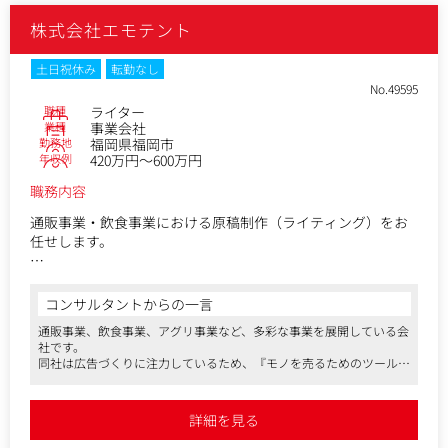
株式会社エモテント
上記以外にも、新商品のパッケージデザインや、「伊都きん
ぐ」の新店舗デザインなどもございます。
部署や事業にとらわれず、適性や実力に応じて幅広い業務に
土日祝休み
転勤なし
挑戦して頂けますので、モノが売れる楽しさを、一緒に感じ
No.49595
ていただけるお仕事です！
職種
ライター
業種
事業会社
勤務地
福岡県福岡市
＜同社について＞
年収例
420万円～600万円
「世の中に、トキメキを届けたい！」という想いで、通販・
飲食事業をはじめ、様々な分野に事業を展開しています。
職務内容
“人の心を動かすモノづくり”に、一緒に取り組んでいただけ
る方をお待ちしています！
通販事業・飲食事業における原稿制作（ライティング）をお
任せします。
【変更の範囲】無
具体的には、農産物加工食品ブランド「九州アスリート食品
（通販）」を中心とした広告・販促ツールや、福岡県産あま
コンサルタントからの一言
おう苺加工販売所「伊都きんぐ（飲食）」を中心とした、広
通販事業、飲食事業、アグリ事業など、多彩な事業を展開している会
告・ポップの原稿制作全般に携わっていただきます。
社です。
同社は広告づくりに注力しているため、『モノを売るためのツールづ
◎広告原稿の制作（新聞、チラシ、Web広告、ポップ）
くり』の経験をしっかり積むことができます。
◎当社商品の各種ツール制作（DM、商品同梱ツール、パンフ
オフィスはユニークなデザインで、エンタメ性に富んでいる企業で
レット）
す。
詳細を見る
マスメディアンからの紹介・入社実績もあります。
◎通販の会員様向けメールマガジンの制作