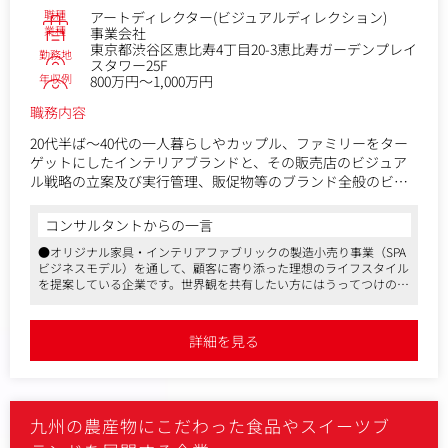
職種
アートディレクター(ビジュアルディレクション)
業種
事業会社
東京都渋谷区恵比寿4丁目20-3恵比寿ガーデンプレイ
勤務地
スタワー25F
年収例
800万円～1,000万円
職務内容
20代半ば～40代の一人暮らしやカップル、ファミリーをター
ゲットにしたインテリアブランドと、その販売店のビジュア
ル戦略の立案及び実行管理、販促物等のブランド全般のビジ
ュアルに対するディレクション及び管理をお任せ致します。
コンサルタントからの一言
＜具体的には＞
●オリジナル家具・インテリアファブリックの製造小売り事業（SPA
・ブランドコンセプトに基づき、ビジュアル戦略を立案
ビジネスモデル）を通して、顧客に寄り添った理想のライフスタイル
・戦略に基づき、広告、販促物、VP・内装等の店舗ビジュア
を提案している企業です。世界観を共有したい方にはうってつけの求
ルの管理
人です
・EC、SNS等の外部に発信する全てのビジュアルディレクシ
●3年以上増益を続けており、さらなる体制強化での募集です
ョンおよび管理
●就業環境も安定しており、平均残業時間は月30時間で、22時以降の
詳細を見る
残業は原則禁止、毎週水曜日はノー残業デーを実施しています
同社は「ライフスタイル提案」×「高感度」×「SPA型ビジネ
スモデル」を強みに持ち、売上の9割はオリジナル商品が占め
ております。
九州の農産物にこだわった食品やスイーツブ