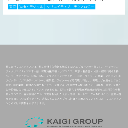
東京
Web・デジタル
クリエイティブ
テクノロジー
株式会社マスメディアンは、株式会社宣伝会議と構成するKAIGIグループの一員です。マーケティン
グ・クリエイティブの求人数・転職支援実績トップクラス。東京・名古屋・大阪・福岡に拠点を持
ち、マーケティング、広報、宣伝、グラフィックデザイナー、コピーライター、営業・アカウントエ
グゼクティブ、Webディレクター、編集者、ライターなど専門職に特化し、転職のご支援をしており
ます。同じ業種・職種の採用であっても、企業によって重視する採用ポイントは異なります。企業ご
との特徴に合わせたアドバイスができるのも、6万人を超える転職支援実績から培った専門特化の転
職ノウハウと、宣伝会議のグループ力を駆使した人脈・情報・ネットワークがあればこそ。企業が選
考で注目しているポイントや、過去にどんな人がプラス評価・採用されているかなど、マスメディア
ンならではの情報をお伝えします。