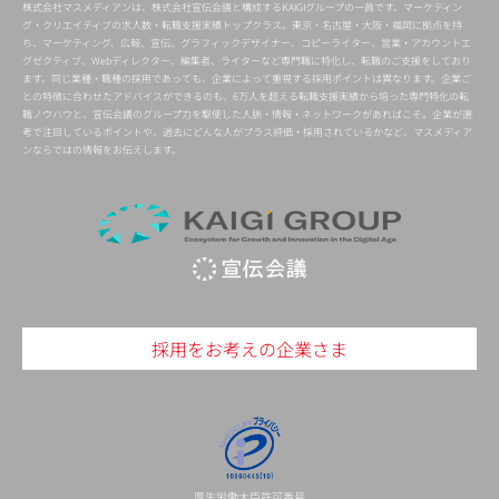
株式会社マスメディアンは、株式会社宣伝会議と構成するKAIGIグループの一員です。マーケティン
グ・クリエイティブの求人数・転職支援実績トップクラス。東京・名古屋・大阪・福岡に拠点を持
ち、マーケティング、広報、宣伝、グラフィックデザイナー、コピーライター、営業・アカウントエ
グゼクティブ、Webディレクター、編集者、ライターなど専門職に特化し、転職のご支援をしており
ます。同じ業種・職種の採用であっても、企業によって重視する採用ポイントは異なります。企業ご
との特徴に合わせたアドバイスができるのも、6万人を超える転職支援実績から培った専門特化の転
職ノウハウと、宣伝会議のグループ力を駆使した人脈・情報・ネットワークがあればこそ。企業が選
考で注目しているポイントや、過去にどんな人がプラス評価・採用されているかなど、マスメディア
ンならではの情報をお伝えします。
採用をお考えの企業さま
厚生労働大臣許可番号