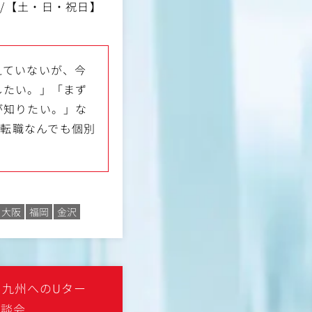
00 /【土・日・祝日】
えていないが、今
したい。」「まず
が知りたい。」な
の『転職なんでも個別
大阪
福岡
金沢
・九州へのUター
相談会