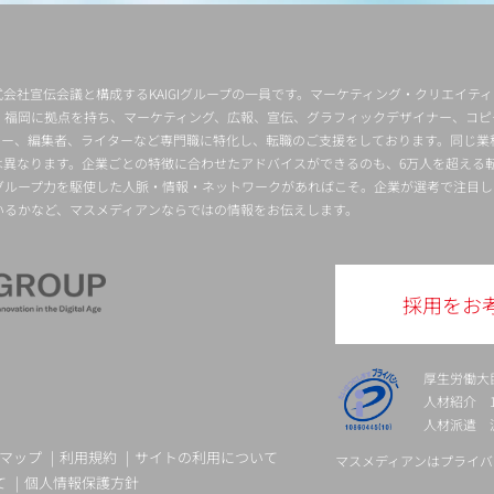
会社宣伝会議と構成するKAIGIグループの一員です。マーケティング・クリエイテ
・福岡に拠点を持ち、マーケティング、広報、宣伝、グラフィックデザイナー、コピ
クター、編集者、ライターなど専門職に特化し、転職のご支援をしております。同じ業
は異なります。企業ごとの特徴に合わせたアドバイスができるのも、6万人を超える
グループ力を駆使した人脈・情報・ネットワークがあればこそ。企業が選考で注目し
いるかなど、マスメディアンならではの情報をお伝えします。
採用をお
厚生労働大
人材紹介 13-
人材派遣 派 
マップ
利用規約
サイトの利用について
マスメディアンはプライバ
て
個人情報保護方針