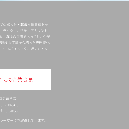
ィブの求人数・転職支援実績トッ
ーライター、営業・アカウント
種・職種の採用であっても、企業
転職支援実績から培った専門特化
ているポイントや、過去にどん
考えの企業さま
臣許可番号
ユ-040475
13-040596
シーマークを取得しています。