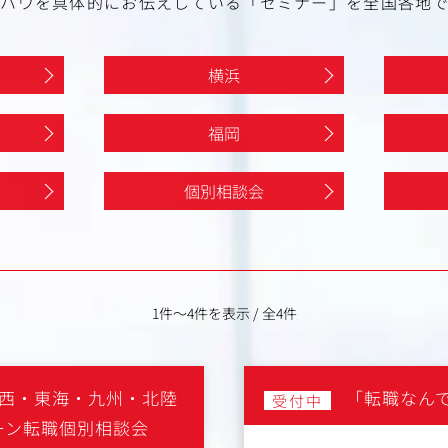
ハウを具体的にお伝えしている「セミナー」を全国各地
横浜
福岡
個別相談会
1件～4件を表示
/
全4件
西・東海・九州・北陸
「転職なん
受付中
ーン転職個別相談会