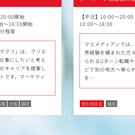
20:00開始
【平日】10:00～20:0
始～16:30開始
10:00～18:00
0分程度
マスメディアンでは
マクリ」は、クリエ
界経験を積まれた方
仕事にしたいと考え
られるUターン転職
のキャリアを提案し
どで別の地方へ移られ
トです。マーケティ
を…
古屋
大阪
福岡
個別相談会
福岡