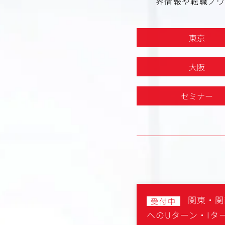
界情報や転職ノウ
東京
大阪
セミナー
関東・関
受付中
へのUターン・Iタ