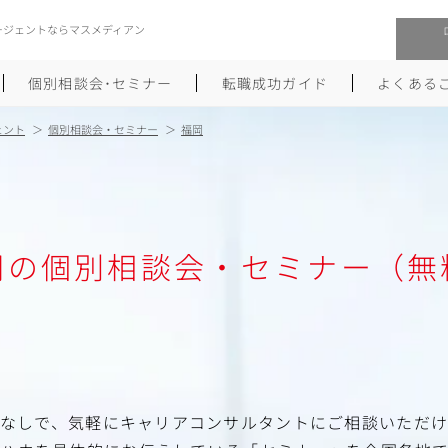
ージェントならマスメディアン
個別相談会･セミナー
転職成功ガイド
よくある
ェント
個別相談会・セミナー
福岡
転職活動を始めるにあたり
メーカー・事業会社への転職
履歴書のつくり方
大手広告会社への転職
岡の個別相談会・セミナー（無
職務経歴書のつくり方
エグゼクティブ転職
ポートフォリオのつくり方
しゅふクリ･ママクリ転職
面接対策
年収アップ転職
未経験から広告業界への転職
Uターン･Iターン転職
なしで、気軽にキャリアコンサルタントにご相談いただ