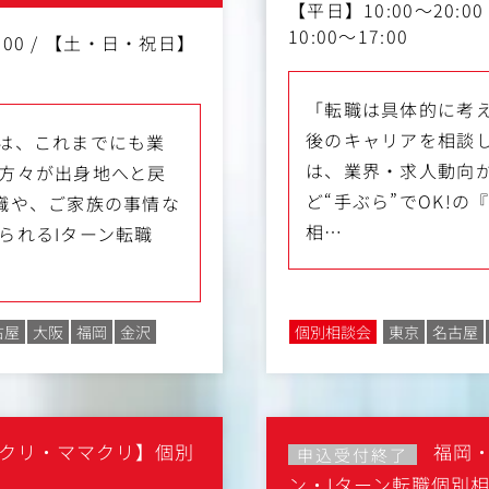
【平日】10:00～20:
10:00～17:00
:00 / 【土・日・祝日】
「転職は具体的に考
後のキャリアを相談
は、これまでにも業
は、業界・求人動向
方々が出身地へと戻
ど“手ぶら”でOK!
職や、ご家族の事情な
相…
られるIターン転職
古屋
大阪
福岡
金沢
個別相談会
東京
名古屋
クリ・ママクリ】個別
福岡
申込受付終了
ン・Iターン転職個別