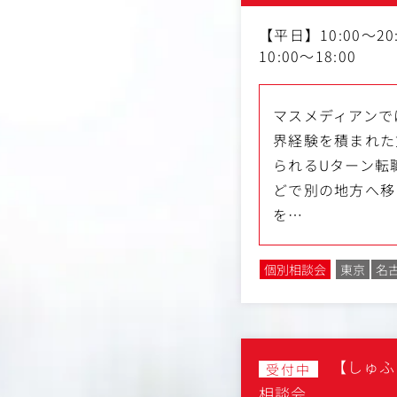
【平日】10:00～20
10:00～18:00
マスメディアンで
界経験を積まれた
られるUターン転
どで別の地方へ移
を…
個別相談会
東京
名
【しゅふ
受付中
相談会