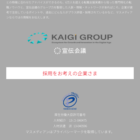
との特徴に合わせたアドバイスができるのも、6万人を超える転職支援実績から培った専門特化の転
職ノウハウと、宣伝会議のグループ力を駆使した人脈・情報・ネットワークがあればこそ。企業が選
考で注目しているポイントや、過去にどんな人がプラス評価・採用されているかなど、マスメディア
ンならではの情報をお伝えします。
採用をお考えの企業さま
厚生労働大臣許可番号
人材紹介 13-ユ-040475
人材派遣 派 13-040596
マスメディアンはプライバシーマークを取得しています。