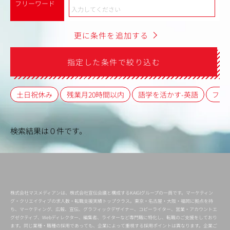
フリーワード
更に条件を追加する
指定した条件で絞り込む
土日祝休み
残業月20時間以内
語学を活かす-英語
フレ
検索結果は０件です。
株式会社マスメディアンは、株式会社宣伝会議と構成するKAIGIグループの一員です。マーケティン
グ・クリエイティブの求人数・転職支援実績トップクラス。東京・名古屋・大阪・福岡に拠点を持
ち、マーケティング、広報、宣伝、グラフィックデザイナー、コピーライター、営業・アカウントエ
グゼクティブ、Webディレクター、編集者、ライターなど専門職に特化し、転職のご支援をしており
ます。同じ業種・職種の採用であっても、企業によって重視する採用ポイントは異なります。企業ご