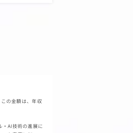
ことができる
を積むことができる
の効くキャリアを形成す
。この金額は、年収
・AI技術の進展に