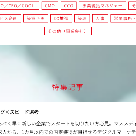
O／CEO／COO）
CMO
CCO
事業統括マネジャー
ビス企画
経営企画
DX推進
経理
人事
営業事務
その他（事業会社）
特集記事
ング×スピード選考
るべく早く新しい企業でスタートを切りたい方必見。マスメデ
求人から、1カ月以内での内定獲得が目指せるデジタルマーケ