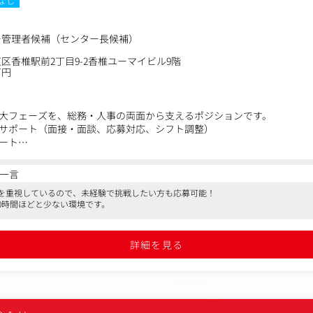
なし
ー管理者候補（センター長候補）
区香椎駅前2丁目9-2香椎ユーマイビル9階
万円
大フェーズを、総務・人事の両面から支えるポジションです。
サポート（面接・面談、応募対応、シフト調整）
ート
入力・集計・管理
理、各種手配
一言
分担に応じて）
を重視しているので、未経験で挑戦したい方も応募可能！
DX推進
20時間ほどと少ない環境です。
詳細を見る