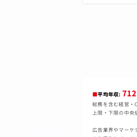
（本ポジションの魅力）
・担当役員が弁護士であ
・マネージャーなどのポ
・国内外問わず、明確な
・新規事業展開の際の法
ることができる
【仕事内容（変更の範
71
■
平均年収:
総務を含む経営・C
上限・下限の中央
広告業界やマーケ