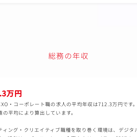
り、外部弁護士も参画いただいているため、法務に関する知識を深める
ジションチャレンジができる環境であること
レギュレーションが定まっていない暗号資産、Web3.0領域の法務経験
令チェックやマネーロンダリングなど、IT業界や金融機関全般で汎用性
囲）】会社の定める業務
総務の年収
2.3万円
XO・コーポレート職の求人の平均年収は712.3万円です
値の平均により算出しています。
ティング・クリエイティブ職種を取り巻く環境は、デジタル