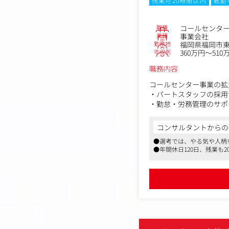
残業月20時間以内
転勤
職種
コールセンタ
業種
事業会社
勤務地
福岡県福岡市東
年収例
360万円～510
職務内容
コールセンター事業の拡
・パートスタッフの採用
・勤怠・労務管理のサポ
・各種書類作成、データ
・備品・拠点まわりの管
コンサルタントからの
・経理業務のサポート（
●選考では、やる気や人柄
・業務フロー改善、社内
●年間休日120日、残業も