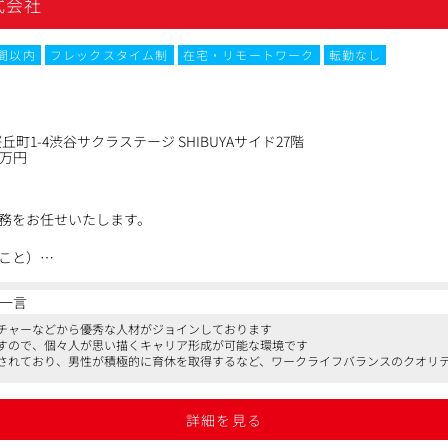
式会社
時間以内
フレックスタイム制
在宅・リモートワーク
転勤なし
町1-4渋谷サクラステージ SHIBUYAサイド27階
0万円
務をお任せいたします。
こと）
ー
法的アドバイス
一言
キーム設計等、当社サービスに係る法的問題の検証
チャーなどから優秀な人材がジョインしております
すので、個々人が思い描くキャリア形成が可能な環境です
・法令違反届出など）
されており、男性が積極的に育休を取得するなど、ワークライフバランスのクオリ
RA,Trello
詳細を見る
Workspace
ンツール：Slack