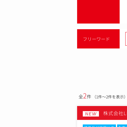
フリーワード
2
全
件
（1件～2件を表示
株式会社LI
NEW