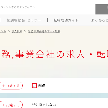
ージェントならマスメディアン
個別相談会･セミナー
転職成功ガイド
よくある
ェント
求人検索
総務,事業会社の求人・転職
転職活動を始めるにあたり
メーカー・事業会社への転職
総務,事業会社の求人・転
履歴書のつくり方
大手広告会社への転職
職務経歴書のつくり方
エグゼクティブ転職
ポートフォリオのつくり方
しゅふクリ･ママクリ転職
面接対策
年収アップ転職
総務
指定する
未経験から広告業界への転職
Uターン･Iターン転職
特に指定しない
指定する