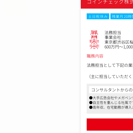
コインチェック株
土日祝休み
残業月20
職種
法務担当
業種
事業会社
勤務地
東京都渋谷区桜丘
年収例
600万円～1,00
職務内容
法務担当として下記の業
（主に担当していただく
・契約書の作成・レビュ
・同社サービスに関する
コンサルタントからの
・同社の新サービスのス
●大手広告会社やメガベン
・外部委託先管理
●自主性を重んじる社風で
・当局対応（障害報告書
●高年収、在宅勤務が導入
※使用ツール
・プロジェクト管理ツール：JI
・グループウェア：Google 
・チームコミュニケーショ